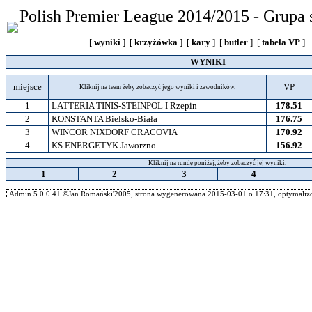
Polish Premier League 2014/2015 - Grupa
[
wyniki
] [
krzyżówka
] [
kary
] [
butler
] [
tabela VP
]
WYNIKI
miejsce
VP
Kliknij na team żeby zobaczyć jego wyniki i zawodników.
1
LATTERIA TINIS-STEINPOL I Rzepin
178.51
2
KONSTANTA Bielsko-Biała
176.75
3
WINCOR NIXDORF CRACOVIA
170.92
4
KS ENERGETYK Jaworzno
156.92
Kliknij na rundę poniżej, żeby zobaczyć jej wyniki.
1
2
3
4
Admin.5.0.0.41 ©Jan Romański'2005, strona wygenerowana 2015-03-01 o 17:31, optymalizo