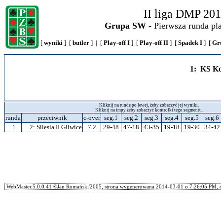
II liga DMP 20
Grupa SW
- Pierwsza runda pla
[
wyniki
] [
butler
] | [
Play-off I
] [
Play-off II
] [
Spadek I
] [
Gr
1: KS Ko
Kliknij na rundę po lewej, żeby zobaczyć jej wyniki.
Kliknij na impy żeby zobaczyć kontrolki tego segmentu.
runda
przeciwnik
c-over
seg.1
seg.2
seg.3
seg.4
seg.5
seg.6
1
2:
Silesia II Gliwice
7.2
29-48
47-18
43-35
19-18
19-30
34-42
WebMaster.5.0.0.41 ©Jan Romański'2005, strona wygenerowana 2014-03-01 o 7:26:05 PM, o