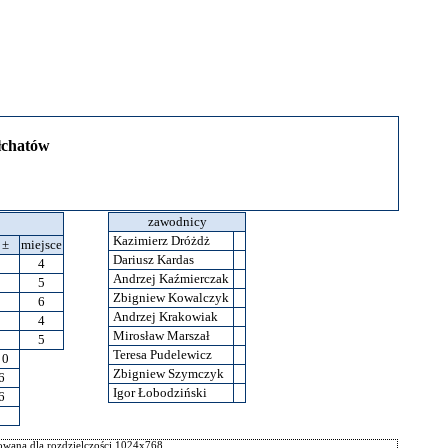
łchatów
zawodnicy
Kazimierz Dróżdż
±
miejsce
Dariusz Kardas
4
Andrzej Kaźmierczak
5
Zbigniew Kowalczyk
6
Andrzej Krakowiak
4
Mirosław Marszał
5
Teresa Pudelewicz
0
Zbigniew Szymczyk
6
Igor Łobodziński
6
wana dla rozdzielczości 1024x768.