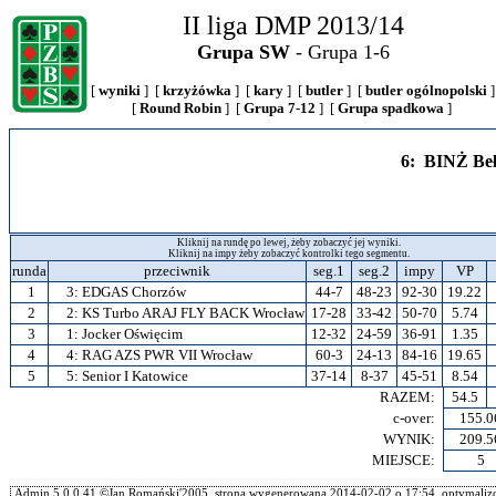
II liga DMP 2013/14
Grupa SW
- Grupa 1-6
[
wyniki
] [
krzyżówka
] [
kary
] [
butler
] [
butler ogólnopolski
]
[
Round Robin
] [
Grupa 7-12
] [
Grupa spadkowa
]
6: BINŻ Be
Kliknij na rundę po lewej, żeby zobaczyć jej wyniki.
Kliknij na impy żeby zobaczyć kontrolki tego segmentu.
runda
przeciwnik
seg.1
seg.2
impy
VP
1
3:
EDGAS Chorzów
44-7
48-23
92-30
19.22
2
2:
KS Turbo ARAJ FLY BACK Wrocław
17-28
33-42
50-70
5.74
3
1:
Jocker Oświęcim
12-32
24-59
36-91
1.35
4
4:
RAG AZS PWR VII Wrocław
60-3
24-13
84-16
19.65
5
5:
Senior I Katowice
37-14
8-37
45-51
8.54
RAZEM:
54.5
c-over:
155.0
WYNIK:
209.5
MIEJSCE:
5
Admin.5.0.0.41 ©Jan Romański'2005, strona wygenerowana 2014-02-02 o 17:54, optymalizo