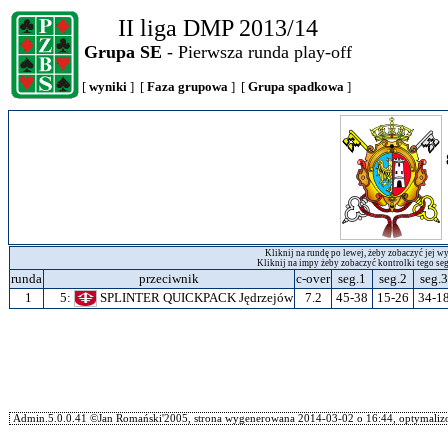
II liga DMP 2013/14
Grupa SE
- Pierwsza runda play-off
[
wyniki
] [
Faza grupowa
] [
Grupa spadkowa
]
Kliknij na rundę po lewej, żeby zobaczyć jej wy
Kliknij na impy żeby zobaczyć kontrolki tego se
runda
przeciwnik
c-over
seg.1
seg.2
seg.3
1
5:
SPLINTER QUICKPACK Jędrzejów
7.2
45-38
15-26
34-1
Admin.5.0.0.41 ©Jan Romański'2005, strona wygenerowana 2014-03-02 o 16:44, optymalizo