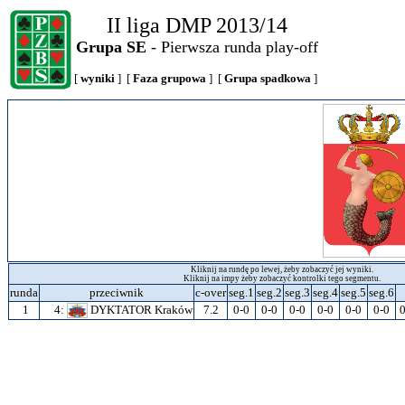
II liga DMP 2013/14
Grupa SE
- Pierwsza runda play-off
[
wyniki
] [
Faza grupowa
] [
Grupa spadkowa
]
Kliknij na rundę po lewej, żeby zobaczyć jej wyniki.
Kliknij na impy żeby zobaczyć kontrolki tego segmentu.
runda
przeciwnik
c-over
seg.1
seg.2
seg.3
seg.4
seg.5
seg.6
1
4:
DYKTATOR Kraków
7.2
0-0
0-0
0-0
0-0
0-0
0-0