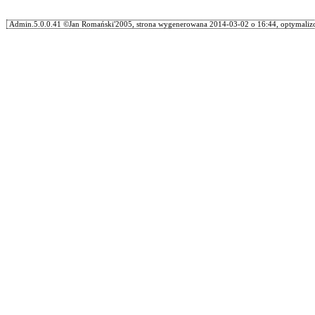
Admin.5.0.0.41 ©Jan Romański'2005, strona wygenerowana 2014-03-02 o 16:44, optymalizo