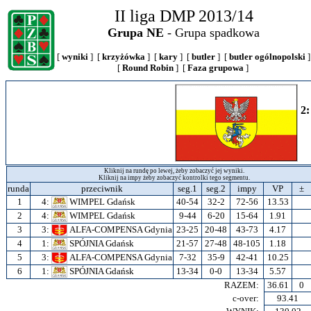
II liga DMP 2013/14
Grupa NE
- Grupa spadkowa
[
wyniki
] [
krzyżówka
] [
kary
] [
butler
] [
butler ogólnopolski
]
[
Round Robin
] [
Faza grupowa
]
2
Kliknij na rundę po lewej, żeby zobaczyć jej wyniki.
Kliknij na impy żeby zobaczyć kontrolki tego segmentu.
runda
przeciwnik
seg.1
seg.2
impy
VP
±
1
4:
WIMPEL Gdańsk
40-54
32-2
72-56
13.53
2
4:
WIMPEL Gdańsk
9-44
6-20
15-64
1.91
3
3:
ALFA-COMPENSA Gdynia
23-25
20-48
43-73
4.17
4
1:
SPÓJNIA Gdańsk
21-57
27-48
48-105
1.18
5
3:
ALFA-COMPENSA Gdynia
7-32
35-9
42-41
10.25
6
1:
SPÓJNIA Gdańsk
13-34
0-0
13-34
5.57
RAZEM:
36.61
0
c-over:
93.41