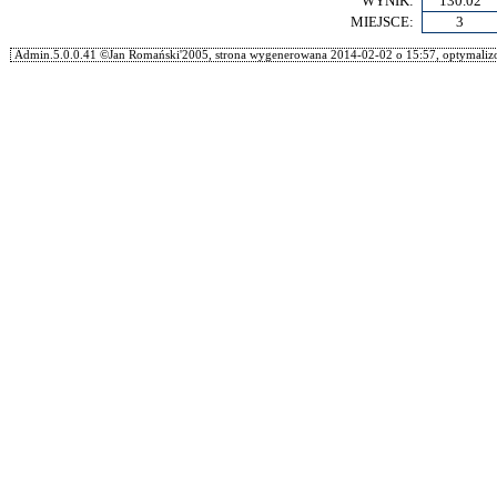
WYNIK:
130.02
MIEJSCE:
3
Admin.5.0.0.41 ©Jan Romański'2005, strona wygenerowana 2014-02-02 o 15:57, optymalizo