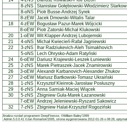
8-zNS
Stanisław Gołębiowski-Włodzimierz Starkow
8-oNS
Piotr Busse-Andrzej Syrek
8-zEW
Jacek Dmowski-Witalis Talar
18
4-zEW
Bogusław Pazur-Marek Wójcicki
8-oEW
Piotr Zatorski-Michał Klukowski
20
1-oEW
Wit Klapper-Andrzej Lubojemski
21
4-oNS
Michał Kwiecień-Rafał Jagniewski
22
3-zNS
Ihar Radziukevich-Aleh Tsimakhovich
5-oNS
Lech Ohrysko-Adam Ratyński
24
6-oEW
Dariusz Krajewski-Leszek Łuniewski
25
2-zNS
Marek Pietraszek-Jacek Znamirowski
26
3-oEW
Alexandr Karbanovich-Alexander Zhukov
27
2-oEW
Mariusz Bartkowski-Tomasz Ukraiński
28
1-zNS
Krzysztof Kleinrok-Jarosław Posłuszny
29
6-zNS
Anna Sarniak-Maciej Wiącek
30
5-zNS
Zbigniew Guła-Marek Łazanowski
7-oEW
Andrzej Jeleniewski-Ryszard Sakowicz
32
7-zNS
Zbigniew Halat-Krzysztof Rogoziński
Analiza rozdań programem DeepFinesse, ©William Bailey'1999
Admin.5.0.0.41 ©Jan Romański'2005, strona wygenerowana 2012-01-26 o 08:28, optymali