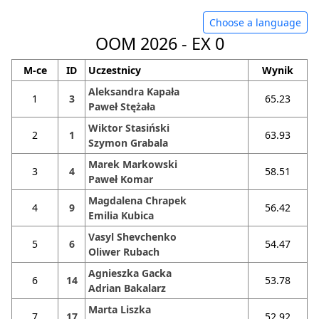
Choose a language
OOM 2026 - EX 0
M-ce
ID
Uczestnicy
Wynik
Aleksandra Kapała
1
3
65.23
Paweł Stężała
Wiktor Stasiński
2
1
63.93
Szymon Grabala
Marek Markowski
3
4
58.51
Paweł Komar
Magdalena Chrapek
4
9
56.42
Emilia Kubica
Vasyl Shevchenko
5
6
54.47
Oliwer Rubach
Agnieszka Gacka
6
14
53.78
Adrian Bakalarz
Marta Liszka
7
17
52.92