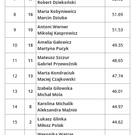
Robert Dziekoński
Maria Kobyniewicz
8
16
51.69
Marcin Dziuba
Antoni Werner
9
10
51.53
Mikołaj Kasprowicz
Amelia Gałowicz
10
18
49.35
Martyna Pucyk
Mateusz Szczur
11
11
48.65
Gabriel Przewoźnik
Marta Kondraciuk
12
13
47.74
Maciej Czajkowski
Izabela Gilowska
13
12
46.01
Michał Mola
Karolina Michalik
14
8
44.97
Aleksandra Maźnio
Łukasz Glinka
15
2
44.62
Miłosz Polak
Weronika Watras