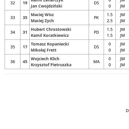
32
19
DS
Jan Cwojdziński
0
JM
Maciej Wisz
1.5
JM
33
35
PK
Maciej Zych
2.5
JM
Hubert Chrostowski
1.5
JM
34
31
PD
Kamil Koratkiewicz
1.5
JM
Tomasz Kopaniecki
0
JM
35
17
DS
Mikołaj Frett
0
JM
Wojciech Klich
0
JM
36
45
MA
Krzysztof Pietruszka
0
JM
D