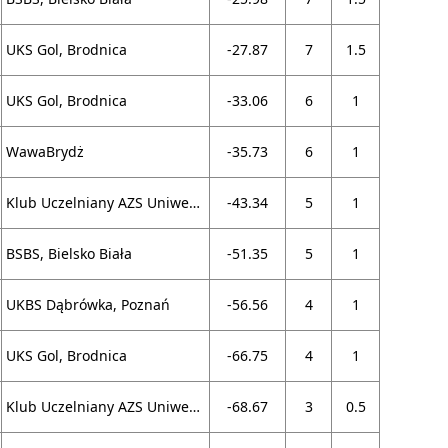
UKS Gol, Brodnica
-27.87
7
1.5
UKS Gol, Brodnica
-33.06
6
1
WawaBrydż
-35.73
6
1
Klub Uczelniany AZS Uniwersytetu Warszawskiego, Warszawa
-43.34
5
1
BSBS, Bielsko Biała
-51.35
5
1
UKBS Dąbrówka, Poznań
-56.56
4
1
UKS Gol, Brodnica
-66.75
4
1
Klub Uczelniany AZS Uniwersytetu Warszawskiego, Warszawa
-68.67
3
0.5