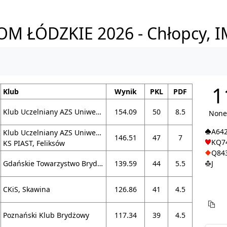
M ŁÓDZKIE 2026 - Chłopcy, 
1
Klub
Wynik
PKL
PDF
Klub Uczelniany AZS Uniwersytetu Warszawskiego, Warszawa
154.09
50
8.5
None 
A64
Klub Uczelniany AZS Uniwersytetu Warszawskiego, Warszawa
146.51
47
7
KQ7
KS PIAST, Feliksów
Q84
Gdańskie Towarzystwo Brydżowe, Gdańsk
139.59
44
5.5
J
CKiS, Skawina
126.86
41
4.5
Poznański Klub Brydżowy
117.34
39
4.5