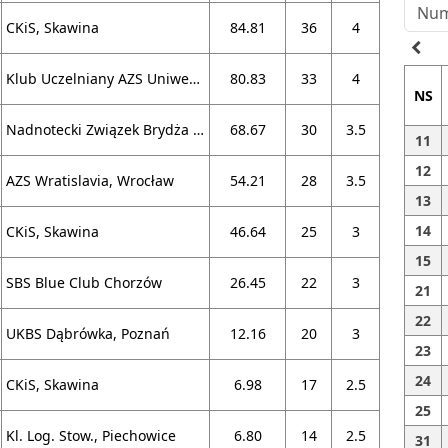
CKiS, Skawina
84.81
36
4
navigate_before
Klub Uczelniany AZS Uniwersytetu Warszawskiego, Warszawa
80.83
33
4
NS
Nadnotecki Związek Brydża Sportowego
68.67
30
3.5
11
12
AZS Wratislavia, Wrocław
54.21
28
3.5
13
14
CKiS, Skawina
46.64
25
3
15
SBS Blue Club Chorzów
26.45
22
3
21
22
UKBS Dąbrówka, Poznań
12.16
20
3
23
24
CKiS, Skawina
6.98
17
2.5
25
Kl. Log. Stow., Piechowice
6.80
14
2.5
31