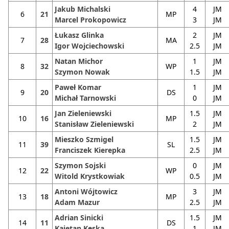
Jakub Michalski
4
JM
6
21
MP
Marcel Prokopowicz
3
JM
Łukasz Glinka
2
JM
7
28
MA
Igor Wojciechowski
2.5
JM
Natan Michor
1
JM
8
32
WP
Szymon Nowak
1.5
JM
Paweł Komar
1
JM
9
20
DS
Michał Tarnowski
0
JM
Jan Zieleniewski
1.5
JM
10
16
MP
Stanisław Zieleniewski
2
JM
Mieszko Szmigel
1.5
JM
11
39
SL
Franciszek Kierepka
2.5
JM
Szymon Sojski
0
JM
12
22
WP
Witold Krystkowiak
0.5
JM
Antoni Wójtowicz
3
JM
13
18
MP
Adam Mazur
2.5
JM
Adrian Sinicki
1.5
JM
14
11
DS
Kajetan Kęska
1
JM