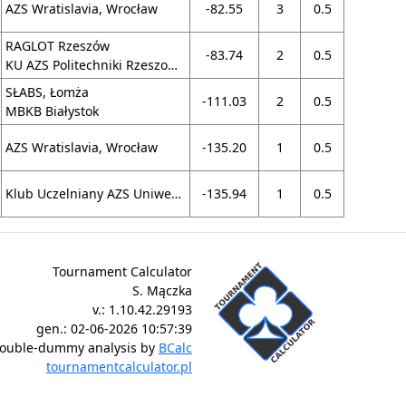
AZS Wratislavia, Wrocław
-82.55
3
0.5
RAGLOT Rzeszów
-83.74
2
0.5
KU AZS Politechniki Rzeszowskiej, Rzeszów
SŁABS, Łomża
-111.03
2
0.5
MBKB Białystok
AZS Wratislavia, Wrocław
-135.20
1
0.5
Klub Uczelniany AZS Uniwersytetu Warszawskiego, Warszawa
-135.94
1
0.5
Tournament Calculator
S. Mączka
v.:
1.10.42.29193
gen.:
02-06-2026 10:57:39
ouble-dummy analysis by
BCalc
tournamentcalculator.pl