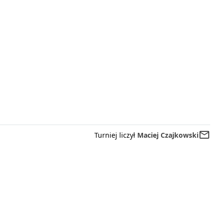
mail_outline
Turniej liczył
Maciej Czajkowski