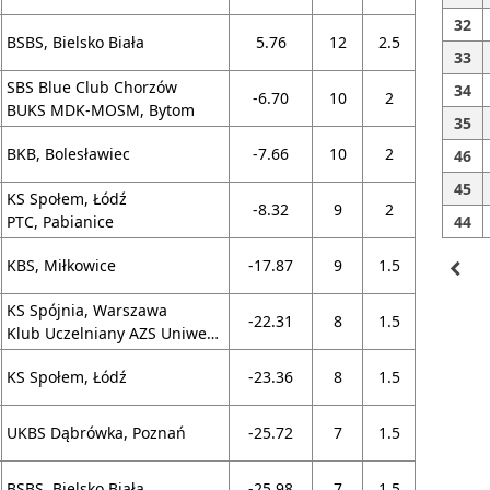
32
BSBS, Bielsko Biała
5.76
12
2.5
33
SBS Blue Club Chorzów
34
-6.70
10
2
BUKS MDK-MOSM, Bytom
35
BKB, Bolesławiec
-7.66
10
2
46
45
KS Społem, Łódź
-8.32
9
2
PTC, Pabianice
44
KBS, Miłkowice
-17.87
9
1.5
navigate_before
KS Spójnia, Warszawa
-22.31
8
1.5
Klub Uczelniany AZS Uniwersytetu Warszawskiego, Warszawa
KS Społem, Łódź
-23.36
8
1.5
UKBS Dąbrówka, Poznań
-25.72
7
1.5
BSBS, Bielsko Biała
-25.98
7
1.5