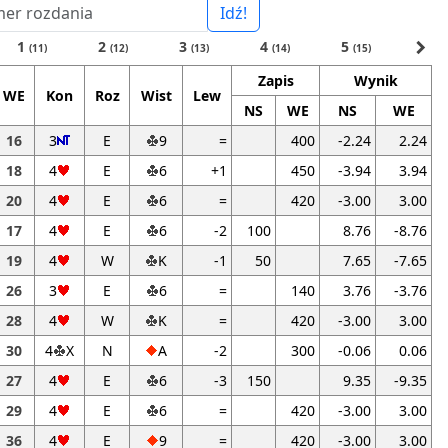
Idź!
navigate_next
1
2
3
4
5
(11)
(12)
(13)
(14)
(15)
Zapis
Wynik
WE
Kon
Roz
Wist
Lew
NS
WE
NS
WE
16
3
E
9
=
400
-2.24
2.24
18
4
E
6
+1
450
-3.94
3.94
20
4
E
6
=
420
-3.00
3.00
17
4
E
6
-2
100
8.76
-8.76
19
4
W
K
-1
50
7.65
-7.65
26
3
E
6
=
140
3.76
-3.76
28
4
W
K
=
420
-3.00
3.00
30
4
X
N
A
-2
300
-0.06
0.06
27
4
E
6
-3
150
9.35
-9.35
29
4
E
6
=
420
-3.00
3.00
36
4
E
9
=
420
-3.00
3.00