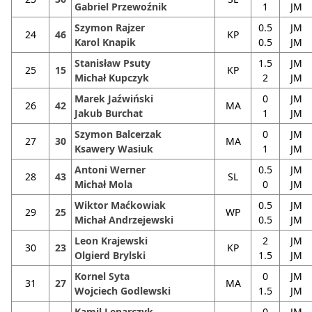
Gabriel Przewoźnik
1
JM
Szymon Rajzer
0.5
JM
24
46
KP
Karol Knapik
0.5
JM
Stanisław Psuty
1.5
JM
25
15
KP
Michał Kupczyk
2
JM
Marek Jaźwiński
0
JM
26
42
MA
Jakub Burchat
1
JM
Szymon Balcerzak
0
JM
27
30
MA
Ksawery Wasiuk
1
JM
Antoni Werner
0.5
JM
28
43
SL
Michał Mola
0
JM
Wiktor Maćkowiak
0.5
JM
29
25
WP
Michał Andrzejewski
0.5
JM
Leon Krajewski
2
JM
30
23
KP
Olgierd Brylski
1.5
JM
Kornel Syta
0
JM
31
27
MA
Wojciech Godlewski
1.5
JM
Kamil Lenarczyk
0
JM