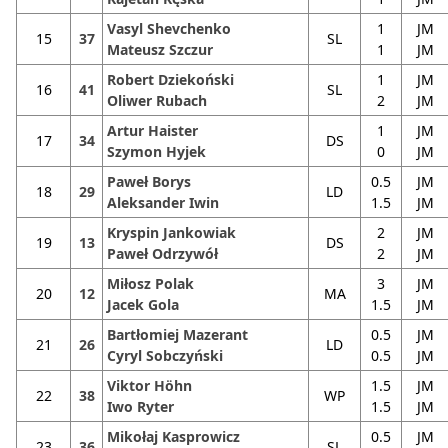
Vasyl Shevchenko
1
JM
15
37
SL
Mateusz Szczur
1
JM
Robert Dziekoński
1
JM
16
41
SL
Oliwer Rubach
2
JM
Artur Haister
1
JM
17
34
DS
Szymon Hyjek
0
JM
Paweł Borys
0.5
JM
18
29
LD
Aleksander Iwin
1.5
JM
Kryspin Jankowiak
2
JM
19
13
DS
Paweł Odrzywół
2
JM
Miłosz Polak
3
JM
20
12
MA
Jacek Gola
1.5
JM
Bartłomiej Mazerant
0.5
JM
21
26
LD
Cyryl Sobczyński
0.5
JM
Viktor Höhn
1.5
JM
22
38
WP
Iwo Ryter
1.5
JM
Mikołaj Kasprowicz
0.5
JM
23
36
SL