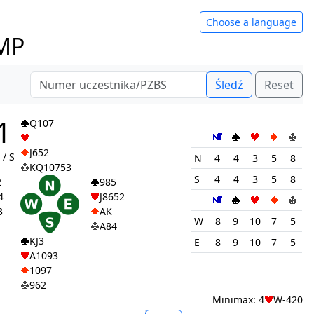
Choose a language
IMP
Śledź
Reset
1
Q107
J652
/ S
N
4
4
3
5
8
KQ10753
S
4
4
3
5
8
2
985
4
J8652
3
AK
W
8
9
10
7
5
A84
KJ3
E
8
9
10
7
5
A1093
1097
962
Minimax: 4
W-420