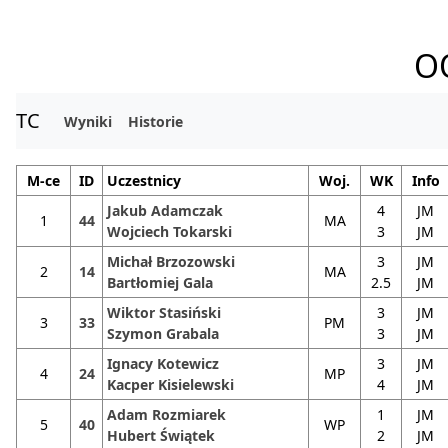
OO
TC
Wyniki
Historie
M-ce
ID
Uczestnicy
Woj.
WK
Info
Jakub Adamczak
4
JM
1
44
MA
Wojciech Tokarski
3
JM
Michał Brzozowski
3
JM
2
14
MA
Bartłomiej Gala
2.5
JM
Wiktor Stasiński
3
JM
3
33
PM
Szymon Grabala
3
JM
Ignacy Kotewicz
3
JM
4
24
MP
Kacper Kisielewski
4
JM
Adam Rozmiarek
1
JM
5
40
WP
Hubert Świątek
2
JM