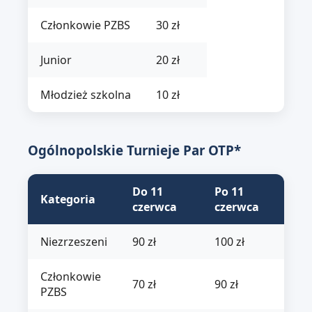
Członkowie PZBS
30 zł
Junior
20 zł
Młodzież szkolna
10 zł
Ogólnopolskie Turnieje Par OTP*
Do 11
Po 11
Kategoria
czerwca
czerwca
Niezrzeszeni
90 zł
100 zł
Członkowie
70 zł
90 zł
PZBS