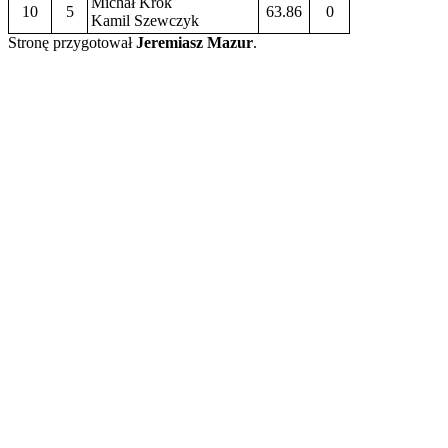
Michał Krok
10
5
63.86
0
Kamil Szewczyk
Stronę przygotował
Jeremiasz Mazur
.