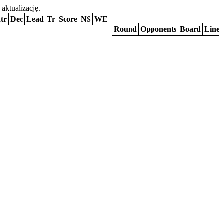
 aktualizację.
tr
Dec
Lead
Tr
Score
NS
WE
Round
Opponents
Board
Lin