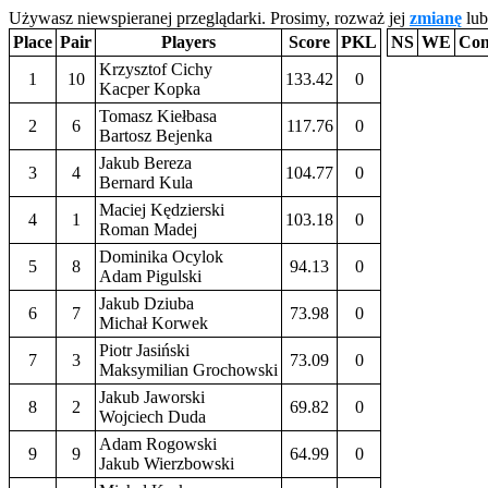
Używasz niewspieranej przeglądarki. Prosimy, rozważ jej
zmianę
lub
Place
Pair
Players
Score
PKL
NS
WE
Con
Krzysztof Cichy
1
10
133.42
0
Kacper Kopka
Tomasz Kiełbasa
2
6
117.76
0
Bartosz Bejenka
Jakub Bereza
3
4
104.77
0
Bernard Kula
Maciej Kędzierski
4
1
103.18
0
Roman Madej
Dominika Ocylok
5
8
94.13
0
Adam Pigulski
Jakub Dziuba
6
7
73.98
0
Michał Korwek
Piotr Jasiński
7
3
73.09
0
Maksymilian Grochowski
Jakub Jaworski
8
2
69.82
0
Wojciech Duda
Adam Rogowski
9
9
64.99
0
Jakub Wierzbowski