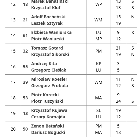
Marek Banasiński
13
S
12
18
WP
Krzysztof Kluf
13
S
Adolf Bocheński
15
N
13
21
WM
Leszek Sztyrak
19
Elżbieta Waniurska
LU
9
K
14
61
Piotr Waniurski
MP
12
Tomasz Gotard
21
S
15
32
PM
Krzysztof Sikorski
19
N
Andrzej Kita
KP
3
16
55
Grzegorz Cieślak
LU
5
Mirosław Roesler
11
N
17
39
WM
Grzegorz Probola
12
S
Piotr Korecki
9
18
53
MA
Piotr Tuszyński
24
S
Krzysztof Kujawa
SL
19
19
13
Cezary Komajda
LU
12
Zenon Betański
PM
5
20
50
Dariusz Bogucki
MA
18