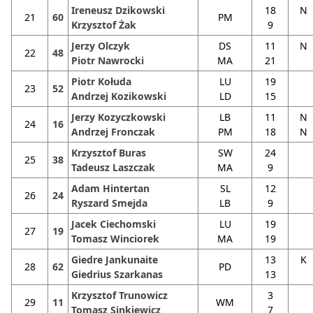
Ireneusz Dzikowski
18
N
21
60
PM
Krzysztof Żak
9
Jerzy Olczyk
DS
11
N
22
48
Piotr Nawrocki
MA
21
Piotr Kołuda
LU
19
23
52
Andrzej Kozikowski
LD
15
Jerzy Kozyczkowski
LB
11
N
24
16
Andrzej Fronczak
PM
18
N
Krzysztof Buras
SW
24
25
38
Tadeusz Laszczak
MA
9
Adam Hintertan
SL
12
26
24
Ryszard Smejda
LB
9
Jacek Ciechomski
LU
19
27
19
Tomasz Winciorek
MA
19
Giedre Jankunaite
13
K
28
62
PD
Giedrius Szarkanas
13
Krzysztof Trunowicz
3
29
11
WM
Tomasz Sinkiewicz
7