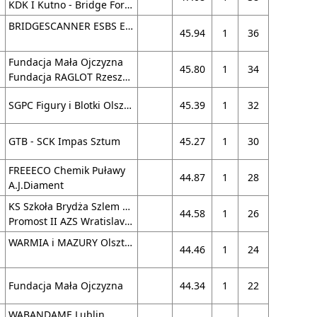
KDK I Kutno - Bridge For Business
BRIDGESCANNER ESBS Elbląg
45.94
1
36
Fundacja Mała Ojczyzna
45.80
1
34
Fundacja RAGLOT Rzeszów
SGPC Figury i Blotki Olsztyn
45.39
1
32
GTB - SCK Impas Sztum
45.27
1
30
FREEECO Chemik Puławy
44.87
1
28
A.J.Diament
KS Szkoła Brydża Szlem Gdańsk
44.58
1
26
Promost II AZS Wratislavia X
WARMIA i MAZURY Olsztyn
44.46
1
24
Fundacja Mała Ojczyzna
44.34
1
22
WABANDAME Lublin