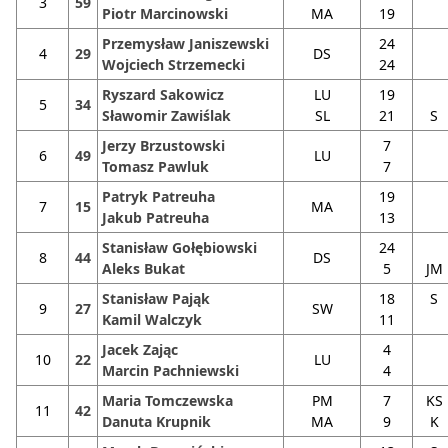
3
59
Piotr Marcinowski
MA
19
Przemysław Janiszewski
24
4
29
DS
Wojciech Strzemecki
24
Ryszard Sakowicz
LU
19
5
34
Sławomir Zawiślak
SL
21
S
Jerzy Brzustowski
7
6
49
LU
Tomasz Pawluk
7
Patryk Patreuha
19
7
15
MA
Jakub Patreuha
13
Stanisław Gołębiowski
24
8
44
DS
Aleks Bukat
5
JM
Stanisław Pająk
18
S
9
27
SW
Kamil Walczyk
11
Jacek Zając
4
10
22
LU
Marcin Pachniewski
4
Maria Tomczewska
PM
7
KS
11
42
Danuta Krupnik
MA
9
K