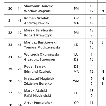
Sławomir Henclik
19
S
30
14
PM
Wacław Wejknis
17
N
Roman Grzelak
OP
15
S
31
43
Andrzej Pawlak
MA
19
S
Marek Barylewski
18
32
12
PM
Robert Krawczyk
7
Mariusz Bartkowski
18
S
33
46
LD
Tomasz Modrzejewski
15
Wojciech Okuniewski
LU
7
34
40
Grzegorz Superson
DS
15
Roger Szarek
DS
4
35
28
Edmund Czubak
MA
12
N
Krzysztof Nagielski
9
N
36
58
WM
Zdzisław Borejko
5
S
Marek Atalski
13
37
56
LU
Rafał Niedzielski
9
Artur Pomarański
OP
11
38
54