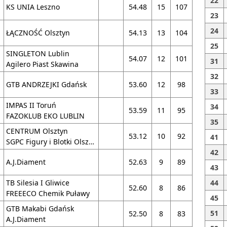
22
KS UNIA Leszno
54.48
15
107
23
24
ŁĄCZNOŚĆ Olsztyn
54.13
13
104
25
SINGLETON Lublin
54.07
12
101
31
Agilero Piast Skawina
32
GTB ANDRZEJKI Gdańsk
53.60
12
98
33
IMPAS II Toruń
34
53.59
11
95
FAZOKLUB EKO LUBLIN
35
CENTRUM Olsztyn
53.12
10
92
41
SGPC Figury i Blotki Olsztyn
42
A.J.Diament
52.63
9
89
43
TB Silesia I Gliwice
44
52.60
8
86
FREEECO Chemik Puławy
45
GTB Makabi Gdańsk
51
52.50
8
83
A.J.Diament