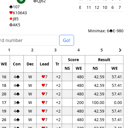
QJ62
107
E
11
12
10
6
7
K10643
J85
AK5
Minimax: 6
E-980
Go!
navigate_next
1
2
3
4
5
Score
Result
WE
Con
Dec
Lead
Tr
NS
WE
NS
WE
16
4
W
7
+2
480
42.59
57.41
18
4
W
7
+2
480
42.59
57.41
20
4
W
7
+2
480
42.59
57.41
17
3
W
7
+2
200
100.00
0.00
19
4
W
7
+2
480
42.59
57.41
26
4
W
7
+2
480
42.59
57.41