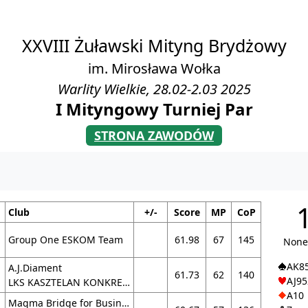
XXVIII Żuławski Mityng Brydżowy
im. Mirosława Wołka
Warlity Wielkie, 28.02-2.03 2025
I Mityngowy Turniej Par
STRONA ZAWODÓW
Club
+/-
Score
MP
CoP
Group One ESKOM Team
61.98
67
145
None
AK8
A.J.Diament
61.73
62
140
AJ95
LKS KASZTELAN KONKRET Chełmno
A10
Magma Bridge for Business KS AZS Wrat. I