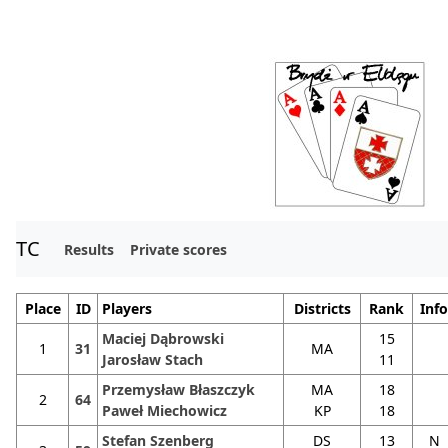
TC
Results
Private scores
Place
ID
Players
Districts
Rank
Info
Maciej Dąbrowski
15
1
31
MA
Jarosław Stach
11
Przemysław Błaszczyk
MA
18
2
64
Paweł Miechowicz
KP
18
Stefan Szenberg
DS
13
N