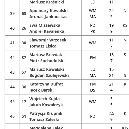
Mariusz Kraśnicki
LD
11
Apolinary Kowalski
WM
24
N
39
63
Arunas Jankauskas
MA
5
Ewa Miszewska
PD
19
KS
40
26
Andrei Kavalenka
PK
9
Sławomir Wrzosek
11
N
41
30
WM
Tomasz Lisica
7
Mariusz Brewiak
13
S
42
37
PM
Piotr Suchodolski
7
Mariusz Kowalski
LU
15
43
57
Bogdan Szulejewski
MA
21
S
Katarzyna Dufrat
PM
21
K
44
36
Jacek Barski
DS
4
Wojciech Kujda
3
45
17
WM
Jakub Kowalczyk
5
Patrycja Krupnik
2.5
K
46
51
PD
Tomasz Zaleski
9
Magdalena Fałek
1
KJS