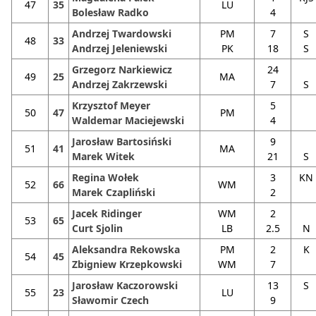
47
35
LU
Bolesław Radko
4
Andrzej Twardowski
PM
7
S
48
33
Andrzej Jeleniewski
PK
18
S
Grzegorz Narkiewicz
24
49
25
MA
Andrzej Zakrzewski
7
S
Krzysztof Meyer
5
50
47
PM
Waldemar Maciejewski
4
Jarosław Bartosiński
9
51
41
MA
Marek Witek
21
S
Regina Wołek
3
KN
52
66
WM
Marek Czapliński
2
Jacek Ridinger
WM
2
53
65
Curt Sjolin
LB
2.5
N
Aleksandra Rekowska
PM
2
K
54
45
Zbigniew Krzepkowski
WM
7
Jarosław Kaczorowski
13
S
55
23
LU
Sławomir Czech
9