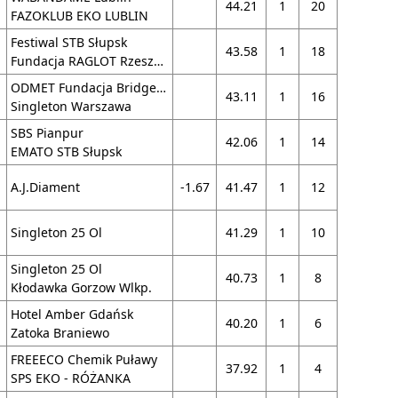
44.21
1
20
FAZOKLUB EKO LUBLIN
Festiwal STB Słupsk
43.58
1
18
Fundacja RAGLOT Rzeszów
ODMET Fundacja Bridge24.pl
43.11
1
16
Singleton Warszawa
SBS Pianpur
42.06
1
14
EMATO STB Słupsk
A.J.Diament
-1.67
41.47
1
12
Singleton 25 Ol
41.29
1
10
Singleton 25 Ol
40.73
1
8
Kłodawka Gorzow Wlkp.
Hotel Amber Gdańsk
40.20
1
6
Zatoka Braniewo
FREEECO Chemik Puławy
37.92
1
4
SPS EKO - RÓŻANKA