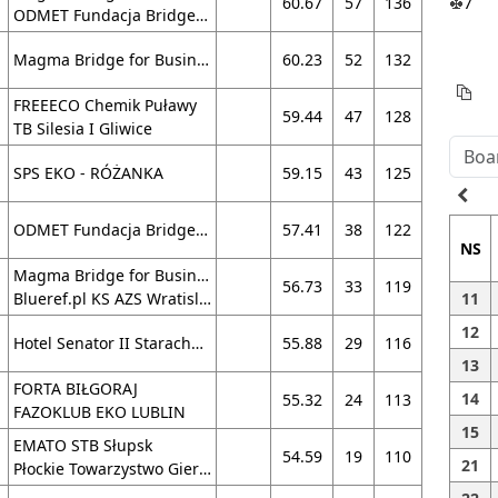
60.67
57
136
7
ODMET Fundacja Bridge24.pl
Magma Bridge for Business KS AZS Wrat. I
60.23
52
132
FREEECO Chemik Puławy
59.44
47
128
TB Silesia I Gliwice
SPS EKO - RÓŻANKA
59.15
43
125
navigate_before
ODMET Fundacja Bridge24.pl
57.41
38
122
NS
Magma Bridge for Business KS AZS Wrat. I
56.73
33
119
Blueref.pl KS AZS Wratislavia II
11
12
Hotel Senator II Starachowice
55.88
29
116
13
FORTA BIŁGORAJ
14
55.32
24
113
FAZOKLUB EKO LUBLIN
15
EMATO STB Słupsk
54.59
19
110
21
Płockie Towarzystwo Gier Umysłowych