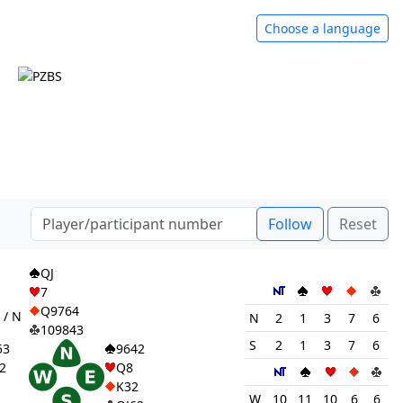
Choose a language
Follow
Reset
1
QJ
7
Q9764
 / N
N
2
1
3
7
6
109843
S
2
1
3
7
6
53
9642
2
Q8
K32
W
10
11
10
6
6