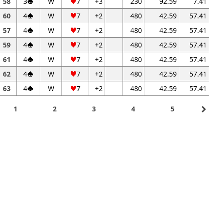
58
3
W
7
+3
230
92.59
7.41
60
4
W
7
+2
480
42.59
57.41
57
4
W
7
+2
480
42.59
57.41
59
4
W
7
+2
480
42.59
57.41
61
4
W
7
+2
480
42.59
57.41
62
4
W
7
+2
480
42.59
57.41
63
4
W
7
+2
480
42.59
57.41
navigate_next
1
2
3
4
5