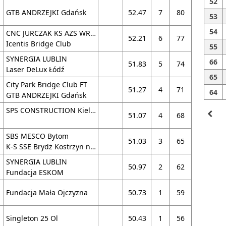
52
GTB ANDRZEJKI Gdańsk
52.47
7
80
53
54
CNC JURCZAK KS AZS WRATISLAVIA IV
52.21
6
77
Icentis Bridge Club
55
SYNERGIA LUBLIN
66
51.83
5
74
Laser DeLux Łódź
65
City Park Bridge Club FT
51.27
4
71
64
GTB ANDRZEJKI Gdańsk
SPS CONSTRUCTION Kielce
navigate_before
51.07
4
68
SBS MESCO Bytom
51.03
3
65
K-S SSE Brydż Kostrzyn nad Odrą
SYNERGIA LUBLIN
50.97
2
62
Fundacja ESKOM
Fundacja Mała Ojczyzna
50.73
1
59
Singleton 25 Ol
50.43
1
56