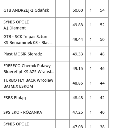
GTB ANDRZEJKI Gdańsk
50.00
1
54
SYNIS OPOLE
49.88
1
52
A.J.Diament
GTB - SCK Impas Sztum
49.44
1
50
KS Beniaminek 03 - Blackwood Starogard G
Piast MOSiR Sieradz
49.33
1
48
FREEECO Chemik Puławy
49.15
1
46
Blueref.pl KS AZS Wratislavia II
TURBO FLY BACK Wrocław
48.86
1
44
BATMIX ESKOM
ESBS Elbląg
48.48
1
42
SPS EKO - RÓŻANKA
47.25
1
40
SYNIS OPOLE
47.08
1
38