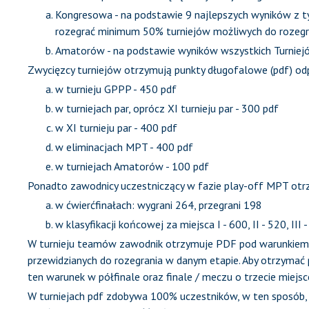
Kongresowa - na podstawie 9 najlepszych wyników z t
rozegrać minimum 50% turniejów możliwych do rozegr
Amatorów - na podstawie wyników wszystkich Turnie
Zwycięzcy turniejów otrzymują punkty długofalowe (pdf) od
w turnieju GPPP - 450 pdf
w turniejach par, oprócz XI turnieju par - 300 pdf
w XI turnieju par - 400 pdf
w eliminacjach MPT - 400 pdf
w turniejach Amatorów - 100 pdf
Ponadto zawodnicy uczestniczący w fazie play-off MPT otrz
w ćwierćfinałach: wygrani 264, przegrani 198
w klasyfikacji końcowej za miejsca I - 600, II - 520, III 
W turnieju teamów zawodnik otrzymuje PDF pod warunkiem 
przewidzianych do rozegrania w danym etapie. Aby otrzymać p
ten warunek w półfinale oraz finale / meczu o trzecie miejsc
W turniejach pdf zdobywa 100% uczestników, w ten sposób, 