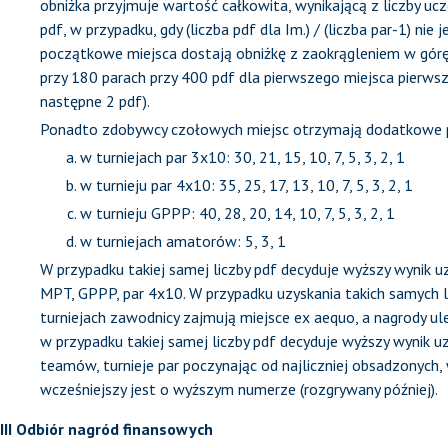
obniżka przyjmuje wartość całkowita, wynikającą z liczby ucz
pdf, w przypadku, gdy (liczba pdf dla Im.) / (liczba par-1) nie
początkowe miejsca dostają obniżkę z zaokrągleniem w górę,
przy 180 parach przy 400 pdf dla pierwszego miejsca pierws
następne 2 pdf).
Ponadto zdobywcy czołowych miejsc otrzymają dodatkowe p
w turniejach par 3x10: 30, 21, 15, 10, 7, 5, 3, 2, 1
w turnieju par 4x10: 35, 25, 17, 13, 10, 7, 5, 3, 2, 1
w turnieju GPPP: 40, 28, 20, 14, 10, 7, 5, 3, 2, 1
w turniejach amatorów: 5, 3, 1
W przypadku takiej samej liczby pdf decyduje wyższy wynik u
MPT, GPPP, par 4x10. W przypadku uzyskania takich samych 
turniejach zawodnicy zajmują miejsce ex aequo, a nagrody u
w przypadku takiej samej liczby pdf decyduje wyższy wynik uz
teamów, turnieje par poczynając od najliczniej obsadzonych
wcześniejszy jest o wyższym numerze (rozgrywany później).
III Odbiór nagród finansowych