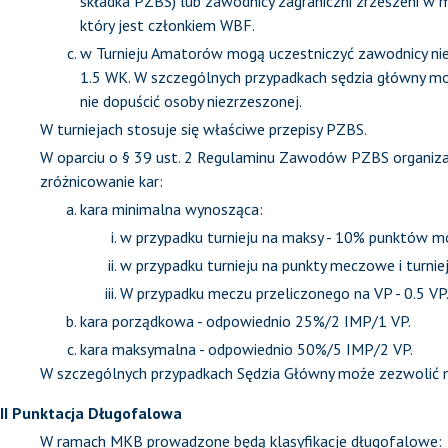
składka PZBS) lub zawodnicy zagraniczni zrzeszeni w
który jest członkiem WBF.
w Turnieju Amatorów mogą uczestniczyć zawodnicy ni
1.5 WK. W szczególnych przypadkach sędzia główny m
nie dopuścić osoby niezrzeszonej.
W turniejach stosuje się właściwe przepisy PZBS.
W oparciu o § 39 ust. 2 Regulaminu Zawodów PZBS organiz
zróżnicowanie kar:
kara minimalna wynosząca:
w przypadku turnieju na maksy - 10% punktów mo
w przypadku turnieju na punkty meczowe i turnie
W przypadku meczu przeliczonego na VP - 0.5 VP
kara porządkowa - odpowiednio 25%/2 IMP/1 VP.
kara maksymalna - odpowiednio 50%/5 IMP/2 VP.
W szczególnych przypadkach Sędzia Główny może zezwolić na
II Punktacja Długofalowa
W ramach MKB prowadzone będą klasyfikacje długofalowe: