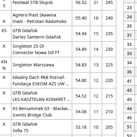
Festiwal STB Słupsk
56.32
21
245
S
23
Agilero Piast Skawina
24
55.40
16
240
K
Inwit - Petrolan Radomsko
25
KS
GTB Gdańsk
54.94
15
235
31
Darles Santerm Gdańsk
32
K
Singleton 25 Ol
54.89
14
230
Connector Nowa Sól FT
33
KN
34
Singleton Warszawa
54.83
13
225
N
35
K
Idealny Dach PAB Poznań
54.80
12
220
41
Fundacja ESKOM AZS UW Warszawa
42
K
GTB Gdańsk
54.52
12
215
LKS KASZTELAN KONKRET Chełmno
43
K
KS Beniaminek 03 - Blackwood Starogard G
44
54.08
11
210
Icentis Bridge Club
45
K
GTB Gdańsk
51
53.16
10
205
Sofia 75
52