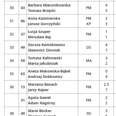
Barbara Miecznikowska
4
30
43
PM
Tomasz Brzęcki
5
Anna Kazimierska
PM
2
31
66
Janusz Gorczyński
KP
3
Łucja Szuper
1
32
27
PM
Mirosław Baj
1
Dorota Kwintkiewicz
4
33
49
DS
Sławomir Zimniak
7
Tomasz Kalinowski
3
34
59
MA
Marta Jakubisiak
2
Aneta Makowska-Bąbel
0
35
63
PM
Andrzej Dobkowicz
4
Marzena Banach
2.5
36
13
PM
Jerzy Kajzer
7
Agata Gaweł
2
31
PM
Adam Nagórny
2
Marie Böcker
3
38
40
DS