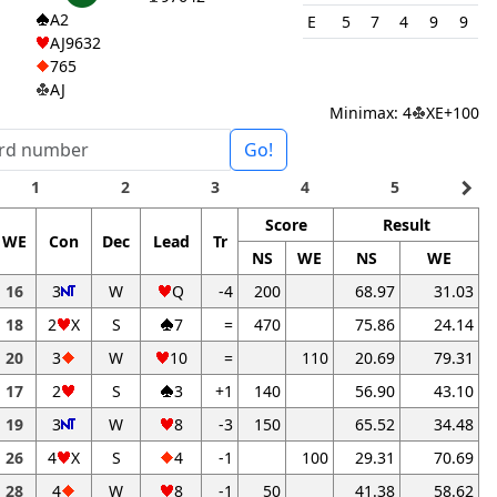
A2
E
5
7
4
9
9
AJ9632
765
AJ
Minimax: 4
XE+100
Go!
navigate_next
1
2
3
4
5
Score
Result
WE
Con
Dec
Lead
Tr
NS
WE
NS
WE
16
3
W
Q
-4
200
68.97
31.03
18
2
X
S
7
=
470
75.86
24.14
20
3
W
10
=
110
20.69
79.31
17
2
S
3
+1
140
56.90
43.10
19
3
W
8
-3
150
65.52
34.48
26
4
X
S
4
-1
100
29.31
70.69
28
4
W
8
-1
50
41.38
58.62