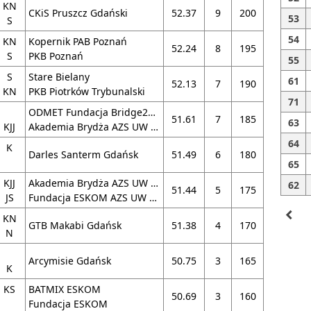
KN
CKiS Pruszcz Gdański
52.37
9
200
53
S
54
KN
Kopernik PAB Poznań
52.24
8
195
S
PKB Poznań
55
S
Stare Bielany
61
52.13
7
190
KN
PKB Piotrków Trybunalski
71
ODMET Fundacja Bridge24.pl
51.61
7
185
63
KJJ
Akademia Brydża AZS UW Vyceska
64
K
Darles Santerm Gdańsk
51.49
6
180
65
KJJ
Akademia Brydża AZS UW Vyceska
62
51.44
5
175
JS
Fundacja ESKOM AZS UW Warszawa
navigate_before
KN
GTB Makabi Gdańsk
51.38
4
170
N
Arcymisie Gdańsk
50.75
3
165
K
KS
BATMIX ESKOM
50.69
3
160
Fundacja ESKOM