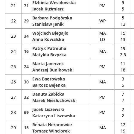
Elżbieta Wesołowska
9
21
71
PM
Jacek Kuśmierz
5
Barbara Podgórska
5
22
29
WP
Stanisław Janik
13
Wojciech Biegajło
MA
15
23
34
Anna Kowalska
LD
13
Patryk Patreuha
19
24
16
MA
Matylda Brzyzka
2.5
Marta Janeczek
11
25
24
PM
Andrzej Bunikowski
18
Ewa Bagrowska
3
26
30
MA
Bartosz Bejenka
5
Danuta Żabicka
7
27
32
PM
Marek Niesłuchowski
7
Jacek Liszewski
2
28
69
PM
Katarzyna Liszewska
2
Renata Neronowicz
12
29
15
MA
Tomasz Winciorek
19