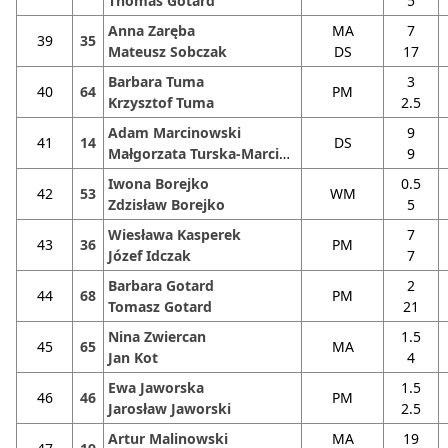
Thomas Gotard
5
Anna Zaręba
MA
7
39
35
Mateusz Sobczak
DS
17
Barbara Tuma
3
40
64
PM
Krzysztof Tuma
2.5
Adam Marcinowski
9
41
14
DS
Małgorzata Turska-Marcinowska
9
Iwona Borejko
0.5
42
53
WM
Zdzisław Borejko
5
Wiesława Kasperek
7
43
36
PM
Józef Idczak
7
Barbara Gotard
2
44
68
PM
Tomasz Gotard
21
Nina Zwiercan
1.5
45
65
MA
Jan Kot
4
Ewa Jaworska
1.5
46
46
PM
Jarosław Jaworski
2.5
Artur Malinowski
MA
19