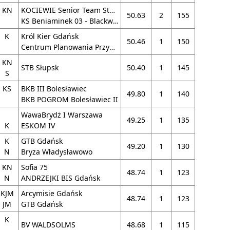
KN
KOCIEWIE Senior Team Starogard Gdański
50.63
2
155
KS Beniaminek 03 - Blackwood Starogard G
K
Król Kier Gdańsk
50.46
1
150
Centrum Planowania Przygód Toruń
KN
STB Słupsk
50.40
1
145
S
KS
BKB III Bolesławiec
49.80
1
140
BKB POGROM Bolesławiec II
WawaBrydż I Warszawa
49.25
1
135
K
ESKOM IV
K
GTB Gdańsk
49.20
1
130
N
Bryza Władysławowo
KN
Sofia 75
48.74
1
123
N
ANDRZEJKI BIS Gdańsk
KJM
Arcymisie Gdańsk
48.74
1
123
JM
GTB Gdańsk
K
BV WALDSOLMS
48.68
1
115