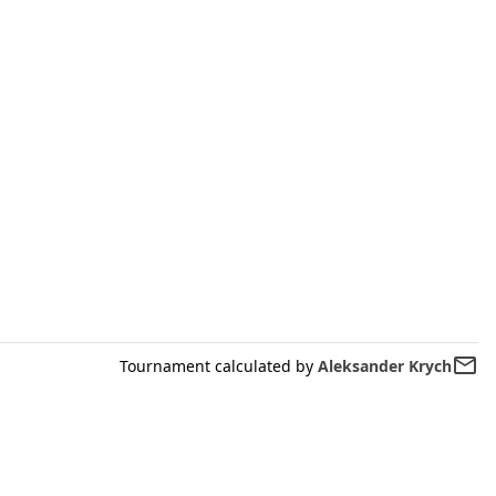
mail_outline
Tournament calculated by
Aleksander Krych