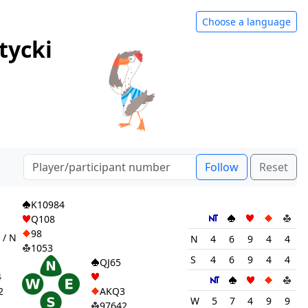
Choose a language
tycki
Follow
Reset
1
K10984
Q108
98
 / N
N
4
6
9
4
4
1053
S
4
6
9
4
4
QJ65
4
2
AKQ3
W
5
7
4
9
9
97642