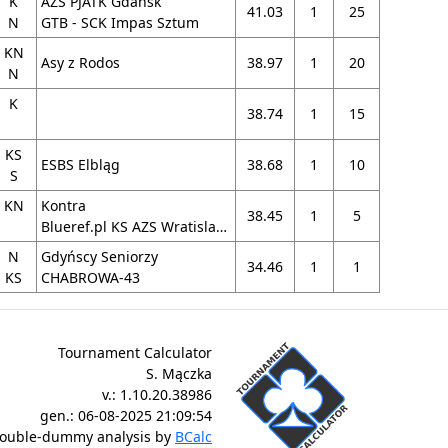
K
AZS PJATK Gdańsk
41.03
1
25
N
GTB - SCK Impas Sztum
KN
Asy z Rodos
38.97
1
20
N
K
38.74
1
15
KS
ESBS Elbląg
38.68
1
10
S
KN
Kontra
38.45
1
5
Blueref.pl KS AZS Wratislavia II
N
Gdyńscy Seniorzy
34.46
1
1
KS
CHABROWA-43
Tournament Calculator
S. Mączka
v.:
1.10.20.38986
gen.:
06-08-2025 21:09:54
ouble-dummy analysis by
BCalc