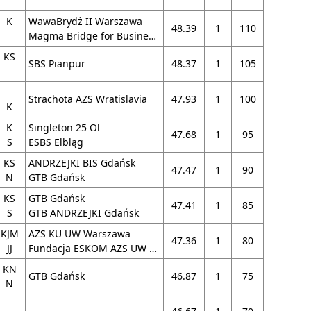
K
WawaBrydż II Warszawa
48.39
1
110
Magma Bridge for Business KS AZS Wrat. I
KS
SBS Pianpur
48.37
1
105
Strachota AZS Wratislavia
47.93
1
100
K
K
Singleton 25 Ol
47.68
1
95
S
ESBS Elbląg
KS
ANDRZEJKI BIS Gdańsk
47.47
1
90
N
GTB Gdańsk
KS
GTB Gdańsk
47.41
1
85
S
GTB ANDRZEJKI Gdańsk
KJM
AZS KU UW Warszawa
47.36
1
80
JJ
Fundacja ESKOM AZS UW Warszawa
KN
GTB Gdańsk
46.87
1
75
N