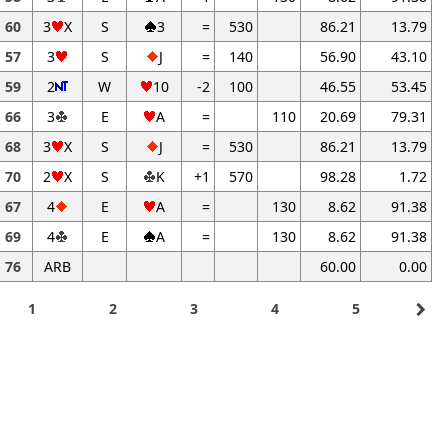
60
3
X
S
3
=
530
86.21
13.79
57
3
S
J
=
140
56.90
43.10
59
2
W
10
-2
100
46.55
53.45
66
3
E
A
=
110
20.69
79.31
68
3
X
S
J
=
530
86.21
13.79
70
2
X
S
K
+1
570
98.28
1.72
67
4
E
A
=
130
8.62
91.38
69
4
E
A
=
130
8.62
91.38
76
ARB
60.00
0.00
navigate_next
1
2
3
4
5