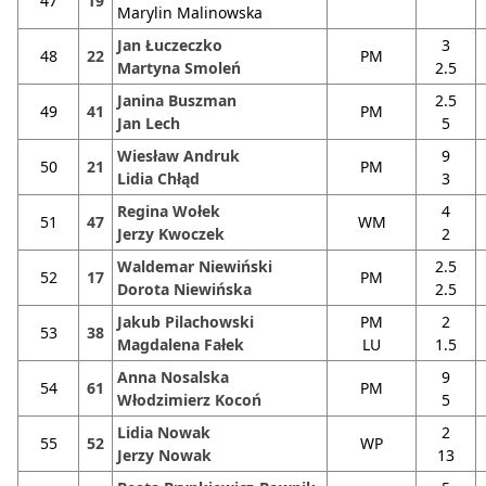
47
19
Marylin Malinowska
Jan Łuczeczko
3
48
22
PM
Martyna Smoleń
2.5
Janina Buszman
2.5
49
41
PM
Jan Lech
5
Wiesław Andruk
9
50
21
PM
Lidia Chłąd
3
Regina Wołek
4
51
47
WM
Jerzy Kwoczek
2
Waldemar Niewiński
2.5
52
17
PM
Dorota Niewińska
2.5
Jakub Pilachowski
PM
2
53
38
Magdalena Fałek
LU
1.5
Anna Nosalska
9
54
61
PM
Włodzimierz Kocoń
5
Lidia Nowak
2
55
52
WP
Jerzy Nowak
13