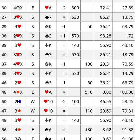
30
4
X
E
A
-2
300
72.41
27.59
27
3
X
S
7
=
530
86.21
13.79
29
4
S
K
-1
50
36.21
63.79
36
2
X
S
3
+1
570
98.28
1.72
38
3
S
K
=
140
56.90
43.10
40
3
X
S
3
=
530
86.21
13.79
37
4
X
S
K
-1
100
29.31
70.69
39
3
X
S
K
=
530
86.21
13.79
46
2
S
3
-1
50
36.21
63.79
48
4
X
E
A
=
510
0.00
100.00
50
2
W
10
-2
100
46.55
53.45
47
3
W
10
=
110
20.69
79.31
49
3
S
K
=
140
56.90
43.10
56
4
E
A
=
130
8.62
91.38
58
3
E
A
+1
130
8.62
91.38