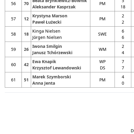
Beata Brynkiewicz-Bownik
5
56
70
PM
Aleksander Kasprzak
18
Krystyna Marson
2
57
12
PM
Paweł Łużecki
2
Kinga Nielsen
6
58
18
SWE
Jörgen Nielsen
6
Iwona Smilgin
2
59
26
WM
Janusz Tchórzewski
4
Ewa Knapik
WP
7
60
42
Krzysztof Lewandowski
DS
7
Marek Szymborski
4
61
51
PM
Anna Jenta
0
D