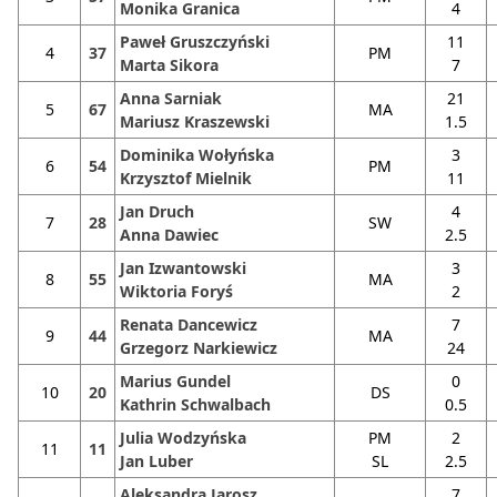
Monika Granica
4
Paweł Gruszczyński
11
4
37
PM
Marta Sikora
7
Anna Sarniak
21
5
67
MA
Mariusz Kraszewski
1.5
Dominika Wołyńska
3
6
54
PM
Krzysztof Mielnik
11
Jan Druch
4
7
28
SW
Anna Dawiec
2.5
Jan Izwantowski
3
8
55
MA
Wiktoria Foryś
2
Renata Dancewicz
7
9
44
MA
Grzegorz Narkiewicz
24
Marius Gundel
0
10
20
DS
Kathrin Schwalbach
0.5
Julia Wodzyńska
PM
2
11
11
Jan Luber
SL
2.5
Aleksandra Jarosz
7