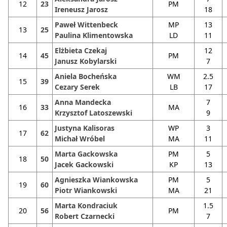
12
23
PM
Ireneusz Jarosz
18
Paweł Wittenbeck
MP
13
13
25
Paulina Klimentowska
LD
11
Elżbieta Czekaj
12
14
45
PM
Janusz Kobylarski
7
Aniela Bocheńska
WM
2.5
15
39
Cezary Serek
LB
17
Anna Mandecka
7
16
33
MA
Krzysztof Latoszewski
9
Justyna Kalisoras
WP
3
17
62
Michał Wróbel
MA
11
Marta Gackowska
PM
5
18
50
Jacek Gackowski
KP
13
Agnieszka Wiankowska
PM
5
19
60
Piotr Wiankowski
MA
21
Marta Kondraciuk
1.5
20
56
PM
Robert Czarnecki
7