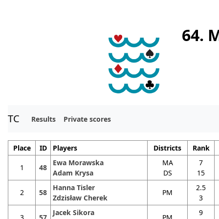
64. 
TC
Results
Private scores
Place
ID
Players
Districts
Rank
Ewa Morawska
MA
7
1
48
Adam Krysa
DS
15
Hanna Tisler
2.5
2
58
PM
Zdzisław Cherek
3
Jacek Sikora
9
3
57
PM