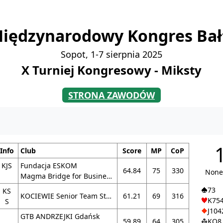
Międzynarodowy Kongres Bał
Sopot, 1-7 sierpnia 2025
X Turniej Kongresowy - Miksty
STRONA ZAWODÓW
Info
Club
Score
MP
CoP
KJS
Fundacja ESKOM
64.84
75
330
None
Magma Bridge for Business KS AZS Wrat. I
73
KS
KOCIEWIE Senior Team Starogard Gdański
61.21
69
316
K75
S
J104
GTB ANDRZEJKI Gdańsk
59.89
64
305
KQ8