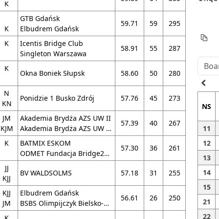
K
GTB Gdańsk
59.71
59
295
K
Elbudrem Gdańsk
K
Icentis Bridge Club
58.91
55
287
Singleton Warszawa
K
Okna Boniek Słupsk
58.60
50
280
navigate_before
N
Ponidzie 1 Busko Zdrój
57.76
45
273
KN
NS
JM
Akademia Brydża AZS UW II
57.39
40
267
KJM
Akademia Brydża AZS UW Vyceska
11
K
BATMIX ESKOM
12
57.30
36
261
ODMET Fundacja Bridge24.pl
13
JJ
14
BV WALDSOLMS
57.18
31
255
KJJ
15
KJJ
Elbudrem Gdańsk
56.61
26
250
21
JM
BSBS Olimpijczyk Bielsko-Biała
22
K