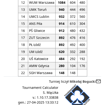
12
WUM Warszawa
1084
604
480
13
UMK Toruń
940
444
496
14
UMCS Lublin
932
372
560
15
ANS Piła
914
610
304
16
PŚ Gliwice
912
480
432
17
ZUT Szczecin
892
476
416
18
PŁ Łódź
892
492
400
19
UM Łódź
620
332
288
20
UŚ Katowice
484
292
192
21
AMW Gdynia
280
104
176
22
SGH Warszawa
148
148
mail_outline
Turniej liczył
Mikołaj Bogucki
Tournament Calculator
S. Mączka
v.:
1.10.17.33838
gen.:
27-04-2025 13:33:12