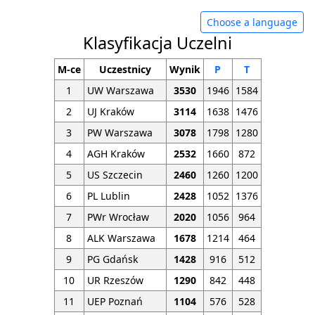
Choose a language
Klasyfikacja Uczelni
M-ce
Uczestnicy
Wynik
P
T
1
UW Warszawa
3530
1946
1584
2
UJ Kraków
3114
1638
1476
3
PW Warszawa
3078
1798
1280
4
AGH Kraków
2532
1660
872
5
US Szczecin
2460
1260
1200
6
PL Lublin
2428
1052
1376
7
PWr Wrocław
2020
1056
964
8
ALK Warszawa
1678
1214
464
9
PG Gdańsk
1428
916
512
10
UR Rzeszów
1290
842
448
11
UEP Poznań
1104
576
528