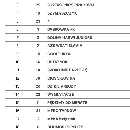
3
25
SUPERSONICS CRACOVIA
4
19
SZYMASZCZYK
5
23
4
6
1
DĄBRÓWKA FK
7
2
DOLINA NARWI JUNIORS
8
7
AZS WRATISLAVIA
9
15
COOLTURKA
10
14
USTRZYCKI
11
18
SPOKOJNIE BARTEK :)
12
30
CKIS SKAWINA
13
26
DZIKIE ARBUZY
14
22
WYMIATACZE
15
11
PĘDZIMY DO MERATE
16
21
MPEC TARNÓW
17
17
MBKB Białystok
18
6
CHUMOR POPSUTY