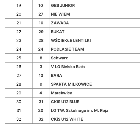
19
10
GBS JUNIOR
20
27
NIE WIEM
21
16
ZAWADA
22
29
BUKAT
23
28
WŚCIEKŁE LENTILKI
24
24
PODLASIE TEAM
25
8
Schwarz
26
3
V LO Bielsko Biała
27
13
BARA
28
9
SPARTA MIŁKOWICE
29
4
Marekwica
30
31
CKiS U12 BLUE
31
20
LO TW. Szkolnego im. M. Reja
32
32
CKiS U12 WHITE