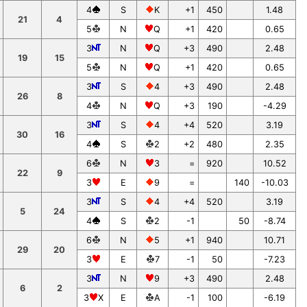
4
S
K
+1
450
1.48
21
4
5
N
Q
+1
420
0.65
3
N
Q
+3
490
2.48
19
15
5
N
Q
+1
420
0.65
3
S
4
+3
490
2.48
26
8
4
N
Q
+3
190
-4.29
3
S
4
+4
520
3.19
30
16
4
S
2
+2
480
2.35
6
N
3
=
920
10.52
22
9
3
E
9
=
140
-10.03
3
S
4
+4
520
3.19
5
24
4
S
2
-1
50
-8.74
6
N
5
+1
940
10.71
29
20
3
E
7
-1
50
-7.23
3
N
9
+3
490
2.48
6
2
3
X
E
A
-1
100
-6.19