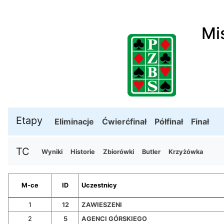
Mi
Etapy
Eliminacje
Ćwierćfinał
Półfinał
Finał
TC
Wyniki
Historie
Zbiorówki
Butler
Krzyżówka
M-ce
ID
Uczestnicy
1
12
ZAWIESZENI
2
5
AGENCI GÓRSKIEGO