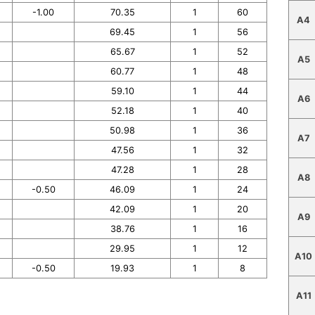
-1.00
70.35
1
60
A4
69.45
1
56
65.67
1
52
A5
60.77
1
48
59.10
1
44
A6
52.18
1
40
50.98
1
36
A7
47.56
1
32
47.28
1
28
A8
-0.50
46.09
1
24
42.09
1
20
A9
38.76
1
16
29.95
1
12
A10
-0.50
19.93
1
8
A11