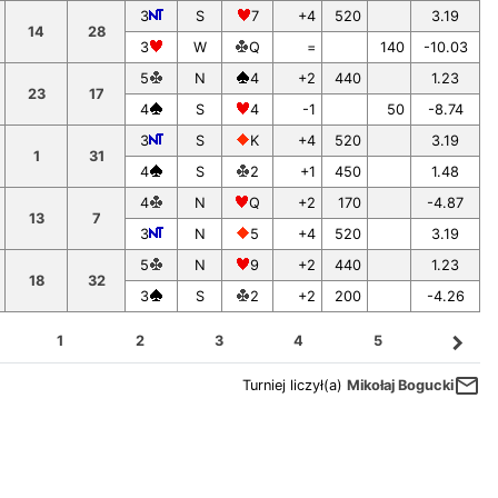
3
S
7
+4
520
3.19
14
28
3
W
Q
=
140
-10.03
5
N
4
+2
440
1.23
23
17
4
S
4
-1
50
-8.74
3
S
K
+4
520
3.19
1
31
4
S
2
+1
450
1.48
4
N
Q
+2
170
-4.87
13
7
3
N
5
+4
520
3.19
5
N
9
+2
440
1.23
18
32
3
S
2
+2
200
-4.26
navigate_next
1
2
3
4
5
mail_outline
Turniej liczył(a)
Mikołaj Bogucki