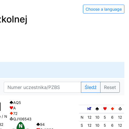
Choose a language
kolnej
Śledź
Reset
1
AQ5
A
72
 / N
N
12
10
5
6
12
QJ106543
94
32
S
12
10
5
6
12