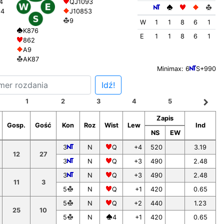
QJ1093
4
J10853
64
9
W
1
1
8
6
1
K876
E
1
1
8
6
1
862
A9
AK87
Minimax: 6
S+990
Idź!
navigate_next
1
2
3
4
5
Zapis
Gosp.
Gość
Kon
Roz
Wist
Lew
Ind
NS
EW
3
N
Q
+4
520
3.19
12
27
3
N
Q
+3
490
2.48
3
N
Q
+3
490
2.48
11
3
5
N
Q
+1
420
0.65
5
N
Q
+2
440
1.23
25
10
5
N
4
+1
420
0.65