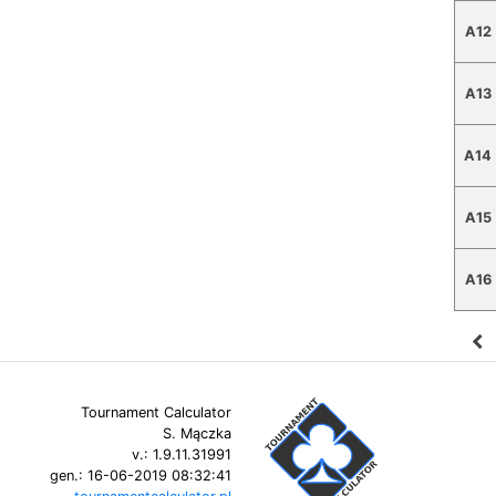
A12
A13
A14
A15
A16
navigate_before
Tournament Calculator
S. Mączka
v.:
1.9.11.31991
gen.:
16-06-2019 08:32:41