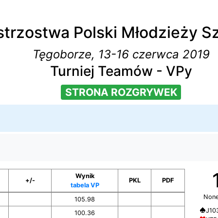
strzostwa Polski Młodzieży Sz
Tęgoborze, 13-16 czerwca 2019
Turniej Teamów - VPy
STRONA ROZGRYWEK
Wynik
+/-
PKL
PDF
tabela VP
None
105.98
J10
100.36