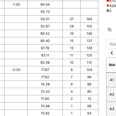
K75
-1.00
96.04
KQ
2
95.73
93.01
37
164
92.87
28
155
89.52
19
146
89.40
15
137
87.78
13
128
navigate_before
83.11
11
120
80.08
10
112
Stół
-0.50
77.87
8
104
77.62
7
96
A1
76.28
6
88
75.03
4
80
A2
71.85
2
72
70.98
1
68
A3
70.82
1
64