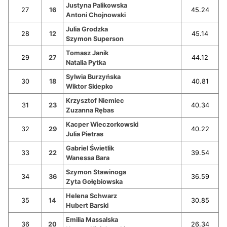
Justyna Palikowska
27
16
45.24
Antoni Chojnowski
Julia Grodzka
28
12
45.14
Szymon Superson
Tomasz Janik
29
27
44.12
Natalia Pytka
Sylwia Burzyńska
30
18
40.81
Wiktor Skiepko
Krzysztof Niemiec
31
23
40.34
Zuzanna Rębas
Kacper Wieczorkowski
32
29
40.22
Julia Pietras
Gabriel Świetlik
33
22
39.54
Wanessa Bara
Szymon Stawinoga
34
36
36.59
Zyta Gołębiowska
Helena Schwarz
35
14
30.85
Hubert Barski
Emilia Massalska
36
20
26.34