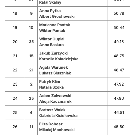
Rafał Skalny
Anna Pytka
18
9
50.78
Albert Grochowski
Marianna Pantak
19
10
50.44
Wiktor Pantak
Wiktor Cupiał
20
35
49.15
Anna Basiura
Jakub Zarzycki
21
15
48.75
Kornelia Kołodziejska
Agata Warunek
22
21
48.47
Łukasz Słuszniak
Patryk Klim
23
2
47.92
Natalia Szoka
Adam Zalwowski
24
25
47.86
Alicja Kaczmarek
Bartosz Wolak
25
4
46.51
Gabriela Kisielewska
Eliza Dobosz
26
11
45.50
Mikołaj Machowski