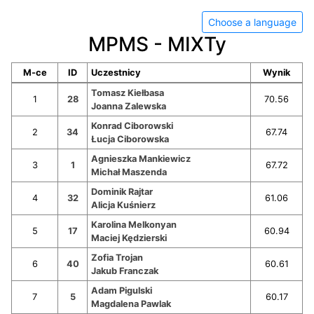
Choose a language
MPMS - MIXTy
M-ce
ID
Uczestnicy
Wynik
Tomasz Kiełbasa
1
28
70.56
Joanna Zalewska
Konrad Ciborowski
2
34
67.74
Łucja Ciborowska
Agnieszka Mankiewicz
3
1
67.72
Michał Maszenda
Dominik Rajtar
4
32
61.06
Alicja Kuśnierz
Karolina Melkonyan
5
17
60.94
Maciej Kędzierski
Zofia Trojan
6
40
60.61
Jakub Franczak
Adam Pigulski
7
5
60.17
Magdalena Pawlak