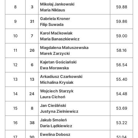
Mikołaj Jankowski
8
3
59.88
Maria Niklaus
Gabriela Kroner
9
31
59.86
Filip Suwada
Karol Maćkowiak
10
7
59.00
Maria Banaszkiewicz
Magdalena Matuszewska
11
26
58.16
Marek Zarzycki
Kajetan Gościański
12
6
56.54
Ewa Morawska
Arkadiusz Czarkowski
13
13
55.40
Michalina Krysiak
Wojciech Starzyk
14
24
54.48
Laura Cichoń
Jan Cieśliński
15
8
53.69
Justyna Zielniewicz
Jakub Smoleń
16
38
53.22
Daria Łądkiewicz
Ewelina Dobosz
17
30
51.04