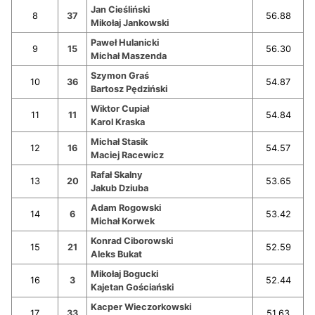
Jan Cieśliński
8
37
56.88
Mikołaj Jankowski
Paweł Hulanicki
9
15
56.30
Michał Maszenda
Szymon Graś
10
36
54.87
Bartosz Pędziński
Wiktor Cupiał
11
11
54.84
Karol Kraska
Michał Stasik
12
16
54.57
Maciej Racewicz
Rafał Skalny
13
20
53.65
Jakub Dziuba
Adam Rogowski
14
6
53.42
Michał Korwek
Konrad Ciborowski
15
21
52.59
Aleks Bukat
Mikołaj Bogucki
16
3
52.44
Kajetan Gościański
Kacper Wieczorkowski
17
33
51.63