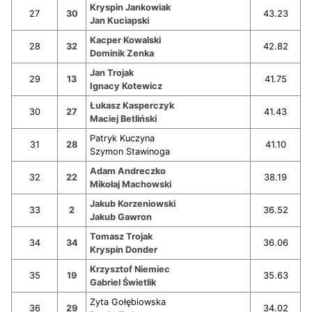
Kryspin Jankowiak
27
30
43.23
Jan Kuciapski
Kacper Kowalski
28
32
42.82
Dominik Zenka
Jan Trojak
29
13
41.75
Ignacy Kotewicz
Łukasz Kasperczyk
30
27
41.43
Maciej Betliński
Patryk Kuczyna
31
28
41.10
Szymon Stawinoga
Adam Andreczko
32
22
38.19
Mikołaj Machowski
Jakub Korzeniowski
33
2
36.52
Jakub Gawron
Tomasz Trojak
34
34
36.06
Kryspin Donder
Krzysztof Niemiec
35
19
35.63
Gabriel Świetlik
Zyta Gołębiowska
36
29
34.02