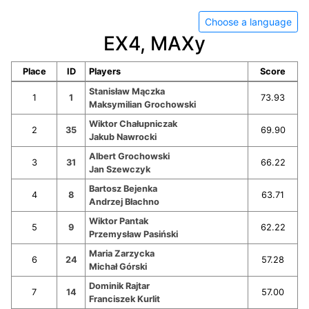
Choose a language
EX4, MAXy
Place
ID
Players
Score
Stanisław Mączka
1
1
73.93
Maksymilian Grochowski
Wiktor Chałupniczak
2
35
69.90
Jakub Nawrocki
Albert Grochowski
3
31
66.22
Jan Szewczyk
Bartosz Bejenka
4
8
63.71
Andrzej Błachno
Wiktor Pantak
5
9
62.22
Przemysław Pasiński
Maria Zarzycka
6
24
57.28
Michał Górski
Dominik Rajtar
7
14
57.00
Franciszek Kurlit