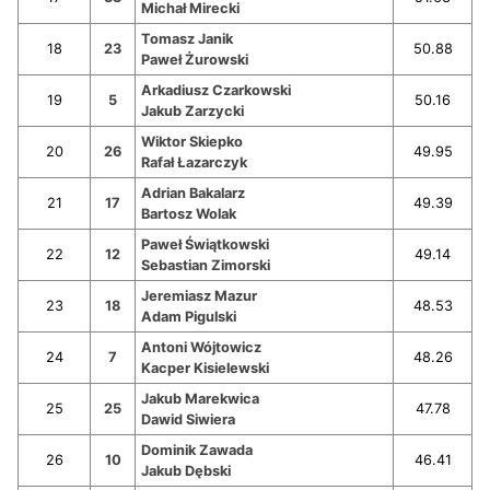
Michał Mirecki
Tomasz Janik
18
23
50.88
Paweł Żurowski
Arkadiusz Czarkowski
19
5
50.16
Jakub Zarzycki
Wiktor Skiepko
20
26
49.95
Rafał Łazarczyk
Adrian Bakalarz
21
17
49.39
Bartosz Wolak
Paweł Świątkowski
22
12
49.14
Sebastian Zimorski
Jeremiasz Mazur
23
18
48.53
Adam Pigulski
Antoni Wójtowicz
24
7
48.26
Kacper Kisielewski
Jakub Marekwica
25
25
47.78
Dawid Siwiera
Dominik Zawada
26
10
46.41
Jakub Dębski