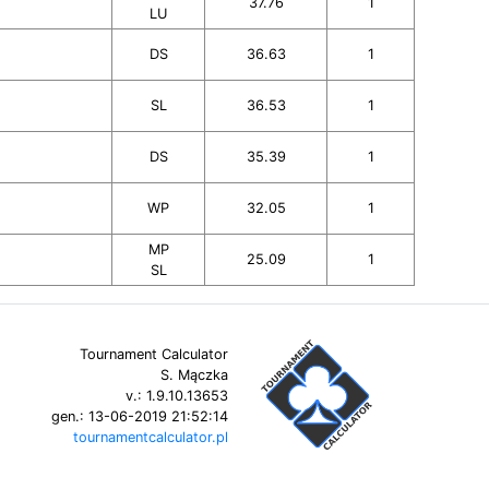
37.76
1
LU
DS
36.63
1
SL
36.53
1
DS
35.39
1
WP
32.05
1
MP
25.09
1
SL
Tournament Calculator
S. Mączka
v.:
1.9.10.13653
gen.:
13-06-2019 21:52:14
tournamentcalculator.pl