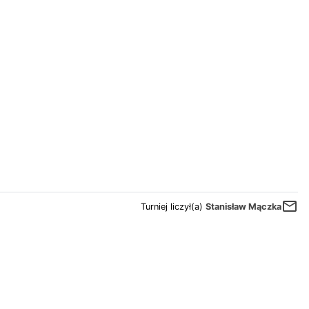
mail_outline
Turniej liczył(a)
Stanisław Mączka