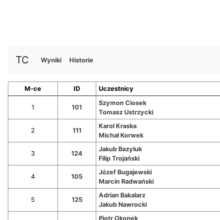
TC
Wyniki
Historie
M-ce
ID
Uczestnicy
Szymon Ciosek
1
101
Tomasz Ustrzycki
Karol Kraska
2
111
Michał Korwek
Jakub Bazyluk
3
124
Filip Trojański
Józef Bugajewski
4
105
Marcin Radwański
Adrian Bakalarz
5
125
Jakub Nawrocki
Piotr Okonek