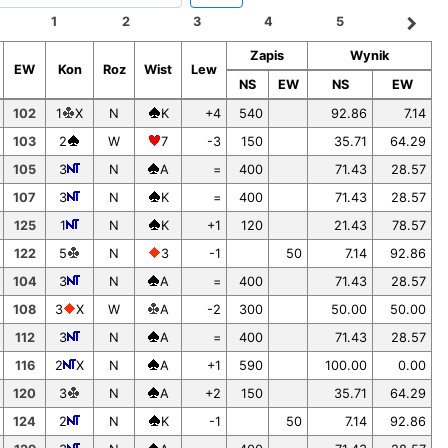
navigate_next
1
2
3
4
5
Zapis
Wynik
EW
Kon
Roz
Wist
Lew
NS
EW
NS
EW
102
1
X
N
K
+4
540
92.86
7.14
103
2
W
7
-3
150
35.71
64.29
105
3
N
A
=
400
71.43
28.57
107
3
N
K
=
400
71.43
28.57
125
1
N
K
+1
120
21.43
78.57
122
5
N
3
-1
50
7.14
92.86
104
3
N
A
=
400
71.43
28.57
108
3
X
W
A
-2
300
50.00
50.00
112
3
N
A
=
400
71.43
28.57
116
2
X
N
A
+1
590
100.00
0.00
120
3
N
A
+2
150
35.71
64.29
124
2
N
K
-1
50
7.14
92.86