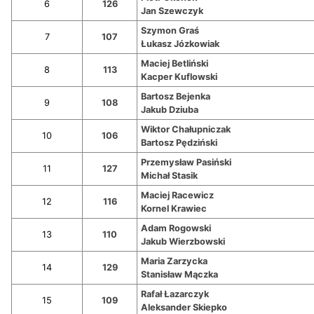
6
126
Jan Szewczyk
Szymon Graś
7
107
Łukasz Józkowiak
Maciej Betliński
8
113
Kacper Kuflowski
Bartosz Bejenka
9
108
Jakub Dziuba
Wiktor Chałupniczak
10
106
Bartosz Pędziński
Przemysław Pasiński
11
127
Michał Stasik
Maciej Racewicz
12
116
Kornel Krawiec
Adam Rogowski
13
110
Jakub Wierzbowski
Maria Zarzycka
14
129
Stanisław Mączka
Rafał Łazarczyk
15
109
Aleksander Skiepko