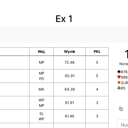
Ex 1
Woj.
Wynik
PKL
MP
72.48
5
None
876
MP
65.91
5
986
PD
QJ8
85
MA
64.39
4
WP
61.91
3
MP
SL
61.46
3
WP