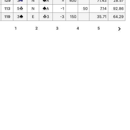
129
3
N
A
=
400
71.43
28.57
113
5
N
A
-1
50
7.14
92.86
119
3
E
3
-3
150
35.71
64.29
navigate_next
1
2
3
4
5