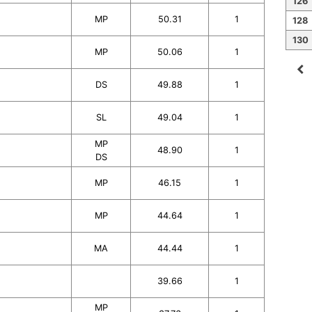
126
MP
50.31
1
128
130
MP
50.06
1
navigate_before
DS
49.88
1
SL
49.04
1
MP
48.90
1
DS
MP
46.15
1
MP
44.64
1
MA
44.44
1
39.66
1
MP