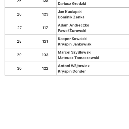
25
128
Dariusz Grodzki
Jan Kuciapski
26
123
Dominik Zenka
Adam Andreczko
27
117
Paweł Żurowski
Kacper Kowalski
28
121
Kryspin Jankowiak
Marcel Szydłowski
29
103
Mateusz Tomaszewski
Antoni Wójtowicz
30
122
Kryspin Donder