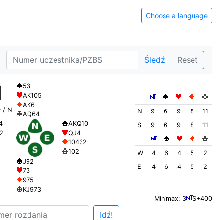
Choose a language
Śledź
Reset
1
53
AK105
AK6
 / N
N
9
6
9
8
11
AQ64
AKQ10
4
S
9
6
9
8
11
QJ4
2
10432
102
W
4
6
4
5
2
J92
E
4
6
4
5
2
73
975
KJ973
Minimax: 3
S+400
Idź!