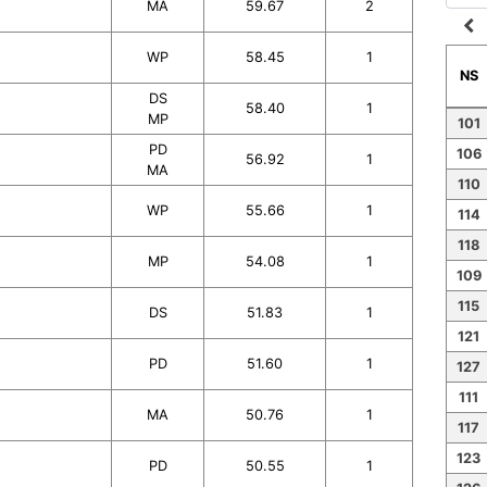
MA
59.67
2
navigate_before
WP
58.45
1
NS
DS
58.40
1
MP
101
PD
106
56.92
1
MA
110
WP
55.66
1
114
118
MP
54.08
1
109
115
DS
51.83
1
121
PD
51.60
1
127
111
MA
50.76
1
117
123
PD
50.55
1