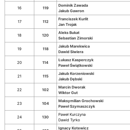
Dominik Zawada
16
119
Jakub Gawron
Franciszek Kurlit
17
112
Jan Trojak
Aleks Bukat
18
120
Sebastian Zimorski
Jakub Marekwica
19
118
Dawid Siwiera
Łukasz Kasperczyk
20
114
Paweł Świątkowski
Jakub Korzeniowski
21
115
Jakub Dębski
Marcin Dworak
22
102
Wiktor Gut
Maksymilian Grochowski
23
104
Paweł Szymaszczyk
Paweł Kurczyna
24
130
Dawid Tyrko
Ignacy Kotewicz