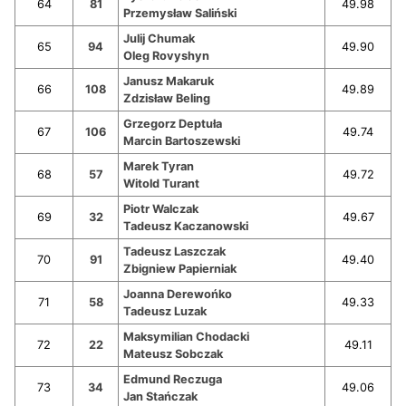
64
81
49.98
Przemysław Saliński
Julij Chumak
65
94
49.90
Oleg Rovyshyn
Janusz Makaruk
66
108
49.89
Zdzisław Beling
Grzegorz Deptuła
67
106
49.74
Marcin Bartoszewski
Marek Tyran
68
57
49.72
Witold Turant
Piotr Walczak
69
32
49.67
Tadeusz Kaczanowski
Tadeusz Laszczak
70
91
49.40
Zbigniew Papierniak
Joanna Derewońko
71
58
49.33
Tadeusz Luzak
Maksymilian Chodacki
72
22
49.11
Mateusz Sobczak
Edmund Reczuga
73
34
49.06
Jan Stańczak