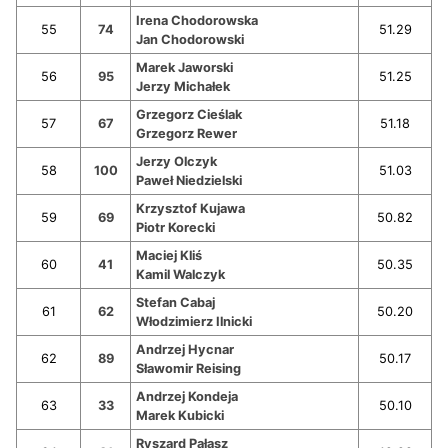
Irena Chodorowska
55
74
51.29
Jan Chodorowski
Marek Jaworski
56
95
51.25
Jerzy Michałek
Grzegorz Cieślak
57
67
51.18
Grzegorz Rewer
Jerzy Olczyk
58
100
51.03
Paweł Niedzielski
Krzysztof Kujawa
59
69
50.82
Piotr Korecki
Maciej Kliś
60
41
50.35
Kamil Walczyk
Stefan Cabaj
61
62
50.20
Włodzimierz Ilnicki
Andrzej Hycnar
62
89
50.17
Sławomir Reising
Andrzej Kondeja
63
33
50.10
Marek Kubicki
Ryszard Pałasz