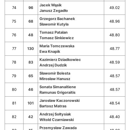
Jacek Wąsik
74
96
49.02
Janusz Zegadło
Grzegorz Bachanek
75
68
48.96
Sławomir Kutyła
Tomasz Patalan
76
48
48.80
Tomasz Sinkiewicz
Maria Tomczewska
77
130
48.77
Ewa Knapik
Kazimierz Dziadkowiec
78
83
48.59
Andrzej Dudzik
Sławomir Bolesta
79
65
48.57
Mirosław Hanusz
Sonata Simanaitiene
80
46
48.57
Ramunas Grigoraitis
Jarosław Kaczorowski
81
101
48.54
Bartosz Matras
Andrzej Sołtysiak
82
42
48.40
Witold Czarniawski
Przemysław Zawada