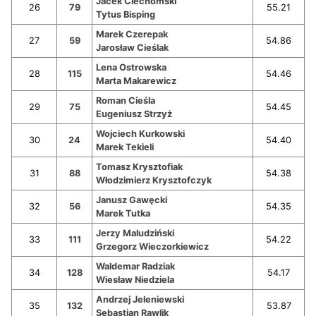
Jacek Ciechomski
26
79
55.21
Tytus Bisping
Marek Czerepak
27
59
54.86
Jarosław Cieślak
Lena Ostrowska
28
115
54.46
Marta Makarewicz
Roman Cieśla
29
75
54.45
Eugeniusz Strzyż
Wojciech Kurkowski
30
24
54.40
Marek Tekieli
Tomasz Krysztofiak
31
88
54.38
Włodzimierz Krysztofczyk
Janusz Gawęcki
32
56
54.35
Marek Tutka
Jerzy Maludziński
33
111
54.22
Grzegorz Wieczorkiewicz
Waldemar Radziak
34
128
54.17
Wiesław Niedziela
Andrzej Jeleniewski
35
132
53.87
Sebastian Rawlik