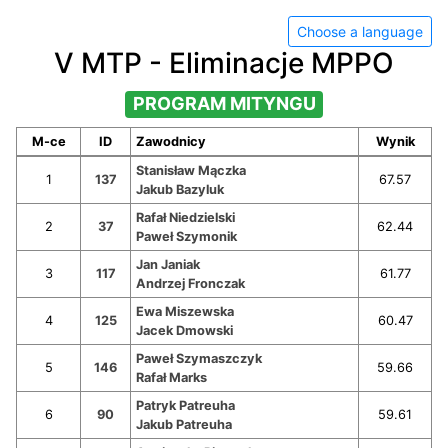
Choose a language
V MTP - Eliminacje MPPO
PROGRAM MITYNGU
M-ce
ID
Zawodnicy
Wynik
Stanisław Mączka
1
137
67.57
Jakub Bazyluk
Rafał Niedzielski
2
37
62.44
Paweł Szymonik
Jan Janiak
3
117
61.77
Andrzej Fronczak
Ewa Miszewska
4
125
60.47
Jacek Dmowski
Paweł Szymaszczyk
5
146
59.66
Rafał Marks
Patryk Patreuha
6
90
59.61
Jakub Patreuha