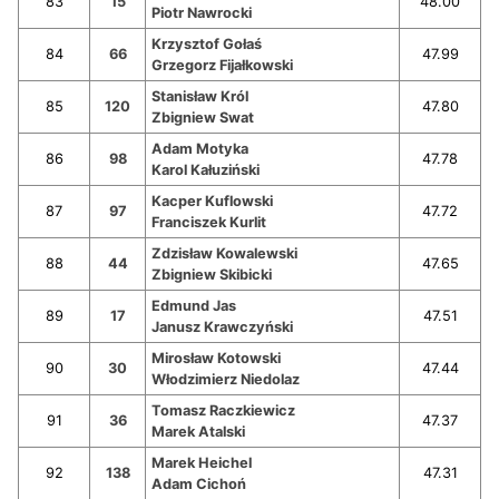
83
15
48.00
Piotr Nawrocki
Krzysztof Gołaś
84
66
47.99
Grzegorz Fijałkowski
Stanisław Król
85
120
47.80
Zbigniew Swat
Adam Motyka
86
98
47.78
Karol Kałuziński
Kacper Kuflowski
87
97
47.72
Franciszek Kurlit
Zdzisław Kowalewski
88
44
47.65
Zbigniew Skibicki
Edmund Jas
89
17
47.51
Janusz Krawczyński
Mirosław Kotowski
90
30
47.44
Włodzimierz Niedolaz
Tomasz Raczkiewicz
91
36
47.37
Marek Atalski
Marek Heichel
92
138
47.31
Adam Cichoń