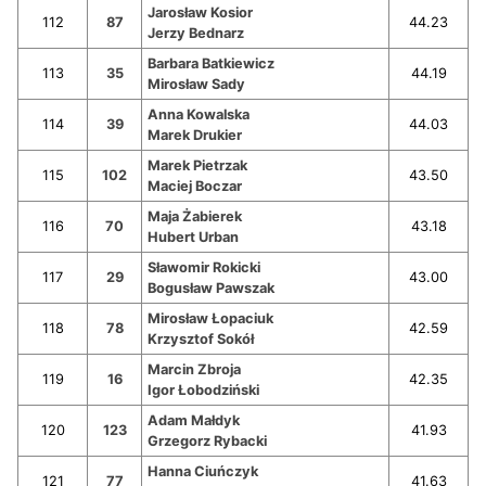
Jarosław Kosior
112
87
44.23
Jerzy Bednarz
Barbara Batkiewicz
113
35
44.19
Mirosław Sady
Anna Kowalska
114
39
44.03
Marek Drukier
Marek Pietrzak
115
102
43.50
Maciej Boczar
Maja Żabierek
116
70
43.18
Hubert Urban
Sławomir Rokicki
117
29
43.00
Bogusław Pawszak
Mirosław Łopaciuk
118
78
42.59
Krzysztof Sokół
Marcin Zbroja
119
16
42.35
Igor Łobodziński
Adam Małdyk
120
123
41.93
Grzegorz Rybacki
Hanna Ciuńczyk
121
77
41.63