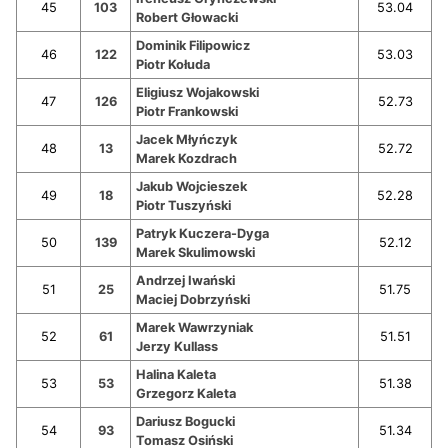
45
103
53.04
Robert Głowacki
Dominik Filipowicz
46
122
53.03
Piotr Kołuda
Eligiusz Wojakowski
47
126
52.73
Piotr Frankowski
Jacek Młyńczyk
48
13
52.72
Marek Kozdrach
Jakub Wojcieszek
49
18
52.28
Piotr Tuszyński
Patryk Kuczera-Dyga
50
139
52.12
Marek Skulimowski
Andrzej Iwański
51
25
51.75
Maciej Dobrzyński
Marek Wawrzyniak
52
61
51.51
Jerzy Kullass
Halina Kaleta
53
53
51.38
Grzegorz Kaleta
Dariusz Bogucki
54
93
51.34
Tomasz Osiński