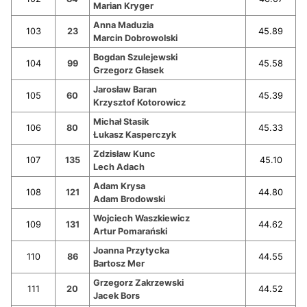
Marian Kryger
Anna Maduzia
103
23
45.89
Marcin Dobrowolski
Bogdan Szulejewski
104
99
45.58
Grzegorz Głasek
Jarosław Baran
105
60
45.39
Krzysztof Kotorowicz
Michał Stasik
106
80
45.33
Łukasz Kasperczyk
Zdzisław Kunc
107
135
45.10
Lech Adach
Adam Krysa
108
121
44.80
Adam Brodowski
Wojciech Waszkiewicz
109
131
44.62
Artur Pomarański
Joanna Przytycka
110
86
44.55
Bartosz Mer
Grzegorz Zakrzewski
111
20
44.52
Jacek Bors