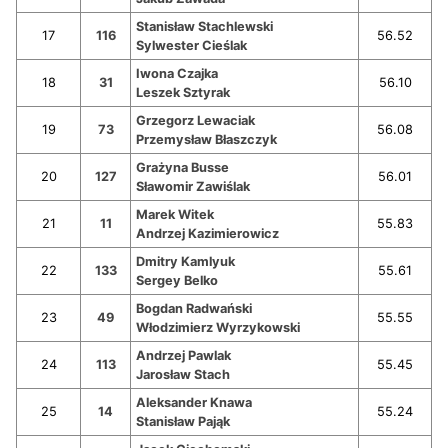
Stanisław Stachlewski
17
116
56.52
Sylwester Cieślak
Iwona Czajka
18
31
56.10
Leszek Sztyrak
Grzegorz Lewaciak
19
73
56.08
Przemysław Błaszczyk
Grażyna Busse
20
127
56.01
Sławomir Zawiślak
Marek Witek
21
11
55.83
Andrzej Kazimierowicz
Dmitry Kamlyuk
22
133
55.61
Sergey Belko
Bogdan Radwański
23
49
55.55
Włodzimierz Wyrzykowski
Andrzej Pawlak
24
113
55.45
Jarosław Stach
Aleksander Knawa
25
14
55.24
Stanisław Pająk