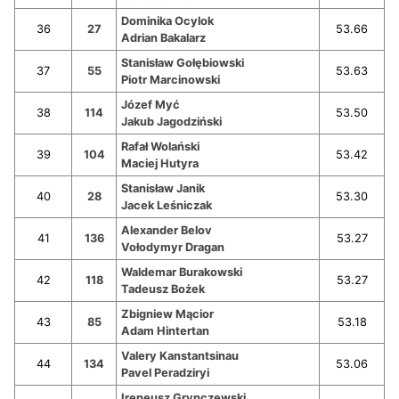
Dominika Ocylok
36
27
53.66
Adrian Bakalarz
Stanisław Gołębiowski
37
55
53.63
Piotr Marcinowski
Józef Myć
38
114
53.50
Jakub Jagodziński
Rafał Wolański
39
104
53.42
Maciej Hutyra
Stanisław Janik
40
28
53.30
Jacek Leśniczak
Alexander Belov
41
136
53.27
Vołodymyr Dragan
Waldemar Burakowski
42
118
53.27
Tadeusz Bożek
Zbigniew Mącior
43
85
53.18
Adam Hintertan
Valery Kanstantsinau
44
134
53.06
Pavel Peradziryi
Ireneusz Grynczewski