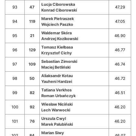
Łucja Ciborowska
93
47
47.29
Konrad Ciborowski
Marek Pietraszek
94
119
47.05
Wojciech Paszko
Waldemar Skóra
95
21
46.90
Andrzej Kozikowski
Tomasz Kiełbasa
96
129
46.77
Krzysztof Cichy
Sebastian Zimorski
97
109
46.74
Maciej Betliński
Aliaksandr Kotau
98
50
46.72
Yauheni Hardzei
Tatiana Verkhos
99
82
46.51
Roman Urbańczyk
Wiesław Niciński
100
92
46.20
Lech Warwocki
Urszula Cwyl
101
76
46.20
Marek Palubiński
Marian Siwy
102
84
46.07