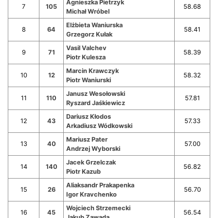
Agnieszka Pietrzyk
7
105
58.68
Michał Wróbel
Elżbieta Waniurska
8
64
58.41
Grzegorz Kułak
Vasil Valchev
9
71
58.39
Piotr Kulesza
Marcin Krawczyk
10
12
58.32
Piotr Waniurski
Janusz Wesołowski
11
110
57.81
Ryszard Jaśkiewicz
Dariusz Kłodos
12
43
57.33
Arkadiusz Wódkowski
Mariusz Pater
13
40
57.00
Andrzej Wyborski
Jacek Grzelczak
14
140
56.82
Piotr Kazub
Aliaksandr Prakapenka
15
26
56.70
Igor Kravchenko
Wojciech Strzemecki
16
45
56.54
Jakub Zawada