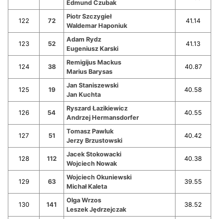
Edmund Czubak
Piotr Szczygieł
122
72
41.14
Waldemar Haponiuk
Adam Rydz
123
52
41.13
Eugeniusz Karski
Remigijus Mackus
124
38
40.87
Marius Barysas
Jan Staniszewski
125
19
40.58
Jan Kuchta
Ryszard Łazikiewicz
126
54
40.55
Andrzej Hermansdorfer
Tomasz Pawluk
127
51
40.42
Jerzy Brzustowski
Jacek Stokowacki
128
112
40.38
Wojciech Nowak
Wojciech Okuniewski
129
63
39.55
Michał Kaleta
Olga Wrzos
130
141
38.52
Leszek Jędrzejczak