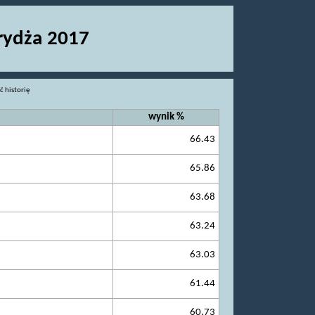
Brydża 2017
ć historię
wynik %
66.43
65.86
63.68
63.24
63.03
61.44
60.73