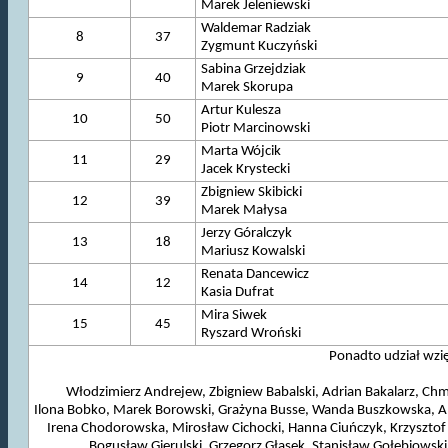
Marek Jeleniewski
Waldemar Radziak
8
37
Zygmunt Kuczyński
Sabina Grzejdziak
9
40
Marek Skorupa
Artur Kulesza
10
50
Piotr Marcinowski
Marta Wójcik
11
29
Jacek Krystecki
Zbigniew Skibicki
12
39
Marek Małysa
Jerzy Góralczyk
13
18
Mariusz Kowalski
Renata Dancewicz
14
12
Kasia Dufrat
Mira Siwek
15
45
Ryszard Wroński
Ponadto udział wzięl
Włodzimierz Andrejew, Zbigniew Babalski, Adrian Bakalarz, Chmu
Ilona Bobko, Marek Borowski, Grażyna Busse, Wanda Buszkowska, An
Irena Chodorowska, Mirosław Cichocki, Hanna Ciuńczyk, Krzysztof 
Bogusław Gierulski, Grzegorz Głasek, Stanisław Gołebiowski