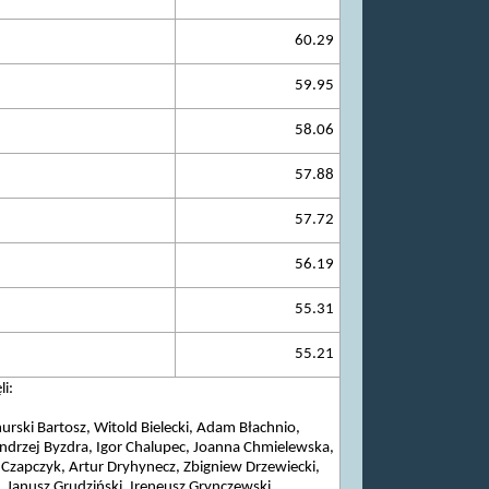
60.29
59.95
58.06
57.88
57.72
56.19
55.31
55.21
i:
rski Bartosz, Witold Bielecki, Adam Błachnio,
drzej Byzdra, Igor Chalupec, Joanna Chmielewska,
Czapczyk, Artur Dryhynecz, Zbigniew Drzewiecki,
, Janusz Grudziński, Ireneusz Grynczewski,