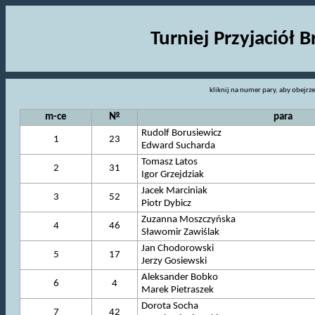
Turniej Przyjaciół 
kliknij na numer pary, aby obejrze
m-ce
№
para
Rudolf Borusiewicz
1
23
Edward Sucharda
Tomasz Latos
2
31
Igor Grzejdziak
Jacek Marciniak
3
52
Piotr Dybicz
Zuzanna Moszczyńska
4
46
Sławomir Zawiślak
Jan Chodorowski
5
17
Jerzy Gosiewski
Aleksander Bobko
6
4
Marek Pietraszek
Dorota Socha
7
42