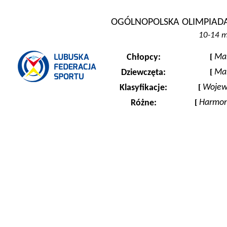
OGÓLNOPOLSKA OLIMPIAD
10-14 m
[
Ma
Chłopcy:
[
Ma
Dziewczęta:
[
Wojew
Klasyfikacje:
[
Harmo
Różne: