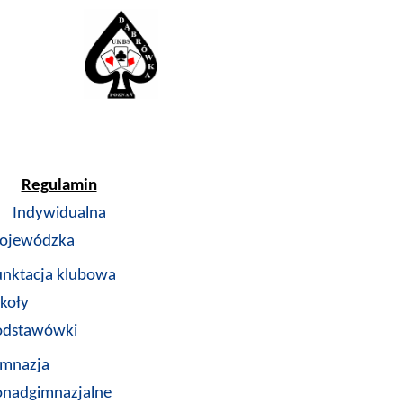
Regulamin
Indywidualna
ojewódzka
unktacja klubowa
koły
odstawówki
imnazja
onadgimnazjalne