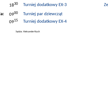
30
Turniej dodatkowy EX-3
Ze
18
00
a:
Turniej par dziewcząt
09
15
Turniej dodatkowy EX-4
09
Sędzia:
Aleksander Krych