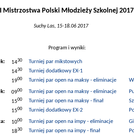
I Mistrzostwa Polski Młodzieży Szkolnej 2017
Suchy Las, 15-18.06 2017
Program i wyniki:
30
k:
Turniej par mikstowych
14
30
Turniej dodatkowy EX-1
14
00
Turniej par open na maksy - eliminacje
W
19
00
ek:
Turniej par open na maksy - eliminacje
P
09
00
Turniej par open na maksy - finał
Sz
15
00
Turniej dodatkowy EX-2
P
15
00
a:
Turniej par open na impy - eliminacje
G
10
30
Turniej par open na impy - finał
P
18