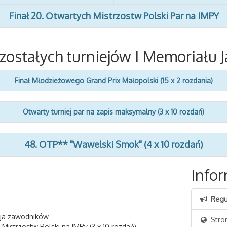
Finał 20. Otwartych Mistrzostw Polski Par na IMPY
zostałych turniejów I Memoriału J
Finał Młodzieżowego Grand Prix Małopolski (15 x 2 rozdania)
Otwarty turniej par na zapis maksymalny (3 x 10 rozdań)
48. OTP** "Wawelski Smok" (4 x 10 rozdań)
Infor
Regu
cja zawodników
Stro
e Mistrzostw Polski na IMPy (3 x 10 rozdań)