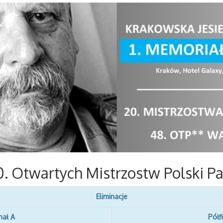
. Otwartych Mistrzostw Polski P
Eliminacje
nał A
Półf