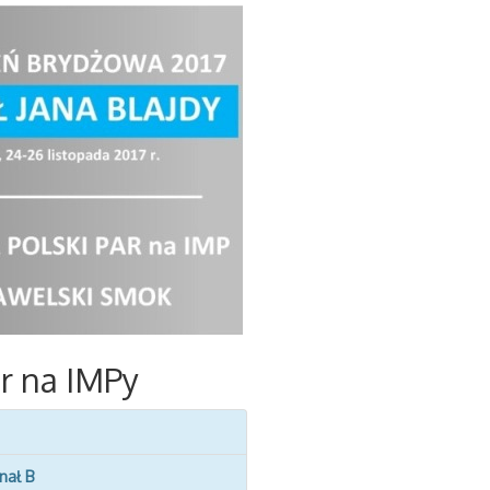
ar na IMPy
inał B