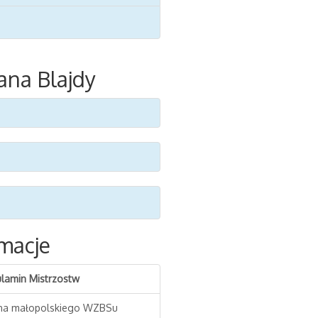
ana Blajdy
macje
lamin Mistrzostw
na małopolskiego WZBSu