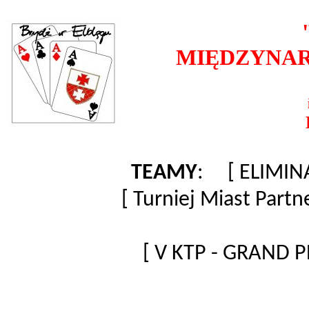
MIĘDZYNA
TEAMY
: [
ELIMIN
[
Turniej Miast Partn
[
V KTP - GRAND P