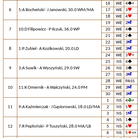
16
WE
4
×
6
5:A Bocheński - J Janowski, 30.0 WM/MA
17
WE
3
18
WE
4
19
WE
2
7
10:D Filipowicz - P Ilczuk, 36.0 WP
20
WE
4
21
WE
2
22
WE
3
8
1:P Zubiel - A Kozikowski, 20.0 LD
23
WE
3
24
WE
3
×
25
NS
4
9
3:A Suwik - A Wyszyński, 29.0 SW
26
NS
3
27
NS
3
28
WE
PASS
10
11:K Omernik - A Walczyński, 24.0 PM
29
WE
3
30
WE
3
1
NS
4
×
11
9:A Kaźmierczak - J Gąsiorowski, 18.0 LD/MA
2
NS
5
3
NS
1
4
NS
1
12
7:R Pepłoński - P Tuszyński, 28.0 MA/LB
5
NS
4
6
NS
5
××