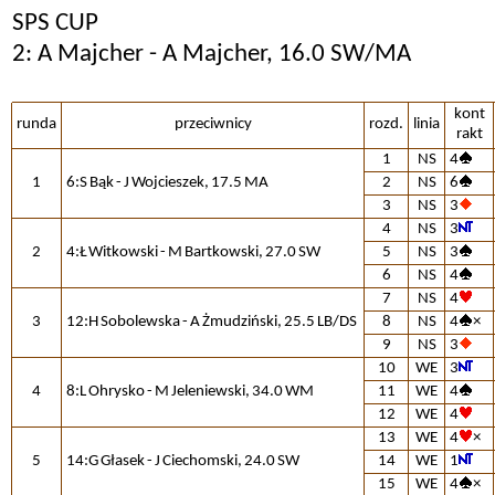
SPS CUP
2: A Majcher - A Majcher, 16.0 SW/MA
kont
runda
przeciwnicy
rozd.
linia
rakt
1
NS
4
1
6:S Bąk - J Wojcieszek, 17.5 MA
2
NS
6
3
NS
3
4
NS
3
2
4:Ł Witkowski - M Bartkowski, 27.0 SW
5
NS
3
6
NS
4
7
NS
4
3
12:H Sobolewska - A Żmudziński, 25.5 LB/DS
8
NS
4
×
9
NS
3
10
WE
3
4
8:L Ohrysko - M Jeleniewski, 34.0 WM
11
WE
4
12
WE
4
13
WE
4
×
5
14:G Głasek - J Ciechomski, 24.0 SW
14
WE
1
15
WE
4
×