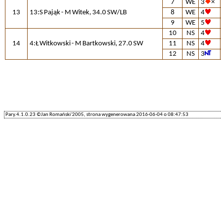
7
WE
3
×
13
13:S Pająk - M Witek, 34.0 SW/LB
8
WE
4
9
WE
5
10
NS
4
14
4:Ł Witkowski - M Bartkowski, 27.0 SW
11
NS
4
12
NS
3
Pary.4.1.0.23 ©Jan Romański'2005, strona wygenerowana 2016-06-04 o 08:47:53