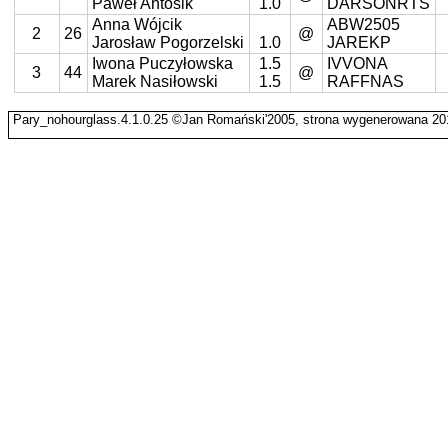
Paweł Antosik
1.0
DARSONRTS
Anna Wójcik
ABW2505
2
26
@
Jarosław Pogorzelski
1.0
JAREKP
Iwona Puczyłowska
1.5
IVVONA
3
44
@
Marek Nasiłowski
1.5
RAFFNAS
Pary_nohourglass.4.1.0.25 ©Jan Romański'2005, strona wygenerowana 201