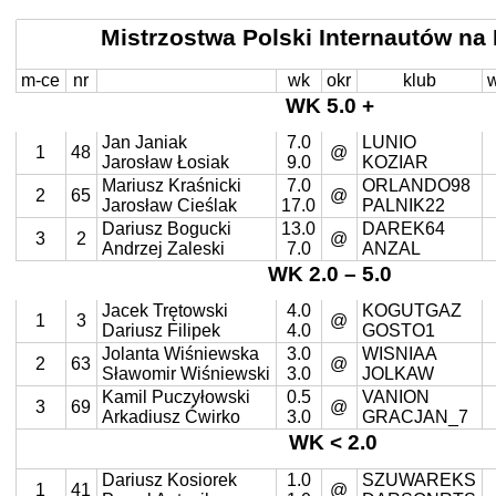
Mistrzostwa Polski Internautów na
m-ce
nr
wk
okr
klub
WK 5.0 +
Jan Janiak
7.0
LUNIO
1
48
@
Jarosław Łosiak
9.0
KOZIAR
Mariusz Kraśnicki
7.0
ORLANDO98
2
65
@
Jarosław Cieślak
17.0
PALNIK22
Dariusz Bogucki
13.0
DAREK64
3
2
@
Andrzej Zaleski
7.0
ANZAL
WK 2.0 – 5.0
Jacek
Trętowski
4.0
KOGUTGAZ
1
3
@
Dariusz Filipek
4.0
GOSTO1
Jolanta Wiśniewska
3.0
WISNIAA
2
63
@
Sławomir Wiśniewski
3.0
JOLKAW
Kamil Puczyłowski
0.5
VANION
3
69
@
Arkadiusz Ćwirko
3.0
GRACJAN_7
WK < 2.0
Dariusz Kosiorek
1.0
SZUWAREKS
1
41
@