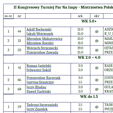
II Kongresowy Turniej Par Na Impy - Mistrzostwa Pols
m-ce
nr
wk
okr
WK 5.0+
Adolf Bocheński
12.0
ADZI
1
44
@
Jakub Wojcieszek
15.0
K_U_
Mirosław Makatrewicz
13.0
MAK
2
13
@
Mirosław Roesler
11.0
MIRE
Wojciech Strzemecki
19.0
OJTA
3
33
@
Przemysław Zawada
15.0
PRZ
WK 2.0 – 4.0
Roman Jagielski
3.0
KAJR
1
41
@
Sylwester Sokół
3.0
ORZE
Przemysław Kacprzak
3.0
JUST
2
66
@
Justyna Graniczny
1.5
PRZ
Jerzy Bludau
3.0
GUL
3
68
@
Paweł Turlejski
3.0
KRAT
WK do 1.5
Tadeusz Szczepański
1.5
TADE
1
59
@
Jerzy Znajdek
1.5
PSUJ