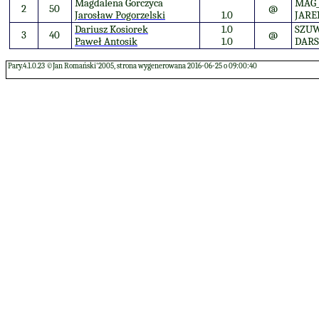
Magdalena Gorczyca
MAG
2
50
@
Jarosław Pogorzelski
1.0
JARE
Dariusz Kosiorek
1.0
SZU
3
40
@
Paweł Antosik
1.0
DARS
Pary.4.1.0.23 ©Jan Romański'2005, strona wygenerowana 2016-06-25 o 09:00:40