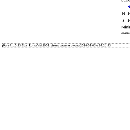
Liczb
N
1
S
1
Mini
Analiz
Pary.4.1.0.23 ©Jan Romański'2005, strona wygenerowana 2016-05-03 o 14:26:53