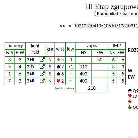
III Etap zgrupow
[ Komunikat z harm
<<
<
102
103
104
105
106
107
108
109
11
numery
zapis
IMP
kont
gra
wist
lew
ROZ
rakt
N-S
E-W
NS
EW
NS
EW
8
2
3
N
5
-1
50
-6
6
5
4
2
S
7
+1
110
-3
3
W
1
6
3
S
6
=
400
5
-5
EW
7
3
3
N
2
=
400
5
-5
210
średnia rozdania:
Q 9
J 9
Q 8