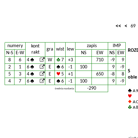
<<
<
69
numery
zapis
IMP
kont
gra
wist
lew
ROZ
rakt
N-S
E-W
NS
EW
NS
EW
8
6
4
W
7
+3
710
-9
9
2
1
6
E
6
-1
100
9
-9
S
5
3
4
E
5
+1
650
-8
8
obie
4
7
6
E
6
-1
100
9
-9
-290
średnia rozdania:
A 9
A Q
A 8