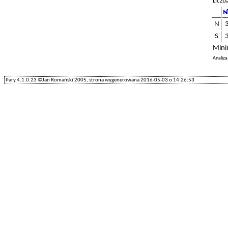
Liczb
N
S
Mini
Analiz
Pary.4.1.0.23 ©Jan Romański'2005, strona wygenerowana 2016-05-03 o 14:26:53