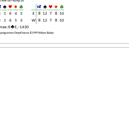
a lew do wzięcia:
3
1
6
4
3
E
8
12
7
8
10
3
1
6
5
3
W
8
12
7
8
10
max: 6
E, -1430
a programem DeepFinesse ©1999 Wiliam Bailey