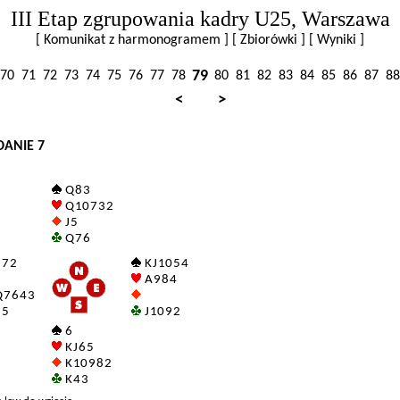
III Etap zgrupowania kadry U25, Warszawa
[ Komunikat z harmonogramem ]
[ Zbiorówki ]
[ Wyniki ]
79
70
71
72
73
74
75
76
77
78
80
81
82
83
84
85
86
87
88
<
>
DANIE 7
Q 8 3
Q 10 7 3 2
J 5
Q 7 6
 7 2
K J 10 5 4
A 9 8 4
 7 6 4 3
 5
J 10 9 2
6
K J 6 5
K 10 9 8 2
K 4 3