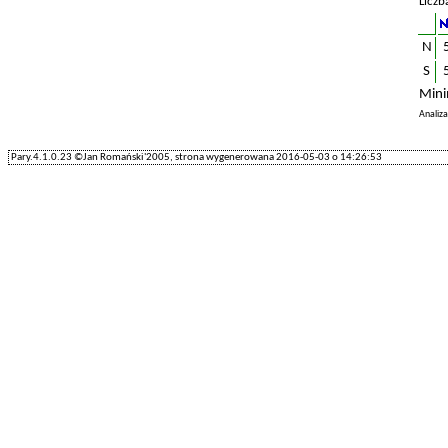
Liczb
N
S
Mini
Analiz
Pary.4.1.0.23 ©Jan Romański'2005, strona wygenerowana 2016-05-03 o 14:26:53