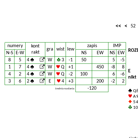
<<
<
52
numery
zapis
IMP
kont
gra
wist
lew
ROZ
rakt
N-S
E-W
NS
EW
NS
EW
8
5
4
W
3
-1
50
5
-5
1
7
4
W
Q
+1
450
-8
8
E
4
2
4
W
Q
-2
100
6
-6
nikt
3
6
2
E
4
+3
200
-2
2
-120
średnia rozdania:
Q 8
A 9
5 
10