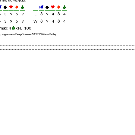
a lew do wzięcia:
5
3
9
5
9
E
8
9
4
8
4
5
3
9
5
9
W
8
9
4
8
4
max: 4
x N, -100
a programem DeepFinesse ©1999 Wiliam Bailey