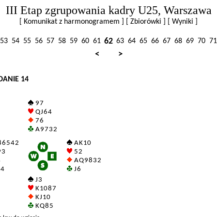
III Etap zgrupowania kadry U25, Warszawa
[ Komunikat z harmonogramem ]
[ Zbiorówki ]
[ Wyniki ]
62
53
54
55
56
57
58
59
60
61
63
64
65
66
67
68
69
70
71
<
>
DANIE 14
9 7
Q J 6 4
7 6
A 9 7 3 2
 6 5 4 2
A K 10
 3
5 2
4
A Q 9 8 3 2
 4
J 6
J 3
K 10 8 7
K J 10
K Q 8 5