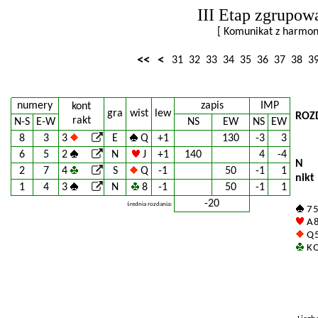
III Etap zgrupow
[ Komunikat z harm
<<
<
31
32
33
34
35
36
37
38
3
numery
zapis
IMP
kont
gra
wist
lew
ROZ
rakt
N-S
E-W
NS
EW
NS
EW
8
3
3
E
Q
+1
130
-3
3
6
5
2
N
J
+1
140
4
-4
N
2
7
4
S
Q
-1
50
-1
1
nikt
1
4
3
N
8
-1
50
-1
1
-20
średnia rozdania:
7 
A 8
Q 5
K Q