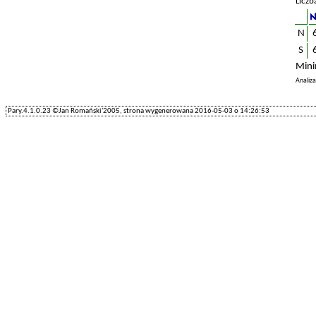
Liczb
N
S
Mini
Analiz
Pary.4.1.0.23 ©Jan Romański'2005, strona wygenerowana 2016-05-03 o 14:26:53