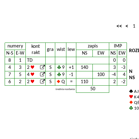
<<
<
1
numery
zapis
IMP
kont
gra
wist
lew
ROZ
rakt
N-S
E-W
NS
EW
NS
EW
8
1
TD
0
0
4
3
2
S
9
+1
140
3
-3
N
7
5
4
S
9
-1
100
-4
4
NS
6
2
2
S
Q
=
110
2
-2
50
średnia rozdania:
A J
K 4
Q 
10 