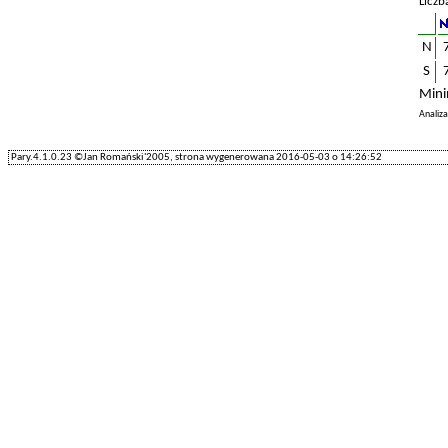
Liczb
N
S
Mini
Analiz
Pary.4.1.0.23 ©Jan Romański'2005, strona wygenerowana 2016-05-03 o 14:26:52