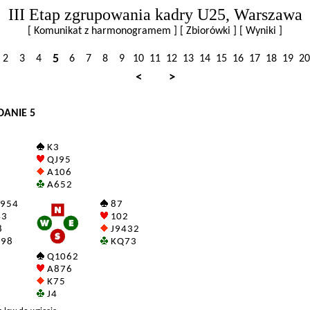
III Etap zgrupowania kadry U25, Warszawa
[ Komunikat z harmonogramem ]
[ Zbiorówki ]
[ Wyniki ]
5
2
3
4
6
7
8
9
10
11
12
13
14
15
16
17
18
19
20
<
>
DANIE 5
K 3
Q J 9 5
A 10 6
A 6 5 2
 9 5 4
8 7
 3
10 2
8
J 9 4 3 2
9 8
K Q 7 3
Q 10 6 2
A 8 7 6
K 7 5
J 4