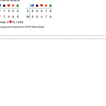
a lew do wzięcia:
7
7
9
6
6
E
6
6
4
7
6
7
7
9
6
6
W
6
6
4
7
6
max: 2
N, +140
a programem DeepFinesse ©1999 Wiliam Bailey