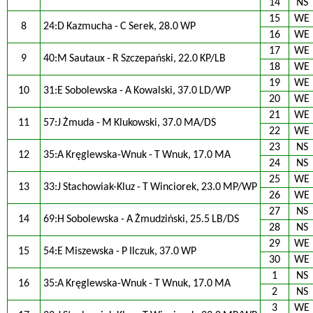
14
NS
15
WE
8
24:D Kazmucha - C Serek, 28.0 WP
16
WE
17
WE
9
40:M Sautaux - R Szczepański, 22.0 KP/LB
18
WE
19
WE
10
31:E Sobolewska - A Kowalski, 37.0 LD/WP
20
WE
21
WE
11
57:J Żmuda - M Klukowski, 37.0 MA/DS
22
WE
23
NS
12
35:A Kręglewska-Wnuk - T Wnuk, 17.0 MA
24
NS
25
WE
13
33:J Stachowiak-Kluz - T Winciorek, 23.0 MP/WP
26
WE
27
NS
14
69:H Sobolewska - A Żmudziński, 25.5 LB/DS
28
NS
29
WE
15
54:E Miszewska - P Ilczuk, 37.0 WP
30
WE
1
NS
16
35:A Kręglewska-Wnuk - T Wnuk, 17.0 MA
2
NS
3
WE