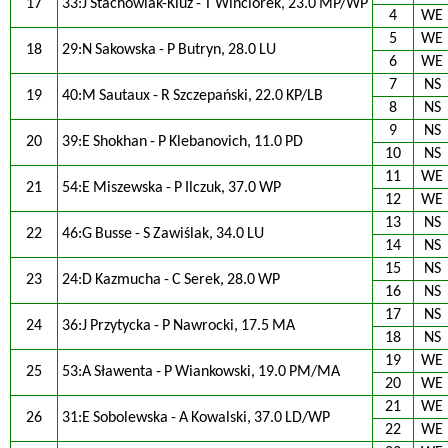
17
33:J Stachowiak-Kluz - T Winciorek, 23.0 MP/WP
4
WE
5
WE
18
29:N Sakowska - P Butryn, 28.0 LU
6
WE
7
NS
19
40:M Sautaux - R Szczepański, 22.0 KP/LB
8
NS
9
NS
20
39:E Shokhan - P Klebanovich, 11.0 PD
10
NS
11
WE
21
54:E Miszewska - P Ilczuk, 37.0 WP
12
WE
13
NS
22
46:G Busse - S Zawiślak, 34.0 LU
14
NS
15
NS
23
24:D Kazmucha - C Serek, 28.0 WP
16
NS
17
NS
24
36:J Przytycka - P Nawrocki, 17.5 MA
18
NS
19
WE
25
53:A Sławenta - P Wiankowski, 19.0 PM/MA
20
WE
21
WE
26
31:E Sobolewska - A Kowalski, 37.0 LD/WP
22
WE