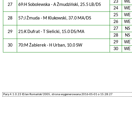
23
WE
27
69:H Sobolewska - A Żmudziński, 25.5 LB/DS
24
WE
25
WE
28
57:J Żmuda - M Klukowski, 37.0 MA/DS
26
WE
27
NS
29
21:K Dufrat - T Sielicki, 15.0 DS/MA
28
NS
29
WE
30
70:M Żabierek - H Urban, 10.0 SW
30
WE
Pary.4.1.0.23 ©Jan Romański'2005, strona wygenerowana 2016-05-01 o 15:28:27