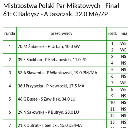
Mistrzostwa Polski Par Mikstowych - Finał
61: C Bałdysz - A Jaszczak, 32.0 MA/ZP
runda
przeciwnicy
rozd.
linia
1
WE
1
70:M Żabierek - H Urban, 10.0 SW
2
WE
3
NS
2
39:E Shokhan - P Klebanovich, 11.0 PD
4
NS
5
NS
3
53:A Sławenta - P Wiankowski, 19.0 PM/MA
6
NS
7
WE
4
36:J Przytycka - P Nawrocki, 17.5 MA
8
WE
9
NS
5
46:G Busse - S Zawiślak, 34.0 LU
10
NS
11
NS
6
29:N Sakowska - P Butryn, 28.0 LU
12
NS
13
NS
7
21:K Dufrat - T Sielicki, 15.0 DS/MA