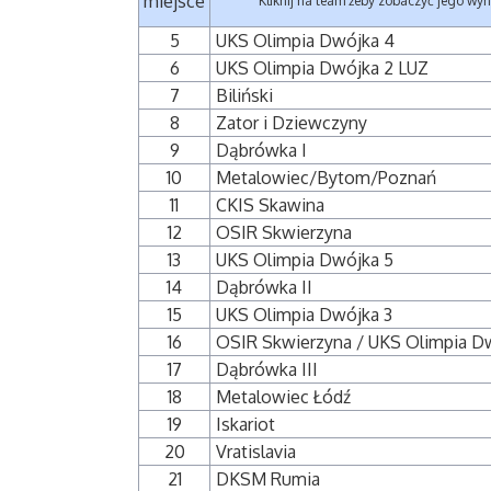
miejsce
Kliknij na team żeby zobaczyć jego wyn
5
UKS Olimpia Dwójka 4
6
UKS Olimpia Dwójka 2 LUZ
7
Biliński
8
Zator i Dziewczyny
9
Dąbrówka I
10
Metalowiec/Bytom/Poznań
11
CKIS Skawina
12
OSIR Skwierzyna
13
UKS Olimpia Dwójka 5
14
Dąbrówka II
15
UKS Olimpia Dwójka 3
16
OSIR Skwierzyna / UKS Olimpia 
17
Dąbrówka III
18
Metalowiec Łódź
19
Iskariot
20
Vratislavia
21
DKSM Rumia