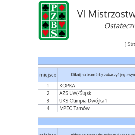
VI Mistrzost
Ostatecz
[ St
miejsce
Kliknij na team żeby zobaczyć jego wyn
1
KOPKA
2
AZS UW/Śląsk
3
UKS Olimpia Dwójka 1
4
MPEC Tarnów