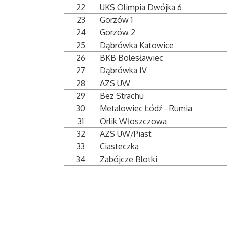
22
UKS Olimpia Dwójka 6
23
Gorzów 1
24
Gorzów 2
25
Dąbrówka Katowice
26
BKB Bolesławiec
27
Dąbrówka IV
28
AZS UW
29
Bez Strachu
30
Metalowiec Łódź - Rumia
31
Orlik Włoszczowa
32
AZS UW/Piast
33
Ciasteczka
34
Zabójcze Blotki