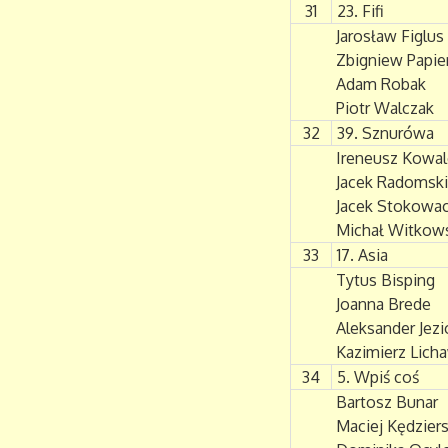
31
23. Fifi
Jarosław Figlus
Zbigniew Papie
Adam Robak
Piotr Walczak
32
39. Sznurówa
Ireneusz Kowal
Jacek Radomski
Jacek Stokowac
Michał Witkow
33
17. Asia
Tytus Bisping
Joanna Brede
Aleksander Jezi
Kazimierz Lich
34
5. Wpiś coś
Bartosz Bunar
Maciej Kędziers