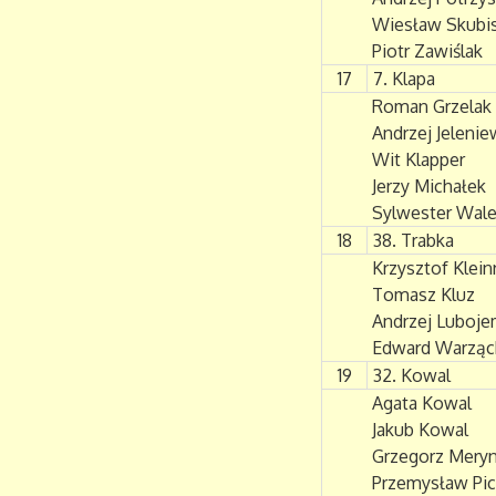
Wiesław Skubi
Piotr Zawiślak
17
7. Klapa
Roman Grzelak
Andrzej Jelenie
Wit Klapper
Jerzy Michałek
Sylwester Wal
18
38. Trabka
Krzysztof Klein
Tomasz Kluz
Andrzej Luboje
Edward Warząc
19
32. Kowal
Agata Kowal
Jakub Kowal
Grzegorz Mery
Przemysław Pic