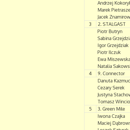
Andrzej Kokory
Marek Pietrasz
Jacek Znamirow
3
2. STALGAST
Piotr Butryn
Sabina Grzejdzi
Igor Grzejdziak
Piotr Ilczuk
Ewa Miszewsk
Natalia Sakows
4
9. Connector
Danuta Kazmu
Cezary Serek
Justyna Stacho
Tomasz Wincio
5
3. Green Mile
Iwona Czajka
Maciej Dąbrow