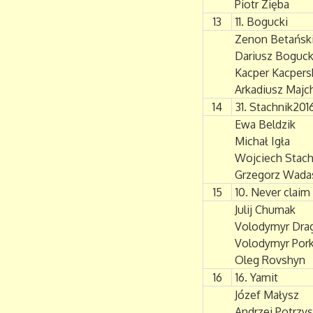
Piotr Zięba
13
11. Bogucki
Zenon Betańsk
Dariusz Boguck
Kacper Kacpers
Arkadiusz Majc
14
31. Stachnik201
Ewa Beldzik
Michał Igła
Wojciech Stach
Grzegorz Wada
15
10. Never claim
Julij Chumak
Volodymyr Dra
Volodymyr Por
Oleg Rovshyn
16
16. Yamit
Józef Małysz
Andrzej Potrzy