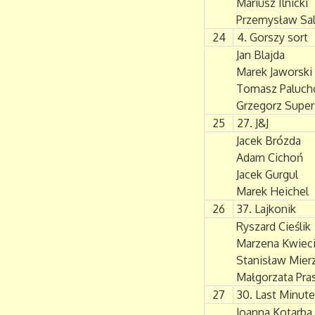
Mariusz Ilnicki
Przemysław Sal
24
4. Gorszy sort
Jan Blajda
Marek Jaworski
Tomasz Paluch
Grzegorz Supe
25
27. J&J
Jacek Brózda
Adam Cichoń
Jacek Gurgul
Marek Heichel
26
37. Lajkonik
Ryszard Cieślik
Marzena Kwieci
Stanisław Mier
Małgorzata Pra
27
30. Last Minut
Joanna Kotarba