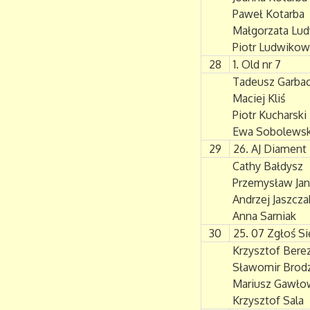
Paweł Kotarba
Małgorzata Lu
Piotr Ludwikow
28
1. Old nr 7
Tadeusz Garbac
Maciej Kliś
Piotr Kucharski
Ewa Sobolews
29
26. AJ Diament
Cathy Bałdysz
Przemysław Jan
Andrzej Jaszcza
Anna Sarniak
30
25. 07 Zgłoś S
Krzysztof Bere
Sławomir Brodz
Mariusz Gawło
Krzysztof Sala