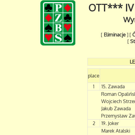
OTT*** IV
Wyn
[
Eliminacje
] [
Ć
[
St
L
place
1
15. Zawada
Roman Opalińs
Wojciech Strz
Jakub Zawada
Przemysław Z
2
19. Joker
Marek Atalski