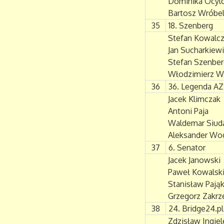
Dominika Ocyl
Bartosz Wróbe
35
18. Szenberg
Stefan Kowalc
Jan Sucharkiew
Stefan Szenber
Włodzimierz W
36
36. Legenda A
Jacek Klimczak
Antoni Paja
Waldemar Siud
Aleksander Wo
37
6. Senator
Jacek Janowski
Paweł Kowalsk
Stanisław Pają
Grzegorz Zakrz
38
24. Bridge24.p
Zdzisław Ingie