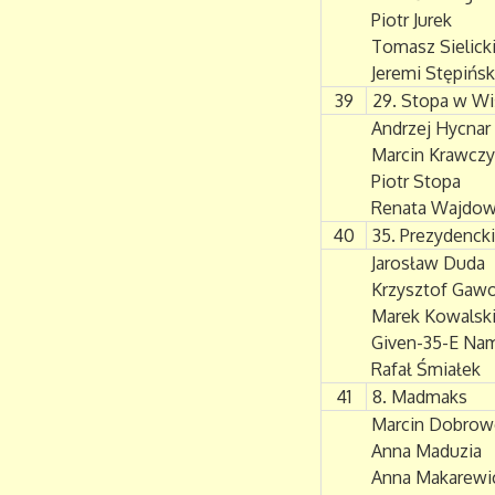
Piotr Jurek
Tomasz Sielick
Jeremi Stępińsk
39
29. Stopa w Wi
Andrzej Hycnar
Marcin Krawczy
Piotr Stopa
Renata Wajdow
40
35. Prezydenck
Jarosław Duda
Krzysztof Gawo
Marek Kowalsk
Given-35-E Na
Rafał Śmiałek
41
8. Madmaks
Marcin Dobrow
Anna Maduzia
Anna Makarewi