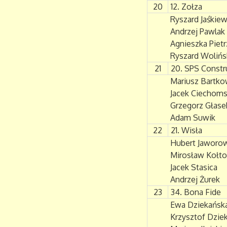
20
12. Zołza
Ryszard Jaśkiew
Andrzej Pawlak
Agnieszka Pietr
Ryszard Wolińs
21
20. SPS Constr
Mariusz Bartko
Jacek Ciechoms
Grzegorz Głase
Adam Suwik
22
21. Wisła
Hubert Jaworo
Mirosław Kołt
Jacek Stasica
Andrzej Żurek
23
34. Bona Fide
Ewa Dziekańsk
Krzysztof Dzie