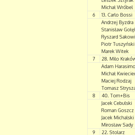
Leszek Sztyrak
Michał Wróbel
6
13. Carlo Bossi
Andrzej Byzdra
Stanisław Gołę
Ryszard Sakow
Piotr Tuszyński
Marek Witek
7
28. Milo Krak
Adam Harasim
Michał Kwiecie
Maciej Rodzaj
Tomasz Strysz
8
40. Tom+Bis
Jacek Cebulski
Roman Goszcz
Jacek Michalski
Mirosław Sady
9
22. Stolarz