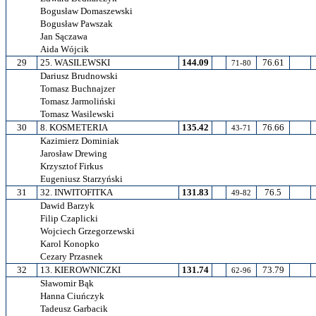
Bogusław Domaszewski
Bogusław Pawszak
Jan Sączawa
Aida Wójcik
29
25. WASILEWSKI
144.09
76.61
71-80
Dariusz Brudnowski
Tomasz Buchnajzer
Tomasz Jarmoliński
Tomasz Wasilewski
30
8. KOSMETERIA
135.42
76.66
43-71
Kazimierz Dominiak
Jarosław Drewing
Krzysztof Firkus
Eugeniusz Starzyński
31
32. INWITOFITKA
131.83
76.5
49-82
Dawid Barzyk
Filip Czaplicki
Wojciech Grzegorzewski
Karol Konopko
Cezary Przasnek
32
13. KIEROWNICZKI
131.74
73.79
62-96
Sławomir Bąk
Hanna Ciuńczyk
Tadeusz Garbacik