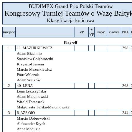
BUDIMEX Grand Prix Polski Teamów
Kongresowy Turniej Teamów o Wazę Bałty
Klasyfikacja końcowa
±
miejsce
VP
impy
c-over
PKL
VP
Play-off
1
11. MAZURKIEWICZ
298
Adam Błachnio
Stanisław Gołębiowski
Krzysztof Jassem
Marcin Mazurkiewicz
Piotr Walczak
Adam Wujków
2
40. LENA
268
Lena Leszczyńska
Adam Marcinowski
Witold Tomaszek
Małgorzata Turska-Marcinowska
3
6. AZS OlO
244
Marcin Dobrowolski
Aleksander Krych
Anna Maduzia