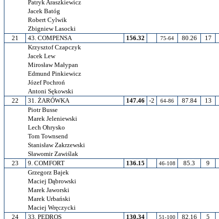
Patryk Araszkiewicz
Jacek Batóg
Robert Cylwik
Zbigniew Lasocki
21
43. COMPENSA
156.32
80.26
17
75-64
Krzysztof Czapczyk
Jacek Lew
Mirosław Małypan
Edmund Pinkiewicz
Józef Pochroń
Antoni Sękowski
22
31. ŻARÓWKA
147.46
-2
87.84
13
64-86
Piotr Busse
Marek Jeleniewski
Lech Ohrysko
Tom Townsend
Stanisław Zakrzewski
Sławomir Zawiślak
23
9. COMFORT
136.15
85.3
9
46-108
Grzegorz Bajek
Maciej Dąbrowski
Marek Jaworski
Marek Urbański
Maciej Wręczycki
24
33. PEDROS
130.34
82.16
5
51-100