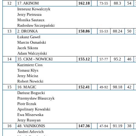
12
17. AKINOM
162.18
88.3
54
73-55
Ireneusz Kowalczyk
Jerzy Pietrusza
Monika Sautaux
Radosław Szczepański
13
2. DRONKA
158.86
88.24
50
55-53
Łukasz Gaweł
Marcin Osmański
Jacek Sikora
Adam Walczyński
14
35. CKM - NOWICKI
155.12
95.2
46
57-77
Kazimierz Cios
Tomasz Kłys
Jerzy Mścisz
Robert Nowicki
15
16. MAGIC
152.41
98.18
42
49-92
Dariusz Bogucki
Przemysław Błaszczyk
Piotr Ilczuk
Apolinary Kowalski
Ewa Miszewska
Jerzy Russyan
16
48. VAINIKONIS
147.36
91.19
38
47-94
Andrei Arlovich