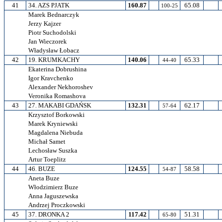
41
34. AZS PJATK
160.87
65.08
100-25
Marek Bednarczyk
Jerzy Kajzer
Piotr Suchodolski
Jan Wieczorek
Władysław Łobacz
42
19. KRUMKACHY
140.06
65.33
44-40
Ekaterina Dobrushina
Igor Kravchenko
Alexander Nekhoroshev
Veronika Romashova
43
27. MAKABI GDAŃSK
132.31
62.17
57-64
Krzysztof Borkowski
Marek Kryniewski
Magdalena Niebuda
Michał Samet
Lechosław Suszka
Artur Toeplitz
44
46. BUZE
124.55
58.58
54-87
Aneta Buze
Włodzimierz Buze
Anna Jaguszewska
Andrzej Proczkowski
45
37. DRONKA 2
117.42
51.31
65-80