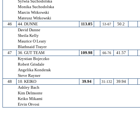
Sylwia Suchodolska
Monika Suchodolska
Marcin Witkowski
Mateusz Witkowski
46
44. DUNNE
113.05
50.2
53-67
David Dunne
Sheila Kelly
Maurice O Leary
Blathnaid Trayer
47
36. GUT TEAM
109.98
41.57
66-76
Krystian Bojeczko
Robert Grisdale
Angelika Konderak
Steve Rayner
48
10. KEIKO
39.94
39.94
31-132
Ashley Bach
Kim Delmonte
Keiko Mikami
Ervin Otvosi