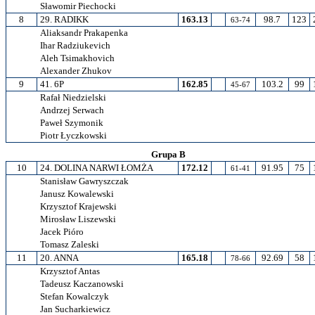
Sławomir Piechocki
8
29. RADIKK
163.13
98.7
123
63-74
Aliaksandr Prakapenka
Ihar Radziukevich
Aleh Tsimakhovich
Alexander Zhukov
9
41. 6P
162.85
103.2
99
45-67
Rafał Niedzielski
Andrzej Serwach
Paweł Szymonik
Piotr Łyczkowski
Grupa B
10
24. DOLINA NARWI ŁOMŻA
172.12
91.95
75
61-41
Stanisław Gawryszczak
Janusz Kowalewski
Krzysztof Krajewski
Mirosław Liszewski
Jacek Pióro
Tomasz Zaleski
11
20. ANNA
165.18
92.69
58
78-66
Krzysztof Antas
Tadeusz Kaczanowski
Stefan Kowalczyk
Jan Sucharkiewicz