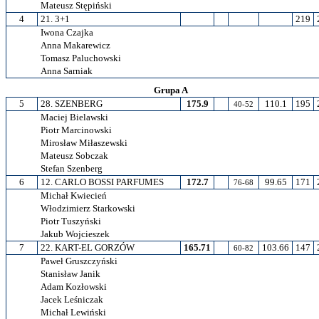
Mateusz Stępiński
4
21. 3+1
219
Iwona Czajka
Anna Makarewicz
Tomasz Paluchowski
Anna Sarniak
Grupa A
5
28. SZENBERG
175.9
110.1
195
40-52
Maciej Bielawski
Piotr Marcinowski
Mirosław Miłaszewski
Mateusz Sobczak
Stefan Szenberg
6
12. CARLO BOSSI PARFUMES
172.7
99.65
171
76-68
Michał Kwiecień
Włodzimierz Starkowski
Piotr Tuszyński
Jakub Wojcieszek
7
22. KART-EL GORZÓW
165.71
103.66
147
60-82
Paweł Gruszczyński
Stanisław Janik
Adam Kozłowski
Jacek Leśniczak
Michał Lewiński