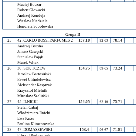
Maciej Boczar
Robert Głowacki
Andrzej Kondeja
Wiesław Niedziela
Honorata Sobolewska
Grupa D
25
42. CARLO BOSSI PARFUMES 2
157.18
78.14
92-63
Andrzej Byzdra
Janusz Gawęcki
Stanisław Pająk
Marek Witek
26
30. SDK TCZEW
154.75
73.24
89-65
Jarosław Bartosiński
Paweł Chindelewicz
Aleksander Kasprzak
Krzysztof Mielnik
Mirosław Szaliński
27
45. ILNICKI
154.05
75.71
62-40
Stefan Cabaj
Włodzimierz Ilnicki
Ewa Kater
Paulina Klimentowska
28
47. DOMASZEWSKI
153.4
71.81
96-67
Edward Bednarczyk