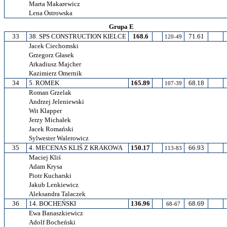
Marta Makarewicz
Lena Ostrowska
Grupa E
33
38. SPS CONSTRUCTION KIELCE
168.6
71.61
120-49
Jacek Ciechomski
Grzegorz Głasek
Arkadiusz Majcher
Kazimierz Omernik
34
5. ROMEK
165.89
68.18
107-39
Roman Grzelak
Andrzej Jeleniewski
Wit Klapper
Jerzy Michałek
Jacek Romański
Sylwester Walerowicz
35
4. MECENAS KLIŚ Z KRAKOWA
150.17
66.93
113-83
Maciej Kliś
Adam Krysa
Piotr Kucharski
Jakub Lenkiewicz
Aleksandra Talaczek
36
14. BOCHEŃSKI
136.96
68.69
68-67
Ewa Banaszkiewicz
Adolf Bocheński