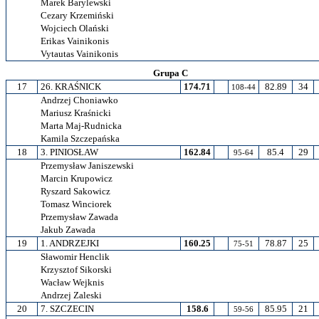
Marek Barylewski
Cezary Krzemiński
Wojciech Olański
Erikas Vainikonis
Vytautas Vainikonis
Grupa C
17
26. KRAŚNICK
174.71
82.89
34
108-44
Andrzej Choniawko
Mariusz Kraśnicki
Marta Maj-Rudnicka
Kamila Szczepańska
18
3. PINIOSŁAW
162.84
85.4
29
95-64
Przemysław Janiszewski
Marcin Krupowicz
Ryszard Sakowicz
Tomasz Winciorek
Przemysław Zawada
Jakub Zawada
19
1. ANDRZEJKI
160.25
78.87
25
75-51
Sławomir Henclik
Krzysztof Sikorski
Wacław Wejknis
Andrzej Zaleski
20
7. SZCZECIN
158.6
85.95
21
59-56