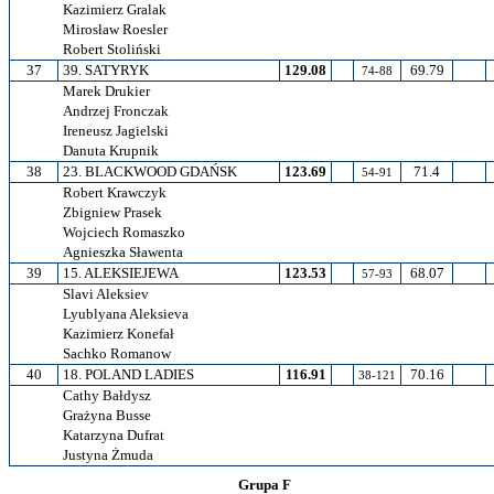
Kazimierz Gralak
Mirosław Roesler
Robert Stoliński
37
39. SATYRYK
129.08
69.79
74-88
Marek Drukier
Andrzej Fronczak
Ireneusz Jagielski
Danuta Krupnik
38
23. BLACKWOOD GDAŃSK
123.69
71.4
54-91
Robert Krawczyk
Zbigniew Prasek
Wojciech Romaszko
Agnieszka Sławenta
39
15. ALEKSIEJEWA
123.53
68.07
57-93
Slavi Aleksiev
Lyublyana Aleksieva
Kazimierz Konefał
Sachko Romanow
40
18. POLAND LADIES
116.91
70.16
38-121
Cathy Bałdysz
Grażyna Busse
Katarzyna Dufrat
Justyna Żmuda
Grupa F