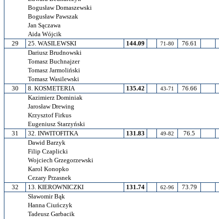
Bogusław Domaszewski
Bogusław Pawszak
Jan Sączawa
Aida Wójcik
29
25. WASILEWSKI
144.09
76.61
71-80
Dariusz Brudnowski
Tomasz Buchnajzer
Tomasz Jarmoliński
Tomasz Wasilewski
30
8. KOSMETERIA
135.42
76.66
43-71
Kazimierz Dominiak
Jarosław Drewing
Krzysztof Firkus
Eugeniusz Starzyński
31
32. INWITOFITKA
131.83
76.5
49-82
Dawid Barzyk
Filip Czaplicki
Wojciech Grzegorzewski
Karol Konopko
Cezary Przasnek
32
13. KIEROWNICZKI
131.74
73.79
62-96
Sławomir Bąk
Hanna Ciuńczyk
Tadeusz Garbacik