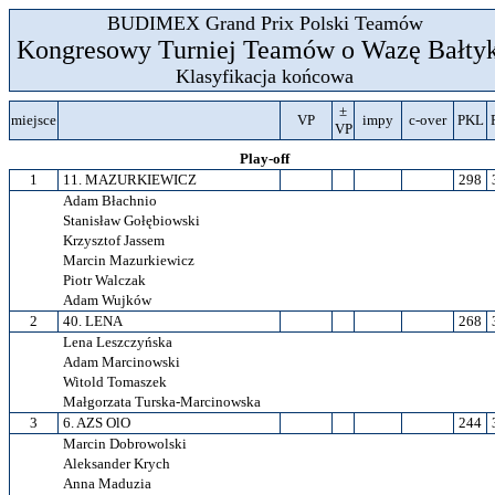
BUDIMEX Grand Prix Polski Teamów
Kongresowy Turniej Teamów o Wazę Bałty
Klasyfikacja końcowa
±
miejsce
VP
impy
c-over
PKL
VP
Play-off
1
11. MAZURKIEWICZ
298
Adam Błachnio
Stanisław Gołębiowski
Krzysztof Jassem
Marcin Mazurkiewicz
Piotr Walczak
Adam Wujków
2
40. LENA
268
Lena Leszczyńska
Adam Marcinowski
Witold Tomaszek
Małgorzata Turska-Marcinowska
3
6. AZS OlO
244
Marcin Dobrowolski
Aleksander Krych
Anna Maduzia