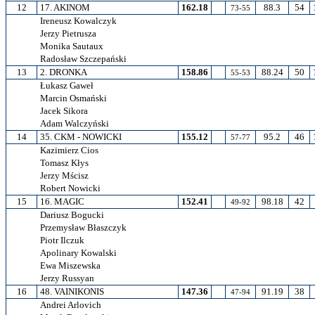
12
17. AKINOM
162.18
88.3
54
73-55
Ireneusz Kowalczyk
Jerzy Pietrusza
Monika Sautaux
Radosław Szczepański
13
2. DRONKA
158.86
88.24
50
55-53
Łukasz Gaweł
Marcin Osmański
Jacek Sikora
Adam Walczyński
14
35. CKM - NOWICKI
155.12
95.2
46
57-77
Kazimierz Cios
Tomasz Kłys
Jerzy Mścisz
Robert Nowicki
15
16. MAGIC
152.41
98.18
42
49-92
Dariusz Bogucki
Przemysław Błaszczyk
Piotr Ilczuk
Apolinary Kowalski
Ewa Miszewska
Jerzy Russyan
16
48. VAINIKONIS
147.36
91.19
38
47-94
Andrei Arlovich