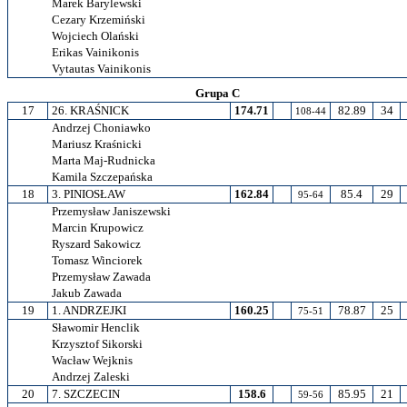
Marek Barylewski
Cezary Krzemiński
Wojciech Olański
Erikas Vainikonis
Vytautas Vainikonis
Grupa C
17
26. KRAŚNICK
174.71
82.89
34
108-44
Andrzej Choniawko
Mariusz Kraśnicki
Marta Maj-Rudnicka
Kamila Szczepańska
18
3. PINIOSŁAW
162.84
85.4
29
95-64
Przemysław Janiszewski
Marcin Krupowicz
Ryszard Sakowicz
Tomasz Winciorek
Przemysław Zawada
Jakub Zawada
19
1. ANDRZEJKI
160.25
78.87
25
75-51
Sławomir Henclik
Krzysztof Sikorski
Wacław Wejknis
Andrzej Zaleski
20
7. SZCZECIN
158.6
85.95
21
59-56