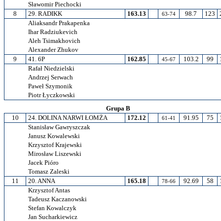
Sławomir Piechocki
8
29. RADIKK
163.13
98.7
123
63-74
Aliaksandr Prakapenka
Ihar Radziukevich
Aleh Tsimakhovich
Alexander Zhukov
9
41. 6P
162.85
103.2
99
45-67
Rafał Niedzielski
Andrzej Serwach
Paweł Szymonik
Piotr Łyczkowski
Grupa B
10
24. DOLINA NARWI ŁOMŻA
172.12
91.95
75
61-41
Stanisław Gawryszczak
Janusz Kowalewski
Krzysztof Krajewski
Mirosław Liszewski
Jacek Pióro
Tomasz Zaleski
11
20. ANNA
165.18
92.69
58
78-66
Krzysztof Antas
Tadeusz Kaczanowski
Stefan Kowalczyk
Jan Sucharkiewicz