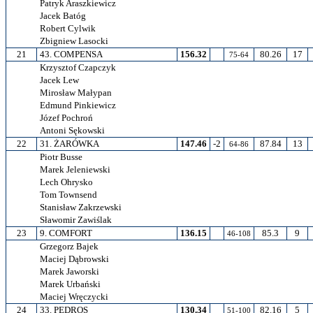
Patryk Araszkiewicz
Jacek Batóg
Robert Cylwik
Zbigniew Lasocki
21
43. COMPENSA
156.32
80.26
17
75-64
Krzysztof Czapczyk
Jacek Lew
Mirosław Małypan
Edmund Pinkiewicz
Józef Pochroń
Antoni Sękowski
22
31. ŻARÓWKA
147.46
-2
87.84
13
64-86
Piotr Busse
Marek Jeleniewski
Lech Ohrysko
Tom Townsend
Stanisław Zakrzewski
Sławomir Zawiślak
23
9. COMFORT
136.15
85.3
9
46-108
Grzegorz Bajek
Maciej Dąbrowski
Marek Jaworski
Marek Urbański
Maciej Wręczycki
24
33. PEDROS
130.34
82.16
5
51-100