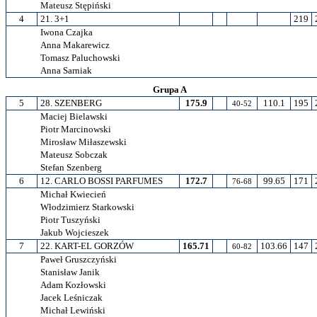
Mateusz Stępiński
4
21. 3+1
219
Iwona Czajka
Anna Makarewicz
Tomasz Paluchowski
Anna Sarniak
Grupa A
5
28. SZENBERG
175.9
110.1
195
40-52
Maciej Bielawski
Piotr Marcinowski
Mirosław Miłaszewski
Mateusz Sobczak
Stefan Szenberg
6
12. CARLO BOSSI PARFUMES
172.7
99.65
171
76-68
Michał Kwiecień
Włodzimierz Starkowski
Piotr Tuszyński
Jakub Wojcieszek
7
22. KART-EL GORZÓW
165.71
103.66
147
60-82
Paweł Gruszczyński
Stanisław Janik
Adam Kozłowski
Jacek Leśniczak
Michał Lewiński