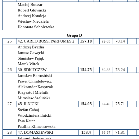
Maciej Boczar
Robert Głowacki
Andrzej Kondeja
Wiesław Niedziela
Honorata Sobolewska
Grupa D
25
42. CARLO BOSSI PARFUMES 2
157.18
78.14
92-63
Andrzej Byzdra
Janusz Gawęcki
Stanisław Pająk
Marek Witek
26
30. SDK TCZEW
154.75
73.24
89-65
Jarosław Bartosiński
Paweł Chindelewicz
Aleksander Kasprzak
Krzysztof Mielnik
Mirosław Szaliński
27
45. ILNICKI
154.05
75.71
62-40
Stefan Cabaj
Włodzimierz Ilnicki
Ewa Kater
Paulina Klimentowska
28
47. DOMASZEWSKI
153.4
71.81
96-67
Edward Bednarczyk