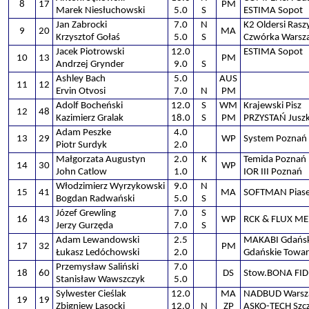
8
17
PM
Marek Niesłuchowski
5.0
S
ESTIMA Sopot
Jan Zabrocki
7.0
N
K2 Oldersi Rasz
9
20
MA
Krzysztof Gołaś
5.0
S
Czwórka Warsz
Jacek Piotrowski
12.0
ESTIMA Sopot
10
13
PM
Andrzej Grynder
9.0
S
Ashley Bach
5.0
AUS
11
12
Ervin Otvosi
7.0
N
PM
Adolf Bocheński
12.0
S
WM
Krajewski Pisz
12
48
Kazimierz Gralak
18.0
S
PM
PRZYSTAŃ Jusz
Adam Peszke
4.0
13
29
WP
System Poznań
Piotr Surdyk
2.0
Małgorzata Augustyn
2.0
K
Temida Poznań
14
30
WP
John Catlow
1.0
IOR III Poznań
Włodzimierz Wyrzykowski
9.0
N
15
41
MA
SOFTMAN Pias
Bogdan Radwański
5.0
S
Józef Grewling
7.0
S
16
43
WP
RCK & FLUX ME
Jerzy Gurzęda
7.0
S
Adam Lewandowski
2.5
MAKABI Gdańs
17
32
PM
Łukasz Ledóchowski
2.0
Gdańskie Towa
Przemysław Saliński
7.0
18
60
DS
Stow.BONA FID
Stanisław Wawszczyk
5.0
Sylwester Cieślak
12.0
MA
NADBUD Wars
19
19
Zbigniew Lasocki
12.0
N
ZP
ASKO-TECH Szcz