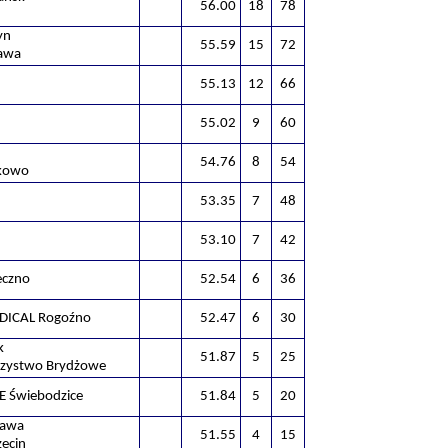
56.00
18
78
yn
55.59
15
72
awa
55.13
12
66
55.02
9
60
54.76
8
54
kowo
53.35
7
48
53.10
7
42
eczno
52.54
6
36
DICAL Rogoźno
52.47
6
30
k
51.87
5
25
rzystwo Brydżowe
E Świebodzice
51.84
5
20
zawa
51.55
4
15
ecin