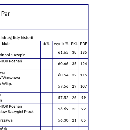
 Par
listy historii
, lub użyj
klub
± %
wynik %
PKL
PDF
k
61.65
38
135
teinpol 1 Rzepin
IOR Poznań
60.66
35
124
awa
60.54
32
115
W Warszawa
w Wlkp.
59.56
29
107
e
57.52
26
99
yn
IOR Poznań
56.69
23
92
ław Szczygieł Płock
rszawa
56.30
21
85
ańsk