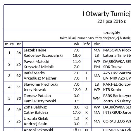
I Otwarty Turniej
22 lipca 2016 r.
szczegóły
także kliknij numer pary, żeby obejrzeć jej historię
m-ce
nr
wk
info
okr
Leszek Hejne
7.0
MA
MASOVIA Płoc
1
36
Radosław Szczepański
18.0
LB
Latteria Tinis-S
Paweł Małecki
11.0
WP
DĄBRÓWKA SEN
2
26
Krzysztof Mielnik
7.0
PM
SDK Tczew
Rafał Marks
7.0
J
AZS UW Warsz
3
62
MA
Arkadiusz Majcher
7.0
J
BATMIX AZS U
Sławomir Piechocki
7.0
LB
KART-EL Gorzó
4
51
Jerzy Nowak
12.0
S
WP
KTB Konin
Tomasz Patalan
3.0
BSBS Bartoszyc
5
33
WM
Kamil Puczyłowski
0.5
Zorro-16 Olszt
Zofia Bałdysz
3.0
KJ
WP
DĄBRÓWKA SEN
6
39
Cathy Bałdysz
17.0
K
MA
INTERBUD Jaros
Urszula Kielak
1.5
K
7
25
MA
CORALILLOS Wa
Andrzej Sasin
3.0
S
Antoni Sękowski
18.0
N
COMPENSA Gd