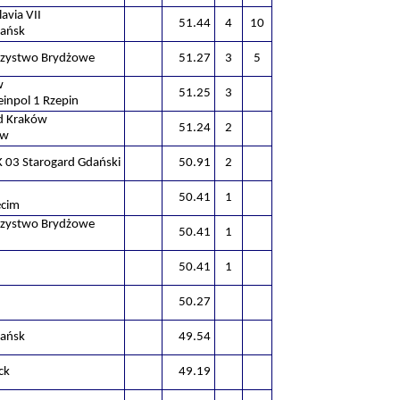
avia VII
51.44
4
10
ańsk
rzystwo Brydżowe
51.27
3
5
w
51.25
3
teinpol 1 Rzepin
d Kraków
51.24
2
ów
03 Starogard Gdański
50.91
2
50.41
1
ęcim
rzystwo Brydżowe
50.41
1
50.41
1
50.27
ańsk
49.54
ck
49.19