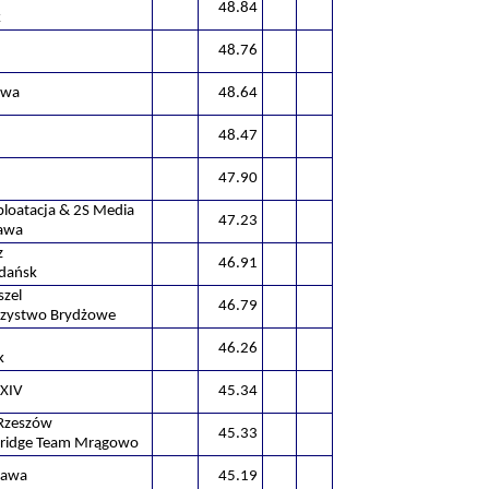
48.84
k
48.76
n
awa
48.64
48.47
47.90
ploatacja & 2S Media
47.23
awa
z
46.91
dańsk
szel
46.79
rzystwo Brydżowe
46.26
k
 XIV
45.34
 Rzeszów
45.33
Bridge Team Mrągowo
zawa
45.19