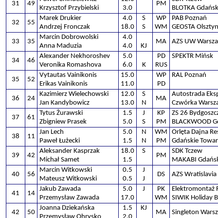
31
49
PM
Krzysztof Przybielski
3.0
BLOTKA Gdańs
Marek Drukier
4.0
S
WP
PAB Poznań
32
55
Andrzej Fronczak
18.0
S
WM
GEOSTA Olszty
Marcin Dobrowolski
4.0
33
35
MA
AZS UW Warsz
Anna Maduzia
4.0
KJ
Alexander Nekhoroshev
5.0
PD
SPEKTR Mińsk
34
46
Veronika Romashova
6.0
K
RUS
Vytautas Vainikonis
15.0
WP
RAL Poznań
35
52
Erikas Vainikonis
11.0
PD
Kazimierz Wielechowski
12.0
S
Autostrada Eks
36
24
MA
Jan Kandybowicz
13.0
N
Czwórka Warsz
Tytus Żurawski
1.5
J
KP
ZS 26 Bydgoszc
37
61
Zbigniew Prasek
5.0
S
PM
BLACKWOOD G
Jan Lech
5.0
N
WM
Orlęta Dajna Re
38
11
Paweł Łużecki
1.5
N
PM
Gdańskie Towa
Aleksander Kasprzak
18.0
S
SDK Tczew
39
42
PM
Michał Samet
1.5
MAKABI Gdańs
Marcin Witkowski
0.5
J
40
56
DS
AZS Wratislavia
Mateusz Witkowski
0.5
J
Jakub Zawada
5.0
J
PK
Elektromontaż
41
14
Przemysław Zawada
17.0
WM
SIWIK Holiday 
Joanna Dziekańska
1.5
KJ
42
50
MA
Singleton Wars
Przemysław Ohrysko
2.0