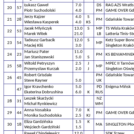
Łukasz Gaweł
7.0
DS
RAG AZS Wratisl
20
57
Piotr Suchodolski
4.0
PM
GAME OVER Gd
Jerzy Kajzer
4.0
S
21
28
PM
Gdańskie Towa
Wiesława Kasperek
4.0
KS
Jacek Młyńczyk
13.0
S
MP
TS Wisła Krakó
22
53
Marek Witek
21.0
LB
Latteria Tinis-S
Tadeusz Garbacik
12.0
S
Ketz Super Bon
23
54
MP
Maciej Kliś
3.0
Singleton Krak
Mariusz Pater
11.0
24
23
PM
KS BENIAMINEK 
Jan Staniszewski
5.0
S
Witold Petryszyn
2.5
J
MPEC II Tarnów
25
58
MP
Przemysław Kurzak
2.0
J
Singleton Oświ
Robert Grisdale
PM
Gdańskie Towa
26
45
Steve Rayner
5.0
UK
Igor Kravchenko
5.0
PD
Enigma Mińsk
47
Ekaterina Dobrushina
6.0
K
RUS
Leszek Skarżycki
NZ
28
31
Michał Rynkiewicz
WM
Anna Nosalska
7.0
K
29
44
PM
GAME OVER Gd
Monika Suchodolska
2.5
KJ
Eliza Gardzińska
1.5
K
30
18
MA
SINGLETON Pło
Wojciech Gardziński
1.5
Paweł Chindelewicz
12.0
SDK Tczew