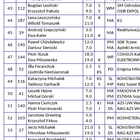
Bogdan Lesiński
7.0
S
SM Odrodze
43
112
WM
Krzysztof Pakuła
9.0
S
OSiR EKPOL
Lena Leszczyńska
7.0
K
44
187
MA
K2
Witold Tomaszek
11.0
Andrzej Szepczyński
3.0
Reaktywacj
45
39
MA
Ewa Kater
11.0
K
Paweł Chindelewicz
12.0
PM
SDK Tczew
46
190
Dariusz Sierocki
7.0
MA
Apteki Arni
Piotr Ilczuk
18.0
CONSUS Kal
47
144
WP
Ewa Miszewska
19.0
K
ELEKTROWNI
Illia Feranchuk
2.5
S
48
52
PD
Enigma Miń
Liudmila Nestsiaronak
KS
Katarzyna Michałek
7.0
KS
SL
KONSTANTA 
49
116
Tadeusz Garbacik
12.0
S
MP
Ketz Super
Leszek Hejne
7.0
MA
MASOVIA P
50
41
Michał Górski
9.0
PM
ESTIMA Sop
Hanna Ciuńczyk
1.5
KJ
MA
AZS UW Wa
51
140
Piotr Marcinowski
7.0
J
DS
RAG AZS Wra
Jarosław Drewing
5.0
52
103
PM
KOSMETERI
Krzysztof Firkus
4.0
Jerzy Michałek
21.0
S
SL
KONSTANTA 
53
27
Mirosław Miłaszewski
19.0
S
DS
RAG AZS Wra
Krzysztof Przybielski
3.0
PM
BLOTKA Gd