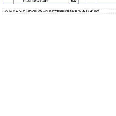
Maurice O Leary
6.0
Pary.4.1.0.23 ©Jan Romański'2005, strona wygenerowana 2016-07-23 o 12:43:10