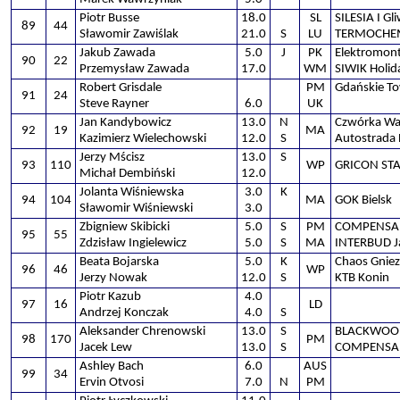
Piotr Busse
18.0
SL
SILESIA I Gl
89
44
Sławomir Zawiślak
21.0
S
LU
TERMOCHEM
Jakub Zawada
5.0
J
PK
Elektromon
90
22
Przemysław Zawada
17.0
WM
SIWIK Holi
Robert Grisdale
PM
Gdańskie T
91
24
Steve Rayner
6.0
UK
Jan Kandybowicz
13.0
N
Czwórka Wa
92
19
MA
Kazimierz Wielechowski
12.0
S
Autostrada 
Jerzy Mścisz
13.0
S
93
110
WP
GRICON ST
Michał Dembiński
12.0
Jolanta Wiśniewska
3.0
K
94
104
MA
GOK Bielsk
Sławomir Wiśniewski
3.0
Zbigniew Skibicki
5.0
S
PM
COMPENSA 
95
55
Zdzisław Ingielewicz
5.0
S
MA
INTERBUD Ja
Beata Bojarska
5.0
K
Chaos Gnie
96
46
WP
Jerzy Nowak
12.0
S
KTB Konin
Piotr Kazub
4.0
97
16
LD
Andrzej Konczak
4.0
S
Aleksander Chrenowski
13.0
S
BLACKWOOD
98
170
PM
Jacek Lew
13.0
S
COMPENSA 
Ashley Bach
6.0
AUS
99
34
Ervin Otvosi
7.0
N
PM