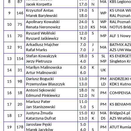
8
87
MA
KBS Legion
Jacek Korpetta
17.0
N
Krzysztof Antas
19.0
S
KS UNIA W
9
146
WP
Marek Barylewski
18.0
RAL Poznań
Apolinary Kowalski
24.0
S
WP
RAL Poznań
10
75
Renata Neronowicz
12.0
KS
MA
NOTUS Brid
Ryszard Woliński
12.0
S
11
70
MP
ALF 1 Nowy
Ryszard Jaśkiewicz
9.0
Arkadiusz Majcher
7.0
J
BATMIX AZ
12
91
MA
Rafał Marks
7.0
J
AZS UW Wa
Stefan Kowalczyk
18.0
S
SL
KS ENERGET
13
154
Jerzy Pietrusza
4.0
MP
Singleton K
Marilyn Malinowska
6.0
K
14
31
UK
Artur Malinowski
6.0
Dariusz Bogucki
13.0
PM
ANDRZEJKI 
15
98
Przemysław Błaszczyk
13.0
LD
KDK1 Kutno
Antoni Sękowski
18.0
N
16
18
PM
COMPENSA 
Edmund Pinkiewicz
12.0
N
Mariusz Pater
11.0
17
20
PM
KS BENIAMI
Jan Staniszewski
5.0
S
Justyna Żmuda
15.0
KJ
MA
Bridge24.pl
18
17
Katarzyna Dufrat
13.0
K
DS
AZS Wratisl
Jarosław Pęski
5.0
19
178
PM
ATUT Rumia
Marek Jacyków
4.0
S