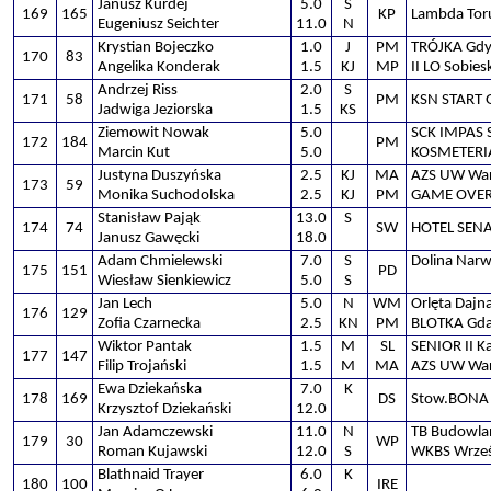
Janusz Kurdej
5.0
S
169
165
KP
Lambda Tor
Eugeniusz Seichter
11.0
N
Krystian Bojeczko
1.0
J
PM
TRÓJKA Gdy
170
83
Angelika Konderak
1.5
KJ
MP
II LO Sobie
Andrzej Riss
2.0
S
171
58
PM
KSN START 
Jadwiga Jeziorska
1.5
KS
Ziemowit Nowak
5.0
SCK IMPAS 
172
184
PM
Marcin Kut
5.0
KOSMETERI
Justyna Duszyńska
2.5
KJ
MA
AZS UW Wa
173
59
Monika Suchodolska
2.5
KJ
PM
GAME OVER
Stanisław Pająk
13.0
S
174
74
SW
HOTEL SEN
Janusz Gawęcki
18.0
Adam Chmielewski
7.0
S
Dolina Nar
175
151
PD
Wiesław Sienkiewicz
5.0
S
Jan Lech
5.0
N
WM
Orlęta Dajna
176
129
Zofia Czarnecka
2.5
KN
PM
BLOTKA Gd
Wiktor Pantak
1.5
M
SL
SENIOR II K
177
147
Filip Trojański
1.5
M
MA
AZS UW Wars
Ewa Dziekańska
7.0
K
178
169
DS
Stow.BONA 
Krzysztof Dziekański
12.0
Jan Adamczewski
11.0
N
TB Budowla
179
30
WP
Roman Kujawski
12.0
S
WKBS Wrześ
Blathnaid Trayer
6.0
K
180
100
IRE