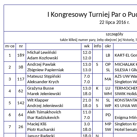
I Kongresowy Turniej Par o P
22 lipca 2016 r.
szczegóły
także kliknij numer pary, żeby obejrzeć jej historię, 
m-ce
nr
wk
info
okr
Michał Lewiński
12.0
1
189
LB
KART-EL Go
Adam Kozłowski
12.0
Andrzej Pawlak
13.0
S
OP
MICHALAK K
2
38
Zbigniew Papierniak
13.0
SL
SILESIA I Gl
Mateusz Stępiński
7.0
AZS UW Wa
3
117
MA
Aleksander Krych
7.0
Singleton 
Grażyna Busse
13.0
K
LU
TERMOCHEM
4
62
Marek Jeleniewski
18.0
WM
SIWIK Holi
Wit Klapper
21.0
N
SL
KONSTANTA 
5
142
Andrzej Jeleniewski
18.0
S
WP
KS UNIA W
Aleh Tsimakhovich
11.0
6
64
PD
Ihar Radziukevich
7.0
Enigma Miń
Maciej Kliś
3.0
MP
Singleton K
7
26
Piotr Kucharski
18.0
SW
Hotel Senato
Janusz Radecki
18.0
N