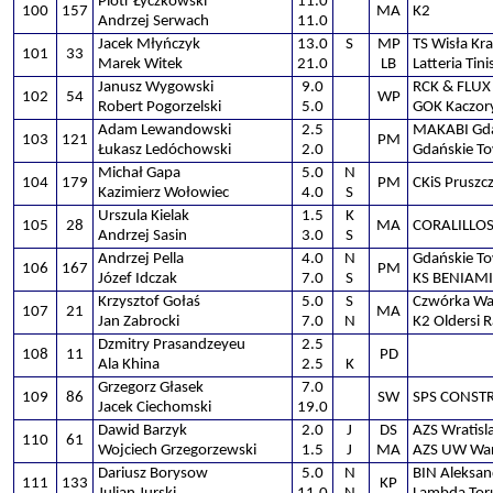
Piotr Łyczkowski
11.0
100
157
MA
K2
Andrzej Serwach
11.0
Jacek Młyńczyk
13.0
S
MP
TS Wisła Kr
101
33
Marek Witek
21.0
LB
Latteria Tin
Janusz Wygowski
9.0
RCK & FLUX
102
54
WP
Robert Pogorzelski
5.0
GOK Kaczor
Adam Lewandowski
2.5
MAKABI Gd
103
121
PM
Łukasz Ledóchowski
2.0
Gdańskie T
Michał Gapa
5.0
N
104
179
PM
CKiS Pruszc
Kazimierz Wołowiec
4.0
S
Urszula Kielak
1.5
K
105
28
MA
CORALILLOS
Andrzej Sasin
3.0
S
Andrzej Pella
4.0
N
Gdańskie T
106
167
PM
Józef Idczak
7.0
S
KS BENIAMI
Krzysztof Gołaś
5.0
S
Czwórka Wa
107
21
MA
Jan Zabrocki
7.0
N
K2 Oldersi 
Dzmitry Prasandzeyeu
2.5
108
11
PD
Ala Khina
2.5
K
Grzegorz Głasek
7.0
109
86
SW
SPS CONSTR
Jacek Ciechomski
19.0
Dawid Barzyk
2.0
J
DS
AZS Wratisl
110
61
Wojciech Grzegorzewski
1.5
J
MA
AZS UW War
Dariusz Borysow
5.0
N
BIN Aleksa
111
133
KP