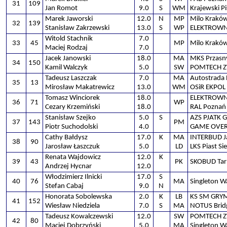
31
109
Jan Romot
9.0
S
WM
Krajewski Pi
Marek Jaworski
12.0
N
MP
Milo Krakó
32
139
Stanisław Zakrzewski
13.0
S
WP
ELEKTROWNI
Witold Stachnik
7.0
33
45
MP
Milo Krakó
Maciej Rodzaj
7.0
Jacek Janowski
18.0
MA
MKS Przasn
34
150
Kamil Walczyk
5.0
SW
POMTECH 
Tadeusz Laszczak
7.0
MA
Autostrada 
35
13
Mirosław Makatrewicz
13.0
WM
OSiR EKPOL
Tomasz Winciorek
18.0
ELEKTROWNI
36
71
WP
Cezary Krzemiński
18.0
RAL Poznań
Stanisław Szejko
5.0
S
AZS PJATK 
37
143
PM
Piotr Suchodolski
4.0
GAME OVER
Cathy Bałdysz
17.0
K
MA
INTERBUD Ja
38
90
Jarosław Łaszczuk
5.0
LD
LKS Piast Si
Renata Wajdowicz
12.0
K
39
43
PK
SKOBUD Tar
Andrzej Hycnar
12.0
Włodzimierz Ilnicki
17.0
S
40
76
MA
Singleton 
Stefan Cabaj
9.0
N
Honorata Sobolewska
2.0
K
LB
KS SM GRYM
41
152
Wiesław Niedziela
7.0
S
MA
NOTUS Brid
Tadeusz Kowalczewski
12.0
SW
POMTECH 
42
80
Maciej Dobrzyński
5.0
MA
Singleton 