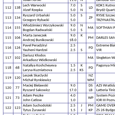
Julian Jurski
11.0
N
Lambda Tor
Lech Warwocki
7.0
S
KDK1 Kutno
112
138
LD
Józef Rzepka
5.0
N
Brydż Quart
Ryszard Urbański
5.0
S
RYSIE Szczec
113
134
ZP
Grzegorz Rybacki
5.0
TRZYNASTKA
Włodzimierz Wyrzykowski
9.0
N
114
155
MA
SOFTMAN P
Bogdan Radwański
5.0
S
Marta Janeczek
9.0
K
115
106
PM
DARLES SA
Andrzej Bunikowski
18.0
Pavel Peradziryi
2.5
Extreme Bia
116
126
PD
Yauheni Hardzei
2.5
S
VIR
Dariusz Kłodos
117
102
MA
Singleton 
Arkadiusz Wódkowski
Nataliya Koshcheyeva
1.5
K
Pagonya Mi
118
68
PD
Larysa Kuzniatsova
2.5
KS
Leszek Skarżycki
NZ
119
120
Michał Rynkiewicz
WM
Maciej Bielawski
9.0
DS
AZS Wratisl
120
77
Ryszard Sakowicz
17.0
LB
Latteria Tin
Adam Peszke
4.0
System Poz
121
73
WP
John Catlow
1.0
IOR III Pozn
Adam Suchodolski
2.5
J
PM
GAME OVER
122
123
Tytus Żurawski
1.5
J
KP
ZS 26 Bydgo