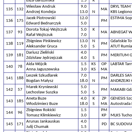
Eliza Gardzińska
1.5
K
Wiesław Andruk
9.0
DRYL TEAM
135
132
MA
Andrzej Kondeja
13.0
N
KBS Legion
Jacek Piotrowski
12.0
ESTIMA Sop
136
175
PM
Edward Bednarczyk
5.0
Dorota Tokaj-Wojtczuk
5.0
K
137
93
MA
ABNEGAT W
Rafał Wojtczuk
7.0
Zbigniew Pinkiewicz
13.0
N
Gdańskie T
138
119
PM
Aleksander Gruca
5.0
S
ATUT Rumia
Dariusz Zieliński
4.0
139
181
PM
MERITUM G
Zdzisław Jędrzejczak
4.0
S
Aida Wójcik
1.5
KS
OP
LABTAR Tar
140
78
Anna Jaguszewska
3.0
KS
MA
Leszek Szkudlarek
7.0
DARLES SA
141
188
PM
Bogdan Małysz
18.0
N
ANDRZEJKI 
Marek Kryniewski
5.0
142
57
PM
MAKABI Gd
Lechosław Suszka
5.0
S
Aneta Buze
4.0
K
ZP
GENESIS Szc
143
185
Włodzimierz Buze
18.0
S
MA
Autostrada 
Zbigniew Rokicki
1.5
PM
144
96
Tomasz Klimkiewicz
3.0
KP
MLKS Tucho
Arunas Jankauskas
4.0
145
171
PD
BC SUDOVI
Julij Chumak
1.5