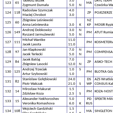
Tadeusz Bożek
5.0
DRYL TEAM
123
65
MA
Zygmunt Dumała
5.0
N
Czwórka Wa
Radosław Szymczak
4.0
124
118
ZP
POJEZIERZE
Maciej Chrobot
3.0
Zbigniew Leśniewski
NZ
125
60
Anna Leśniewska
3.0
K
KP
MOSiR Rypi
Andrzej Dobkowicz
3.0
N
126
149
PM
ATUT Rumia
Ryszard Jarmużewski
5.0
N
Michał Wantke
11.0
127
111
PM
KOSMETERI
Jacek Lasota
11.0
Jan Klapkowski
7.0
N
128
97
PM
COMPENSA 
Jacek Terlecki
5.0
N
Jacek Batóg
7.0
129
84
ZP
ASKO-TECH 
Zbigniew Lasocki
12.0
N
Andrzej Trzeciak
1.0
S
130
125
PM
BLOTKA Gd
Artur Szybowski
1.0
Stanisław Gołębiowski
24.0
DS
AZS Wratisla
131
82
Piotr Walczak
21.0
S
WP
CONSUS Kal
Mirosław Makurat
1.5
132
14
PM
KOZA-NOST
Zdzisław Koza
2.5
S
Alexander Nekhoroshev
5.0
PD
SPEKTR Miń
133
15
Veronika Romashova
6.0
K
RUS
Wojciech Gardziński
1.5
134
108
MA
SINGLETON 