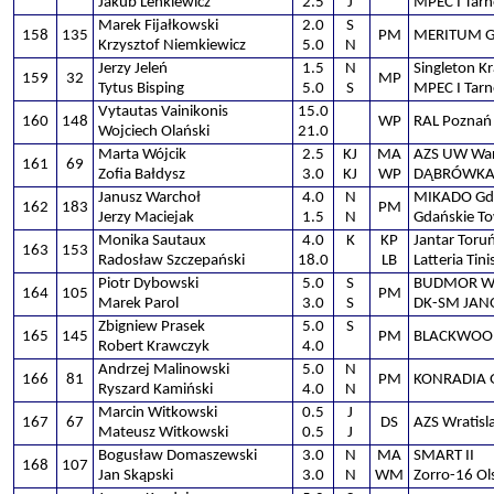
Jakub Lenkiewicz
2.5
J
MPEC I Tar
Marek Fijałkowski
2.0
S
158
135
PM
MERITUM G
Krzysztof Niemkiewicz
5.0
N
Jerzy Jeleń
1.5
N
Singleton K
159
32
MP
Tytus Bisping
5.0
S
MPEC I Tar
Vytautas Vainikonis
15.0
160
148
WP
RAL Poznań
Wojciech Olański
21.0
Marta Wójcik
2.5
KJ
MA
AZS UW War
161
69
Zofia Bałdysz
3.0
KJ
WP
DĄBRÓWKA 
Janusz Warchoł
4.0
N
MIKADO Gd
162
183
PM
Jerzy Maciejak
1.5
N
Gdańskie T
Monika Sautaux
4.0
K
KP
Jantar Toru
163
153
Radosław Szczepański
18.0
LB
Latteria Tin
Piotr Dybowski
5.0
S
BUDMOR W
164
105
PM
Marek Parol
3.0
S
DK-SM JAN
Zbigniew Prasek
5.0
S
165
145
PM
BLACKWOOD
Robert Krawczyk
4.0
Andrzej Malinowski
5.0
N
166
81
PM
KONRADIA 
Ryszard Kamiński
4.0
N
Marcin Witkowski
0.5
J
167
67
DS
AZS Wratisl
Mateusz Witkowski
0.5
J
Bogusław Domaszewski
3.0
N
MA
SMART II
168
107
Jan Skąpski
3.0
N
WM
Zorro-16 Ol