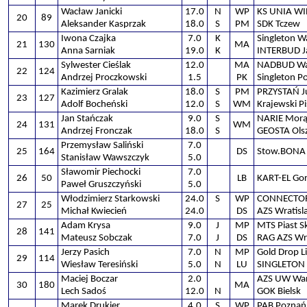
Wacław Janicki
17.0
N
WP
KS UNIA W
20
89
Aleksander Kasprzak
18.0
S
PM
SDK Tczew
Iwona Czajka
7.0
K
Singleton 
21
130
MA
Anna Sarniak
19.0
K
INTERBUD Ja
Sylwester Cieślak
12.0
MA
NADBUD Wa
22
124
Andrzej Proczkowski
1.5
PK
Singleton P
Kazimierz Gralak
18.0
S
PM
PRZYSTAŃ J
23
127
Adolf Bocheński
12.0
S
WM
Krajewski Pi
Jan Stańczak
9.0
S
NARIE Mor
24
131
WM
Andrzej Fronczak
18.0
S
GEOSTA Ols
Przemysław Saliński
7.0
25
164
DS
Stow.BONA 
Stanisław Wawszczyk
5.0
Sławomir Piechocki
7.0
26
50
LB
KART-EL Go
Paweł Gruszczyński
5.0
Włodzimierz Starkowski
24.0
S
WP
CONNECTOR
27
25
Michał Kwiecień
24.0
DS
AZS Wratisla
Adam Krysa
9.0
J
MP
MTS Piast S
28
141
Mateusz Sobczak
7.0
J
DS
RAG AZS Wra
Jerzy Pasich
7.0
N
MP
Gold Drop 
29
114
Wiesław Teresiński
5.0
N
LU
SINGLETON 
Maciej Boczar
2.0
AZS UW War
30
180
MA
Lech Sadoś
12.0
N
GOK Bielsk
Marek Drukier
4.0
S
WP
PAB Poznań