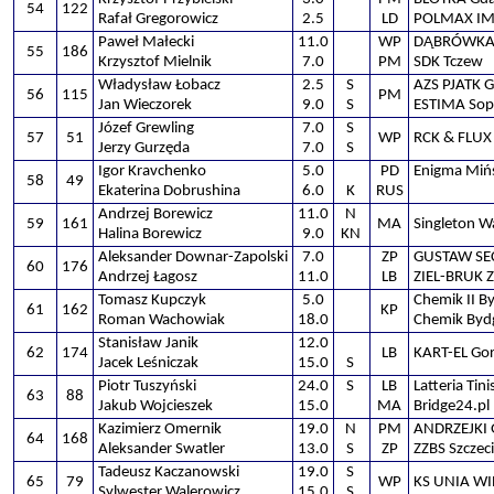
54
122
Rafał Gregorowicz
2.5
LD
POLMAX IM
Paweł Małecki
11.0
WP
DĄBRÓWKA 
55
186
Krzysztof Mielnik
7.0
PM
SDK Tczew
Władysław Łobacz
2.5
S
AZS PJATK 
56
115
PM
Jan Wieczorek
9.0
S
ESTIMA Sop
Józef Grewling
7.0
S
57
51
WP
RCK & FLUX
Jerzy Gurzęda
7.0
S
Igor Kravchenko
5.0
PD
Enigma Miń
58
49
Ekaterina Dobrushina
6.0
K
RUS
Andrzej Borewicz
11.0
N
59
161
MA
Singleton 
Halina Borewicz
9.0
KN
Aleksander Downar-Zapolski
7.0
ZP
GUSTAW SEC
60
176
Andrzej Łagosz
11.0
LB
ZIEL-BRUK Z
Tomasz Kupczyk
5.0
Chemik II B
61
162
KP
Roman Wachowiak
18.0
Chemik Byd
Stanisław Janik
12.0
62
174
LB
KART-EL Go
Jacek Leśniczak
15.0
S
Piotr Tuszyński
24.0
S
LB
Latteria Tin
63
88
Jakub Wojcieszek
15.0
MA
Bridge24.pl
Kazimierz Omernik
19.0
N
PM
ANDRZEJKI 
64
168
Aleksander Swatler
13.0
S
ZP
ZZBS Szczec
Tadeusz Kaczanowski
19.0
S
65
79
WP
KS UNIA W
Sylwester Walerowicz
15.0
S