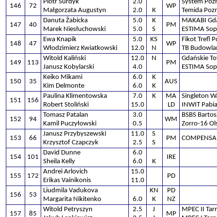
Piotr Surdyk
2.0
System Poz
146
72
WP
Małgorzata Augustyn
2.0
K
Temida Poz
Danuta Żabicka
5.0
K
MAKABI Gd
147
40
PM
Marek Niesłuchowski
5.0
S
ESTIMA Sop
Ewa Knapik
5.0
KS
Fikot Trefl 
148
47
WP
Włodzimierz Kwiatkowski
12.0
N
TB Budowla
Witold Kaliński
12.0
N
Gdańskie T
149
113
PM
Janusz Kobylarski
4.0
ESTIMA Sop
Keiko Mikami
6.0
K
150
35
AUS
Kim Delmonte
6.0
K
Paulina Klimentowska
7.0
K
MA
Singleton 
151
156
Robert Stoliński
15.0
LD
INWIT Pabia
Tomasz Patalan
3.0
BSBS Bartos
152
94
WM
Kamil Puczyłowski
0.5
Zorro-16 Ol
Janusz Przybyszewski
11.0
S
153
66
PM
COMPENSA 
Krzysztof Czapczyk
2.5
S
David Dunne
6.0
154
101
IRE
Sheila Kelly
6.0
K
Andrei Arlovich
15.0
155
172
PD
Erikas Vainikonis
11.0
Liudmila Vadukova
KN
PD
156
53
Margarita Nikitenko
6.0
K
NZ
Witold Petryszyn
2.5
J
MPEC II Ta
157
85
MP