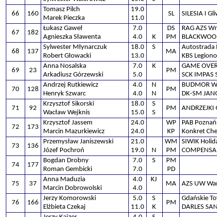
Tomasz Pilch
19.0
66
160
SL
SILESIA I Gl
Marek Pieczka
11.0
Łukasz Gaweł
7.0
DS
RAG AZS Wra
67
182
Agnieszka Sławenta
4.0
K
PM
BLACKWOOD
Sylwester Młynarczuk
18.0
S
Autostrada 
68
137
MA
Robert Głowacki
13.0
KBS Legion
Anna Nosalska
7.0
K
GAME OVER
69
23
PM
Arkadiusz Górzewski
5.0
SCK IMPAS 
Andrzej Rutkiewicz
4.0
N
BUDMOR W
70
128
PM
Henryk Szwarc
4.0
N
DK-SM JAN
Krzysztof Sikorski
18.0
S
71
92
PM
ANDRZEJKI 
Wacław Wejknis
15.0
S
Krzysztof Jassem
24.0
WP
PAB Poznań
72
173
Marcin Mazurkiewicz
24.0
KP
Konkret Ch
Przemysław Janiszewski
21.0
WM
SIWIK Holi
73
136
Józef Pochroń
19.0
N
PM
COMPENSA 
Bogdan Drobny
7.0
S
PM
74
177
Roman Gembicki
7.0
PD
Anna Maduzia
4.0
KJ
75
37
MA
AZS UW Wa
Marcin Dobrowolski
4.0
Jerzy Komorowski
5.0
S
Gdańskie T
76
166
PM
Elżbieta Czekaj
11.0
K
DARLES SA