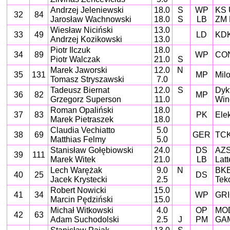
Andrzej Jeleniewski
18.0
S
WP
KS 
32
84
Jarosław Wachnowski
18.0
S
LB
ZM 
Wiesław Niciński
13.0
33
49
LD
KDK
Andrzej Kozikowski
13.0
Piotr Ilczuk
18.0
34
89
WP
CON
Piotr Walczak
21.0
S
Marek Jaworski
12.0
N
35
131
MP
Mil
Tomasz Stryszawski
7.0
Tadeusz Biernat
12.0
S
Dyk
36
82
MP
Grzegorz Superson
11.0
Win
Roman Opaliński
18.0
37
83
PK
Ele
Marek Pietraszek
18.0
Claudia Vechiatto
5.0
38
69
GER
TCK
Matthias Felmy
5.0
Stanisław Gołębiowski
24.0
DS
AZS 
39
111
Marek Witek
21.0
LB
Latt
Lech Warężak
9.0
N
BKB
40
25
DS
Jacek Krystecki
2.5
Tek
Robert Nowicki
15.0
41
34
WP
GRI
Marcin Pędziński
15.0
Michał Witkowski
4.0
OP
MO
42
63
Adam Suchodolski
2.5
J
PM
GA