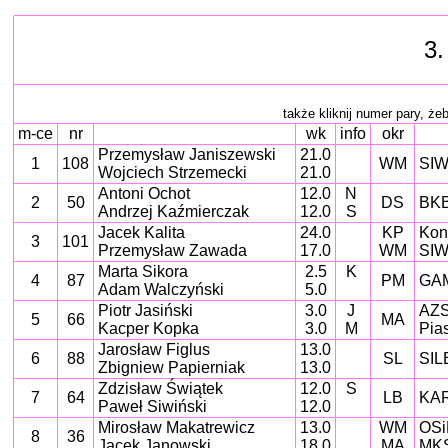
3.
także kliknij numer pary, żeby
m-ce
nr
wk
info
okr
Przemysław Janiszewski
21.0
1
108
WM
SIW
Wojciech Strzemecki
21.0
Antoni Ochot
12.0
N
2
50
DS
BKB
Andrzej Kaźmierczak
12.0
S
Jacek Kalita
24.0
KP
Kon
3
101
Przemysław Zawada
17.0
WM
SIW
Marta Sikora
2.5
K
4
87
PM
GA
Adam Walczyński
5.0
Piotr Jasiński
3.0
J
AZ
5
66
MA
Kacper Kopka
3.0
M
Pias
Jarosław Figlus
13.0
6
88
SL
SIL
Zbigniew Papierniak
13.0
Zdzisław Świątek
12.0
S
7
64
LB
KAR
Paweł Siwiński
12.0
Mirosław Makatrewicz
13.0
WM
OSi
8
36
Jacek Janowski
18.0
MA
MKS