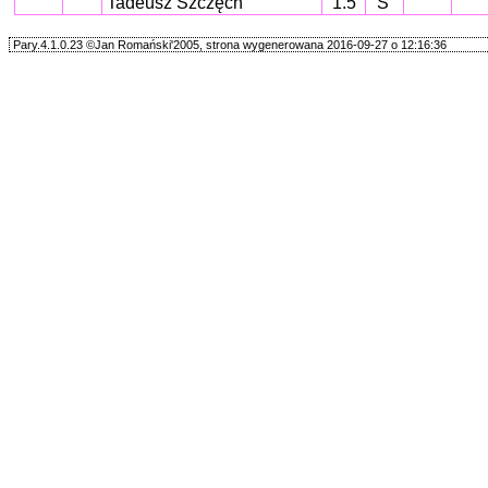
Tadeusz Szczęch
1.5
S
Pary.4.1.0.23 ©Jan Romański'2005, strona wygenerowana 2016-09-27 o 12:16:36