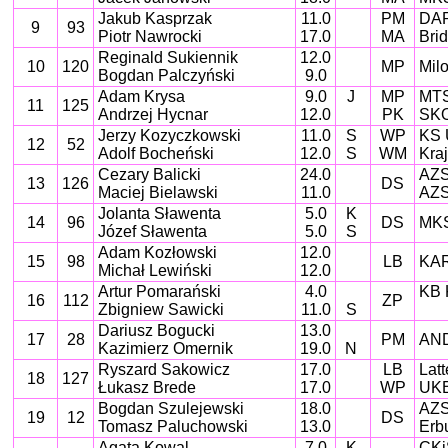
Jakub Kasprzak
11.0
PM
DA
9
93
Piotr Nawrocki
17.0
MA
Bri
Reginald Sukiennik
12.0
10
120
MP
Mil
Bogdan Palczyński
9.0
Adam Krysa
9.0
J
MP
MTS
11
125
Andrzej Hycnar
12.0
PK
SKO
Jerzy Kozyczkowski
11.0
S
WP
KS 
12
52
Adolf Bocheński
12.0
S
WM
Kra
Cezary Balicki
24.0
AZS 
13
126
DS
Maciej Bielawski
11.0
AZS
Jolanta Sławenta
5.0
K
14
96
DS
MKS
Józef Sławenta
5.0
S
Adam Kozłowski
12.0
15
98
LB
KAR
Michał Lewiński
12.0
Artur Pomarański
4.0
KB 
16
112
ZP
Zbigniew Sawicki
11.0
S
Dariusz Bogucki
13.0
17
28
PM
AND
Kazimierz Omernik
19.0
N
Ryszard Sakowicz
17.0
LB
Latt
18
127
Łukasz Brede
17.0
WP
UKB
Bogdan Szulejewski
18.0
AZS 
19
12
DS
Tomasz Paluchowski
13.0
Erb
Agata Kowal
7.0
K
CKi