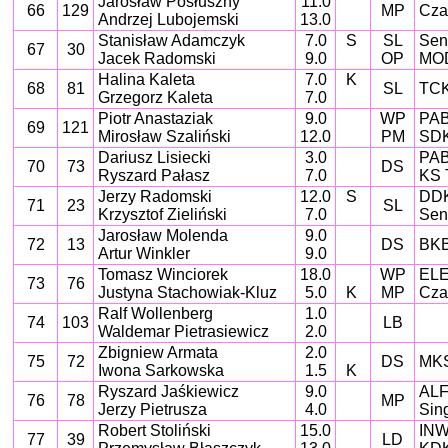
Jarosław Posłuszny
11.0
66
129
MP
Cza
Andrzej Lubojemski
13.0
Stanisław Adamczyk
7.0
S
SL
Sen
67
30
Jacek Radomski
9.0
OP
MO
Halina Kaleta
7.0
K
68
81
SL
TCK
Grzegorz Kaleta
7.0
Piotr Anastaziak
9.0
WP
PAB
69
121
Mirosław Szaliński
12.0
PM
SDK
Dariusz Lisiecki
3.0
PAB
70
73
DS
Ryszard Pałasz
7.0
KS 
Jerzy Radomski
12.0
S
DDK
71
23
SL
Krzysztof Zieliński
7.0
Sen
Jarosław Molenda
9.0
72
13
DS
BKB
Artur Winkler
9.0
Tomasz Winciorek
18.0
WP
ELE
73
76
Justyna Stachowiak-Kluz
5.0
K
MP
Cza
Ralf Wollenberg
1.0
74
103
LB
Waldemar Pietrasiewicz
2.0
Zbigniew Armata
2.0
75
72
DS
MKS
Iwona Sarkowska
1.5
K
Ryszard Jaśkiewicz
9.0
ALF
76
78
MP
Jerzy Pietrusza
4.0
Sin
Robert Stoliński
15.0
INW
77
39
LD