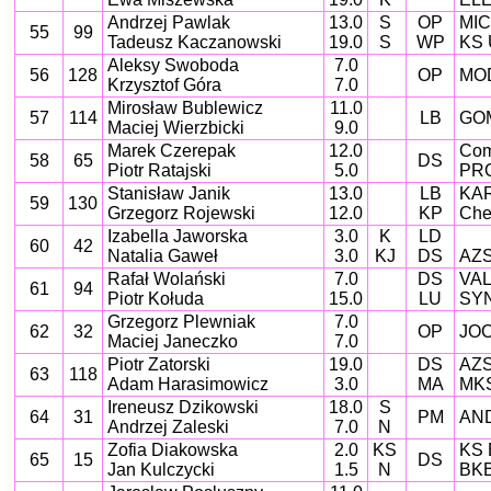
Andrzej Pawlak
13.0
S
OP
MIC
55
99
Tadeusz Kaczanowski
19.0
S
WP
KS 
Aleksy Swoboda
7.0
56
128
OP
MO
Krzysztof Góra
7.0
Mirosław Bublewicz
11.0
57
114
LB
GOM
Maciej Wierzbicki
9.0
Marek Czerepak
12.0
Com
58
65
DS
Piotr Ratajski
5.0
PRO
Stanisław Janik
13.0
LB
KAR
59
130
Grzegorz Rojewski
12.0
KP
Che
Izabella Jaworska
3.0
K
LD
60
42
Natalia Gaweł
3.0
KJ
DS
AZS 
Rafał Wolański
7.0
DS
VAL
61
94
Piotr Kołuda
15.0
LU
SYN
Grzegorz Plewniak
7.0
62
32
OP
JOC
Maciej Janeczko
7.0
Piotr Zatorski
19.0
DS
AZS 
63
118
Adam Harasimowicz
3.0
MA
MKS
Ireneusz Dzikowski
18.0
S
64
31
PM
AND
Andrzej Zaleski
7.0
N
Zofia Diakowska
2.0
KS
KS 
65
15
DS
Jan Kulczycki
1.5
N
BKB