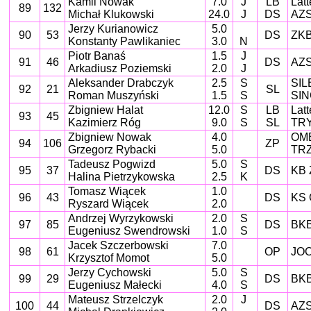
Kamil Nowak
7.0
J
LB
Latt
89
132
Michał Klukowski
24.0
J
DS
AZS 
Jerzy Kurianowicz
5.0
90
53
DS
ZKB
Konstanty Pawlikaniec
3.0
N
Piotr Banaś
1.5
J
91
46
DS
AZS
Arkadiusz Poziemski
2.0
J
Aleksander Drabczyk
2.5
S
SIL
92
21
SL
Roman Muszyński
1.5
S
SI
Zbigniew Halat
12.0
S
LB
Latt
93
45
Kazimierz Róg
9.0
S
SL
TR
Zbigniew Nowak
4.0
OME
94
106
ZP
Grzegorz Rybacki
5.0
TRZ
Tadeusz Pogwizd
5.0
S
95
37
DS
KB 
Halina Pietrzykowska
2.5
K
Tomasz Wiącek
1.0
96
43
DS
KS 
Ryszard Wiącek
2.0
Andrzej Wyrzykowski
2.0
S
97
85
DS
BKB
Eugeniusz Swendrowski
1.0
S
Jacek Szczerbowski
7.0
98
61
OP
JOC
Krzysztof Momot
5.0
Jerzy Cychowski
5.0
S
99
29
DS
BKB
Eugeniusz Małecki
4.0
S
Mateusz Strzelczyk
2.0
J
100
44
DS
AZS