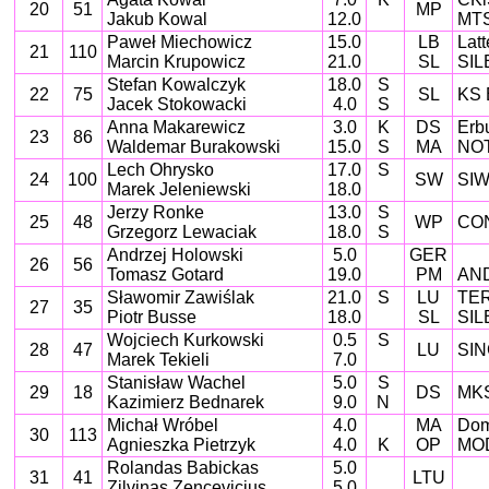
20
51
MP
Jakub Kowal
12.0
MTS
Paweł Miechowicz
15.0
LB
Latt
21
110
Marcin Krupowicz
21.0
SL
SIL
Stefan Kowalczyk
18.0
S
22
75
SL
KS 
Jacek Stokowacki
4.0
S
Anna Makarewicz
3.0
K
DS
Erb
23
86
Waldemar Burakowski
15.0
S
MA
NOT
Lech Ohrysko
17.0
S
24
100
SW
SIW
Marek Jeleniewski
18.0
Jerzy Ronke
13.0
S
25
48
WP
CON
Grzegorz Lewaciak
18.0
S
Andrzej Holowski
5.0
GER
26
56
Tomasz Gotard
19.0
PM
AND
Sławomir Zawiślak
21.0
S
LU
TE
27
35
Piotr Busse
18.0
SL
SIL
Wojciech Kurkowski
0.5
S
28
47
LU
SIN
Marek Tekieli
7.0
Stanisław Wachel
5.0
S
29
18
DS
MKS
Kazimierz Bednarek
9.0
N
Michał Wróbel
4.0
MA
Dom
30
113
Agnieszka Pietrzyk
4.0
K
OP
MO
Rolandas Babickas
5.0
31
41
LTU
Zilvinas Zencevicius
5.0