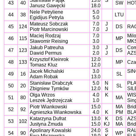
Stanisław Pająk
13.0
S
43
40
SW
HO
Janusz Gawęcki
18.0
Nele Petryliene
5.0
44
38
LTU
Egidijus Petryla
5.0
Mateusz Sobczak
7.0
J
45
124
DS
RAG
Piotr Marcinowski
7.0
J
Maciej Rodzaj
7.0
Mil
46
115
MP
Sławomir Reising
3.0
MKS
Jakub Patreuha
3.0
J
Com
47
123
DS
Dawid Permus
2.0
J
AZS
Krzysztof Kleinrok
12.0
48
133
MP
Cza
Tomasz Kluz
12.0
Jacek Michalski
3.0
SI
49
16
SL
Adam Robak
13.0
Stanisław Drabczyk
5.0
N
PŁ
50
20
SL
Zbigniew Tymków
12.0
N
SIL
Olga Wrzos
4.0
K
WIS
51
80
MA
Leszek Jędrzejczak
1.0
Sin
Piotr Wiankowski
15.0
MA
Bri
52
92
Agnieszka Wiankowska
4.0
K
PM
BL
Katarzyna Dufrat
13.0
K
DS
AZS
53
102
Justyna Żmuda
15.0
KJ
MA
Bri
Apolinary Kowalski
24.0
S
RAL
54
90
WP
Ewa Miszewska
19.0
K
ELE