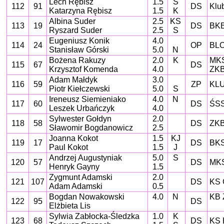
Lech Rębisz
1.5
S
112
91
DS
Klu
Katarzyna Rębisz
1.5
K
Albina Suder
2.5
KS
113
19
DS
BKB
Ryszard Suder
2.5
S
Eugeniusz Konik
4.0
114
24
OP
BLO
Stanisław Górski
5.0
N
Bożena Rakuzy
2.0
K
MKS
115
67
DS
Krzysztof Komenda
4.0
ZKB
Adam Małdyk
3.0
116
59
ZP
KLU
Piotr Kiełczewski
5.0
S
Ireneusz Siemieniako
4.0
N
117
60
DS
ŚSS
Leszek Urbańczyk
4.0
Sylwester Gołdyn
2.0
118
58
DS
ZKB
Sławomir Bogdanowicz
2.5
Joanna Kokot
1.5
KJ
119
17
DS
BKS 
Paul Kokot
1.5
J
Andrzej Augustyniak
5.0
S
120
57
DS
MKS
Henryk Gayny
1.5
Zygmunt Adamski
2.0
121
107
DS
KS 
Adam Adamski
0.5
Bogdan Nowakowski
4.0
N
KB 
122
95
DS
Elżbieta Lis
Sylwia Zabłocka-Śledzka
1.0
K
123
68
DS
KS 