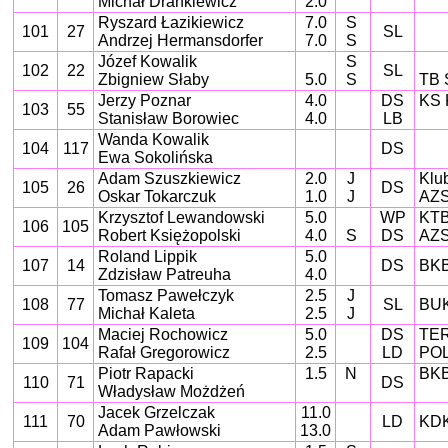
Michał Drankiewicz
2.0
Ryszard Łazikiewicz
7.0
S
101
27
SL
Andrzej Hermansdorfer
7.0
S
Józef Kowalik
S
102
22
SL
Zbigniew Słaby
5.0
S
TB 
Jerzy Poznar
4.0
DS
KS 
103
55
Stanisław Borowiec
4.0
LB
Wanda Kowalik
104
117
DS
Ewa Sokolińska
Adam Szuszkiewicz
2.0
J
Klu
105
26
DS
Oskar Tokarczuk
1.0
J
AZS
Krzysztof Lewandowski
5.0
WP
KTB
106
105
Robert Księżopolski
4.0
S
DS
AZS
Roland Lippik
5.0
107
14
DS
BKB
Zdzisław Patreuha
4.0
Tomasz Pawełczyk
2.5
J
108
77
SL
BUK
Michał Kaleta
2.5
J
Maciej Rochowicz
5.0
DS
TER
109
104
Rafał Gregorowicz
2.5
LD
POL
Piotr Rapacki
1.5
N
BKB
110
71
DS
Władysław Możdżeń
Jacek Grzelczak
11.0
111
70
LD
KDK
Adam Pawłowski
13.0