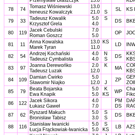
Przemysław Błaszczyk
13.0
KDK
Tomasz Wiśniewski
13.0
78
74
SL
KS 
Ireneusz Kowalczyk
21.0
S
Tadeusz Kowalik
5.0
S
79
33
DS
BKB
Krzysztof Grela
4.0
Jacek Cebulski
7.0
80
119
OP
JOC
Roman Goszcz
5.0
Anna Kowalska
13.0
KS
81
11
LD
INW
Marek Tyran
11.0
Andrzej Kochański
4.0
N
KKS
82
54
DS
Tadeusz Cymbalista
4.0
S
KBS
Joanna Derewońko
2.0
K
COR
83
97
MA
Tadeusz Luzak
12.0
KBS
Damian Ćwirko
5.0
GEN
84
109
ZP
Sławomir Niajko
12.0
J
ZOI
Beata Bojarska
5.0
K
Cha
85
79
WP
Ewa Knapik
5.0
KS
Fiko
Jacek Sikora
4.0
PM
DA
86
122
Łukasz Gaweł
7.0
DS
RAG
Ryszard Makuch
5.0
S
87
62
DS
BKB
Bronisław Tabisz
3.0
S
Stanisław Iwanicki
5.0
S
88
116
LB
AZS
Łucja Frąckowiak-Iwanicka
5.0
KS