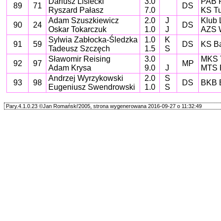
Dariusz Lisiecki
3.0
PAB 
89
71
DS
Ryszard Pałasz
7.0
KS Tu
Adam Szuszkiewicz
2.0
J
Klub 
90
24
DS
Oskar Tokarczuk
1.0
J
AZS W
Sylwia Zabłocka-Śledzka
1.0
K
91
59
DS
KS Ba
Tadeusz Szczęch
1.5
S
Sławomir Reising
3.0
MKS 
92
97
MP
Adam Krysa
9.0
J
MTS 
Andrzej Wyrzykowski
2.0
S
93
98
DS
BKB 
Eugeniusz Swendrowski
1.0
S
Pary.4.1.0.23 ©Jan Romański'2005, strona wygenerowana 2016-09-27 o 11:32:49