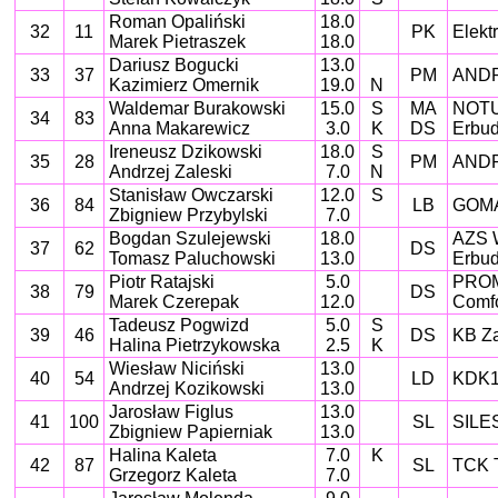
Roman Opaliński
18.0
32
11
PK
Elekt
Marek Pietraszek
18.0
Dariusz Bogucki
13.0
33
37
PM
ANDR
Kazimierz Omernik
19.0
N
Waldemar Burakowski
15.0
S
MA
NOTU
34
83
Anna Makarewicz
3.0
K
DS
Erbud
Ireneusz Dzikowski
18.0
S
35
28
PM
ANDR
Andrzej Zaleski
7.0
N
Stanisław Owczarski
12.0
S
36
84
LB
GOMA
Zbigniew Przybylski
7.0
Bogdan Szulejewski
18.0
AZS W
37
62
DS
Tomasz Paluchowski
13.0
Erbud
Piotr Ratajski
5.0
PROM
38
79
DS
Marek Czerepak
12.0
Comfo
Tadeusz Pogwizd
5.0
S
39
46
DS
KB Za
Halina Pietrzykowska
2.5
K
Wiesław Niciński
13.0
40
54
LD
KDK1
Andrzej Kozikowski
13.0
Jarosław Figlus
13.0
41
100
SL
SILES
Zbigniew Papierniak
13.0
Halina Kaleta
7.0
K
42
87
SL
TCK 
Grzegorz Kaleta
7.0