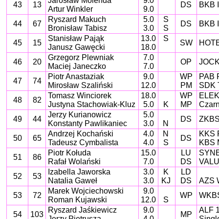
Jarosław Molenda
9.0
43
13
DS
BKB I
Artur Winkler
9.0
Ryszard Makuch
5.0
S
44
67
DS
BKB I
Bronisław Tabisz
3.0
S
Stanisław Pająk
13.0
S
45
15
SW
HOT
Janusz Gawęcki
18.0
Grzegorz Plewniak
7.0
46
20
OP
JOCK
Maciej Janeczko
7.0
Piotr Anastaziak
9.0
WP
PAB 
47
74
Mirosław Szaliński
12.0
PM
SDK 
Tomasz Winciorek
18.0
WP
ELEK
48
82
Justyna Stachowiak-Kluz
5.0
K
MP
Czarn
Jerzy Kurianowicz
5.0
49
44
DS
ZKBS
Konstanty Pawlikaniec
3.0
N
Andrzej Kochański
4.0
N
KKS R
50
65
DS
Tadeusz Cymbalista
4.0
S
KBS M
Piotr Kołuda
15.0
LU
SYNE
51
86
Rafał Wolański
7.0
DS
VALUE
Izabella Jaworska
3.0
K
LD
52
53
Natalia Gaweł
3.0
KJ
DS
AZS W
Marek Wojciechowski
9.0
53
72
WP
WKBS
Roman Kujawski
12.0
S
Ryszard Jaśkiewicz
9.0
ALF 
54
103
MP
Jerzy Pietrusza
4.0
Singl