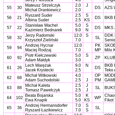
Mateusz Strzelczyk
2.0
J
55
30
DS
AZS W
Michał Drankiewicz
2.0
Ryszard Suder
2.5
S
56
21
DS
BKB 
Albina Suder
2.5
KS
Stanisław Wachel
5.0
S
57
22
DS
MKS 
Kazimierz Bednarek
9.0
N
Jerzy Radomski
12.0
S
DDK 
58
32
SL
Krzysztof Zieliński
7.0
Senio
Andrzej Hycnar
12.0
PK
SKOB
59
94
Maciej Rodzaj
7.0
MP
Milo 
Piotr Kiełczewski
5.0
S
60
92
ZP
KLUB
Adam Małdyk
3.0
Lech Warężak
9.0
N
BKB I
61
26
DS
Jacek Krystecki
2.5
Teko 
Michał Witkowski
4.0
OP
MODE
62
68
Adam Suchodolski
2.5
J
PM
GAME
Michał Kaleta
2.5
J
63
88
SL
BUKS
Tomasz Pawełczyk
2.5
J
Beata Bojarska
5.0
K
Chao
64
102
WP
Ewa Knapik
5.0
KS
Fikot
Andrzej Hermansdorfer
7.0
S
65
36
SL
Ryszard Łazikiewicz
7.0
S