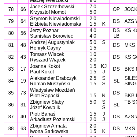
Maciej Wierzbicki
9.0
Jacek Szczerbowski
7.0
78
66
OP
JOCK
Krzysztof Momot
5.0
Szymon Niewiadomski
2.0
79
64
DS
AZS W
Elżbieta Niewiadomska
1.5
K
Jerzy Poznar
4.0
DS
KS Ko
80
56
Stanisław Borowiec
4.0
LB
Andrzej Augustyniak
5.0
S
81
48
DS
MKS 
Henryk Gayny
1.5
Tomasz Wiącek
1.0
82
43
DS
KS Gw
Ryszard Wiącek
2.0
Joanna Kokot
1.5
KJ
83
17
DS
BKS M
Paul Kokot
1.5
J
Aleksander Drabczyk
2.5
S
SILE
84
19
SL
Roman Muszyński
1.5
S
SING
Władysław Możdżeń
85
73
DS
Piotr Rapacki
1.5
N
BKB 
Zbigniew Słaby
5.0
S
TB S
86
31
SL
Józef Kowalik
S
Piotr Banaś
1.5
J
87
40
DS
AZS W
Arkadiusz Poziemski
2.0
J
Zbigniew Armata
2.0
88
63
DS
MKS 
Iwona Sarkowska
1.5
K