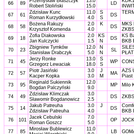
Przemysław Błaszczyk
13.0
KDK1
66
89
LD
Robert Stoliński
15.0
INWIT
Zdzisław Kunc
11.0
S
TERME
67
61
DS
Roman Kurzydłowski
4.0
S
Bożena Rakuzy
2.0
K
MKS 
68
58
DS
Krzysztof Komenda
4.0
ZKBS 
Zofia Diakowska
2.0
KS
KS Ba
69
18
DS
Jan Kulczycki
1.5
N
BKB 
Zbigniew Tymków
12.0
N
SILE
70
23
SL
Stanisław Drabczyk
5.0
N
PŁAT
Jerzy Ronke
13.0
S
71
45
WP
CONS
Grzegorz Lewaciak
18.0
S
Piotr Jasiński
3.0
J
AZS 
72
57
MA
Kacper Kopka
3.0
M
Piast
Reginald Sukiennik
12.0
73
95
MP
Milo 
Bogdan Palczyński
9.0
Zdzisław Klimczak
3.0
74
49
DS
ZKBS 
Sławomir Bogdanowicz
2.5
Jakub Patreuha
3.0
J
Comfo
75
14
DS
Zdzisław Patreuha
4.0
BKB I
Jacek Cebulski
7.0
76
101
OP
JOCK
Roman Goszcz
5.0
Mirosław Bublewicz
11.0
77
85
LB
GOMA