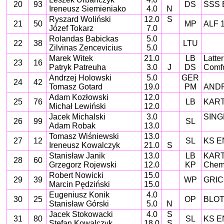
20
93
DS
ŚSS B
Ireneusz Siemieniako
4.0
N
Ryszard Woliński
12.0
S
21
50
MP
ALF 
Józef Tokarz
7.0
Rolandas Babickas
5.0
22
38
LTU
Zilvinas Zencevicius
5.0
Marek Witek
21.0
LB
Latte
23
16
Patryk Patreuha
3.0
J
DS
Comfo
Andrzej Holowski
5.0
GER
24
42
Tomasz Gotard
19.0
PM
ANDR
Adam Kozłowski
12.0
25
76
LB
KART
Michał Lewiński
12.0
Jacek Michalski
3.0
SING
26
99
SL
Adam Robak
13.0
Tomasz Wiśniewski
13.0
27
12
SL
KS E
Ireneusz Kowalczyk
21.0
S
Stanisław Janik
13.0
LB
KART
28
60
Grzegorz Rojewski
12.0
KP
Chem
Robert Nowicki
15.0
29
39
WP
GRIC
Marcin Pędziński
15.0
Eugeniusz Konik
4.0
30
25
OP
BLOT
Stanisław Górski
5.0
N
Jacek Stokowacki
4.0
S
31
80
SL
KS E
Stefan Kowalczyk
18.0
S