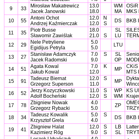
Mirosław Makatrewicz
13.0
WM
OSiR
9
33
Jacek Janowski
18.0
MA
MKS 
Antoni Ochot
12.0
N
10
55
DS
BKB I
Andrzej Kaźmierczak
12.0
S
Piotr Busse
18.0
SL
SILES
11
35
Sławomir Zawiślak
21.0
S
LU
TERM
Nele Petryliene
5.0
12
29
LTU
Egidijus Petryla
5.0
Stanisław Adamczyk
7.0
S
SL
Senio
13
27
Jacek Radomski
9.0
OP
MODE
Agata Kowal
7.0
K
CKiS
14
51
MP
Jakub Kowal
12.0
MTS 
Tadeusz Biernat
12.0
S
Dykta
15
91
MP
Grzegorz Superson
11.0
Winco
Jerzy Kozyczkowski
11.0
S
WP
KS U
16
52
Adolf Bocheński
12.0
S
WM
Kraje
Zbigniew Nowak
4.0
OMEG
17
78
ZP
Grzegorz Rybacki
5.0
TRZY
Tadeusz Kowalik
5.0
S
18
34
DS
BKB I
Krzysztof Grela
4.0
Zbigniew Halat
12.0
S
LB
Latte
19
41
Kazimierz Róg
9.0
S
SL
TRYT
Leszek Urbańczyk
4.0