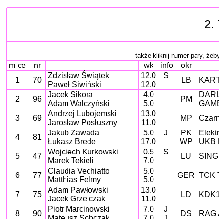
2.
także kliknij numer pary, żeby 
m-ce
nr
wk
info
okr
Zdzisław Świątek
12.0
S
1
70
LB
KART
Paweł Siwiński
12.0
Jacek Sikora
4.0
DARL
2
96
PM
Adam Walczyński
5.0
GAME
Andrzej Lubojemski
13.0
3
69
MP
Czarn
Jarosław Posłuszny
11.0
Jakub Zawada
5.0
J
PK
Elekt
4
81
Łukasz Brede
17.0
WP
UKB 
Wojciech Kurkowski
0.5
S
5
47
LU
SING
Marek Tekieli
7.0
Claudia Vechiatto
5.0
6
77
GER
TCK 
Matthias Felmy
5.0
Adam Pawłowski
13.0
7
75
LD
KDK1
Jacek Grzelczak
11.0
Piotr Marcinowski
7.0
J
8
90
DS
RAG A
Mateusz Sobczak
7.0
J