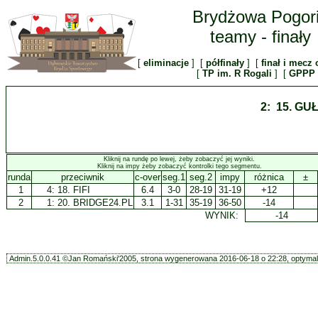
Brydżowa Pogor
teamy - finały
[
eliminacje
] [
półfinały
] [
finał i mecz 
[
TP im. R Rogali
] [
GPPP
2: 15. GU
Kliknij na rundę po lewej, żeby zobaczyć jej wyniki.
Kliknij na impy żeby zobaczyć kontrolki tego segmentu.
runda
przeciwnik
c-over
seg.1
seg.2
impy
różnica
±
1
4:
18. FIFI
6.4
3-0
28-19
31-19
+12
2
1:
20. BRIDGE24.PL
3.1
1-31
35-19
36-50
-14
WYNIK:
-14
Admin.5.0.0.41 ©Jan Romański'2005, strona wygenerowana 2016-06-18 o 22:28, optymali