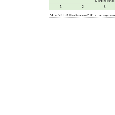
Kliknij na rundę
1
2
3
Admin.5.0.0.41 ©Jan Romański'2005, strona wygenerow