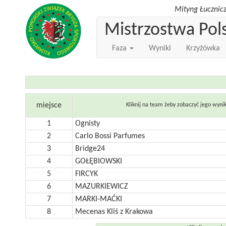
Mityng Łucznicz
Mistrzostwa Pol
Faza
Wyniki
Krzyżówka
miejsce
Kliknij na team żeby zobaczyć jego wyni
1
Ognisty
2
Carlo Bossi Parfumes
3
Bridge24
4
GOŁĘBIOWSKI
5
FIRCYK
6
MAZURKIEWICZ
7
MARKI-MAĆKI
8
Mecenas Kliś z Krakowa