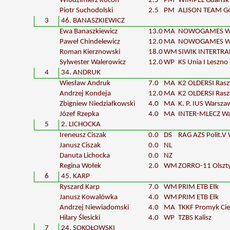
Włodzimierz Kocoń
2.5
PM
WIMPEL Gdańsk
Piotr Suchodolski
2.5
PM
ALISON TEAM G
3
46. BANASZKIEWICZ
Ewa Banaszkiewicz
13.0
MA
NOWOGAMES W
Paweł Chindelewicz
12.0
MA
NOWOGAMES W
Roman Kierznowski
18.0
WM
SIWIK INTERTR
Sylwester Walerowicz
12.0
WP
KS Unia I Leszno
4
34. ANDRUK
Wiesław Andruk
7.0
MA
K2 OLDERSI Ras
Andrzej Kondeja
12.0
MA
K2 OLDERSI Ras
Zbigniew Niedziałkowski
4.0
MA
K. P. IUS Warsza
Józef Rzepka
4.0
MA
INTER-MLECZ W
5
2. LICHOCKA
Ireneusz Ciszak
0.0
DS
RAG AZS Polit.V
Janusz Ciszak
0.0
NL
Danuta Lichocka
0.0
NZ
Regina Wołek
2.0
WM
ZORRO-11 Olszt
6
45. KARP
Ryszard Karp
7.0
WM
PRIM ETB Ełk
Janusz Kowalówka
4.0
WM
PRIM ETB Ełk
Andrzej Niewiadomski
4.0
MA
TKKF Promyk Ci
Hilary Ślesicki
4.0
WP
TZBS Kalisz
7
24. SOKOŁOWSKI