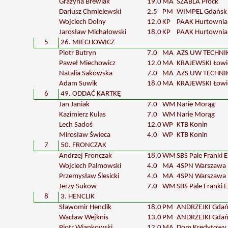
Grażyna Brewiak
19.0
MA
SZABLA Płock
Dariusz Chmielewski
2.5
PM
WIMPEL Gdańsk
Wojciech Dolny
12.0
KP
PAAK Hurtownia
Jarosław Michałowski
18.0
KP
PAAK Hurtownia
5
26. MIECHOWICZ
Piotr Butryn
7.0
MA
AZS UW TECHN
Paweł Miechowicz
12.0
MA
KRAJEWSKI Łowi
Natalia Sakowska
7.0
MA
AZS UW TECHN
Adam Suwik
18.0
MA
KRAJEWSKI Łowi
6
49. ODDAĆ KARTKĘ
Jan Janiak
7.0
WM
Narie Morąg
Kazimierz Kulas
7.0
WM
Narie Morąg
Lech Sadoś
12.0
WP
KTB Konin
Mirosław Świeca
4.0
WP
KTB Konin
7
50. FRONCZAK
Andrzej Fronczak
18.0
WM
SBS Pale Franki E
Wojciech Palmowski
4.0
MA
4SPN Warszawa
Przemysław Ślesicki
4.0
MA
4SPN Warszawa
Jerzy Sukow
7.0
WM
SBS Pale Franki E
8
3. HENCLIK
Sławomir Henclik
18.0
PM
ANDRZEJKI Gdań
Wacław Wejknis
13.0
PM
ANDRZEJKI Gdań
Piotr Wiankowski
12.0
MA
Dom Kredytowy