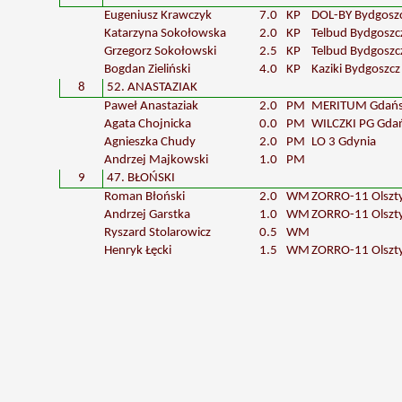
Eugeniusz Krawczyk
7.0
KP
DOL-BY Bydgosz
Katarzyna Sokołowska
2.0
KP
Telbud Bydgoszc
Grzegorz Sokołowski
2.5
KP
Telbud Bydgoszc
Bogdan Zieliński
4.0
KP
Kaziki Bydgoszcz
8
52. ANASTAZIAK
Paweł Anastaziak
2.0
PM
MERITUM Gdań
Agata Chojnicka
0.0
PM
WILCZKI PG Gda
Agnieszka Chudy
2.0
PM
LO 3 Gdynia
Andrzej Majkowski
1.0
PM
9
47. BŁOŃSKI
Roman Błoński
2.0
WM
ZORRO-11 Olszt
Andrzej Garstka
1.0
WM
ZORRO-11 Olszt
Ryszard Stolarowicz
0.5
WM
Henryk Łęcki
1.5
WM
ZORRO-11 Olszt