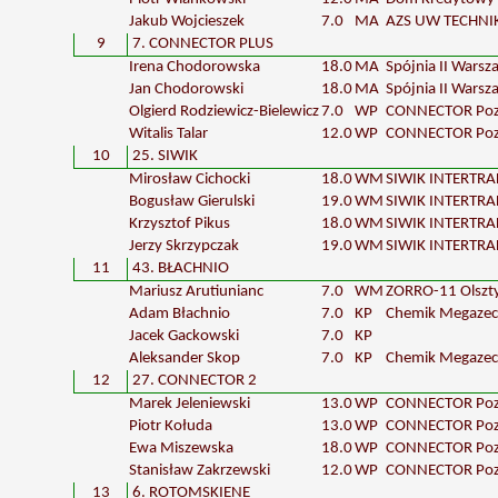
Jakub Wojcieszek
7.0
MA
AZS UW TECHN
9
7. CONNECTOR PLUS
Irena Chodorowska
18.0
MA
Spójnia II Wars
Jan Chodorowski
18.0
MA
Spójnia II Wars
Olgierd Rodziewicz-Bielewicz
7.0
WP
CONNECTOR Po
Witalis Talar
12.0
WP
CONNECTOR Po
10
25. SIWIK
Mirosław Cichocki
18.0
WM
SIWIK INTERTR
Bogusław Gierulski
19.0
WM
SIWIK INTERTR
Krzysztof Pikus
18.0
WM
SIWIK INTERTR
Jerzy Skrzypczak
19.0
WM
SIWIK INTERTR
11
43. BŁACHNIO
Mariusz Arutiunianc
7.0
WM
ZORRO-11 Olszt
Adam Błachnio
7.0
KP
Chemik Megazec
Jacek Gackowski
7.0
KP
Aleksander Skop
7.0
KP
Chemik Megazec
12
27. CONNECTOR 2
Marek Jeleniewski
13.0
WP
CONNECTOR Po
Piotr Kołuda
13.0
WP
CONNECTOR Po
Ewa Miszewska
18.0
WP
CONNECTOR Po
Stanisław Zakrzewski
12.0
WP
CONNECTOR Po
13
6. ROTOMSKIENE