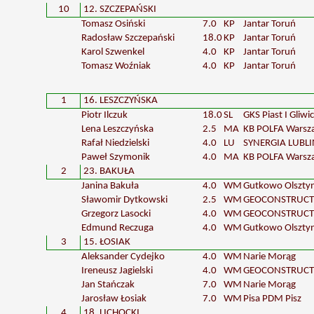
10
12. SZCZEPAŃSKI
Tomasz Osiński
7.0
KP
Jantar Toruń
Radosław Szczepański
18.0
KP
Jantar Toruń
Karol Szwenkel
4.0
KP
Jantar Toruń
Tomasz Woźniak
4.0
KP
Jantar Toruń
1
16. LESZCZYŃSKA
Piotr Ilczuk
18.0
SL
GKS Piast I Gliwi
Lena Leszczyńska
2.5
MA
KB POLFA Warsz
Rafał Niedzielski
4.0
LU
SYNERGIA LUBLI
Paweł Szymonik
4.0
MA
KB POLFA Warsz
2
23. BAKUŁA
Janina Bakuła
4.0
WM
Gutkowo Olszty
Sławomir Dytkowski
2.5
WM
GEOCONSTRUCT 
Grzegorz Lasocki
4.0
WM
GEOCONSTRUCT 
Edmund Reczuga
4.0
WM
Gutkowo Olszty
3
15. ŁOSIAK
Aleksander Cydejko
4.0
WM
Narie Morąg
Ireneusz Jagielski
4.0
WM
GEOCONSTRUCT 
Jan Stańczak
7.0
WM
Narie Morąg
Jarosław Łosiak
7.0
WM
Pisa PDM Pisz
4
18. LICHOCKI