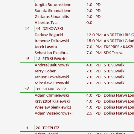
Jurgita Rotomskiene
1.0
PD
Sonata Simanaitiene
2.0
PD
Gintaras Simanaitis
2.0
PD
Albertas Tyla
0.0
14
44. DZIKOWSKI
Dariusz Bogucki
12.0
PM
ANDRZEJKI BIS 
Ireneusz Dzikowski
18.0
PM
ANDRZEJKI Gdań
Jacek Lasota
7.0
PM
EKSPRES z KASZ
Sebastian Piepióra
7.0
PM
SDK Tczew
15
13. STB SUWAŁKI
Andrzej Balunowski
4.0
PD
STB Suwałki
Jerzy Gober
7.0
PD
STB Suwałki
Janusz Kowalewski
7.0
PD
STB Suwałki
Mirosław Liszewski
7.0
PD
STB Suwałki
16
31. SIENKIEWICZ
Adam Chmielewski
4.0
PD
Dolina Narwi Ło
Krzysztof Krajewski
4.0
PD
Dolina Narwi Ło
Wiesław Sienkiewicz
4.0
PD
Dolina Narwi Ło
Adam Wszeborowski
2.5
PD
Dolina Narwi Ło
1
20. TOEPLITZ