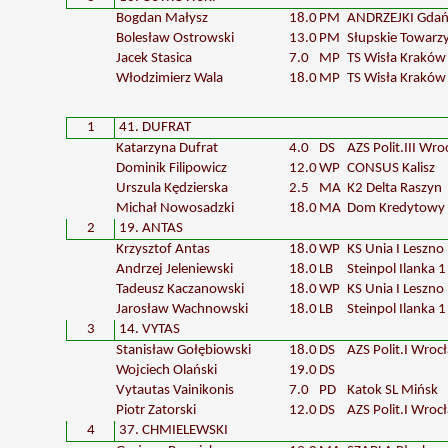
Bogdan Małysz
18.0
PM
ANDRZEJKI Gdań
Bolesław Ostrowski
13.0
PM
Słupskie Towar
Jacek Stasica
7.0
MP
TS Wisła Kraków
Włodzimierz Wala
18.0
MP
TS Wisła Kraków
1
41. DUFRAT
Katarzyna Dufrat
4.0
DS
AZS Polit.III Wr
Dominik Filipowicz
12.0
WP
CONSUS Kalisz
Urszula Kędzierska
2.5
MA
K2 Delta Raszyn
Michał Nowosadzki
18.0
MA
Dom Kredytowy
2
19. ANTAS
Krzysztof Antas
18.0
WP
KS Unia I Leszno
Andrzej Jeleniewski
18.0
LB
Steinpol Ilanka 1
Tadeusz Kaczanowski
18.0
WP
KS Unia I Leszno
Jarosław Wachnowski
18.0
LB
Steinpol Ilanka 1
3
14. VYTAS
Stanisław Gołębiowski
18.0
DS
AZS Polit.I Wroc
Wojciech Olański
19.0
DS
Vytautas Vainikonis
7.0
PD
Katok SL Mińsk
Piotr Zatorski
12.0
DS
AZS Polit.I Wroc
4
37. CHMIELEWSKI