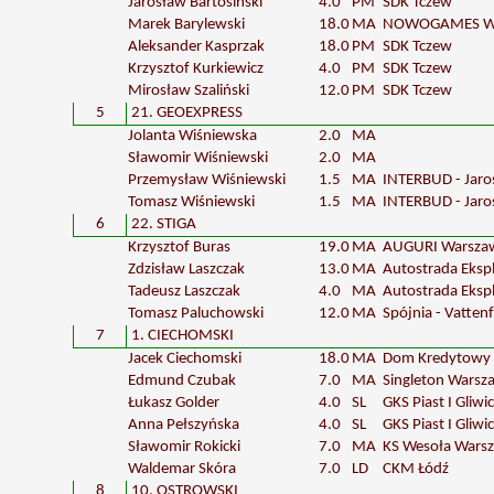
Jarosław Bartosiński
4.0
PM
SDK Tczew
Marek Barylewski
18.0
MA
NOWOGAMES W
Aleksander Kasprzak
18.0
PM
SDK Tczew
Krzysztof Kurkiewicz
4.0
PM
SDK Tczew
Mirosław Szaliński
12.0
PM
SDK Tczew
5
21. GEOEXPRESS
Jolanta Wiśniewska
2.0
MA
Sławomir Wiśniewski
2.0
MA
Przemysław Wiśniewski
1.5
MA
INTERBUD - Jaros
Tomasz Wiśniewski
1.5
MA
INTERBUD - Jaros
6
22. STIGA
Krzysztof Buras
19.0
MA
AUGURI Warsza
Zdzisław Laszczak
13.0
MA
Autostrada Eksp
Tadeusz Laszczak
4.0
MA
Autostrada Eksp
Tomasz Paluchowski
12.0
MA
Spójnia - Vatten
7
1. CIECHOMSKI
Jacek Ciechomski
18.0
MA
Dom Kredytowy
Edmund Czubak
7.0
MA
Singleton Warsz
Łukasz Golder
4.0
SL
GKS Piast I Gliwi
Anna Pełszyńska
4.0
SL
GKS Piast I Gliwi
Sławomir Rokicki
7.0
MA
KS Wesoła Wars
Waldemar Skóra
7.0
LD
CKM Łódź
8
10. OSTROWSKI