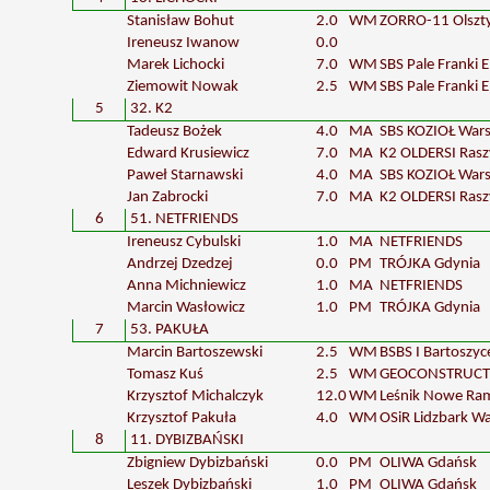
Stanisław Bohut
2.0
WM
ZORRO-11 Olszt
Ireneusz Iwanow
0.0
Marek Lichocki
7.0
WM
SBS Pale Franki E
Ziemowit Nowak
2.5
WM
SBS Pale Franki E
5
32. K2
Tadeusz Bożek
4.0
MA
SBS KOZIOŁ War
Edward Krusiewicz
7.0
MA
K2 OLDERSI Ras
Paweł Starnawski
4.0
MA
SBS KOZIOŁ War
Jan Zabrocki
7.0
MA
K2 OLDERSI Ras
6
51. NETFRIENDS
Ireneusz Cybulski
1.0
MA
NETFRIENDS
Andrzej Dzedzej
0.0
PM
TRÓJKA Gdynia
Anna Michniewicz
1.0
MA
NETFRIENDS
Marcin Wasłowicz
1.0
PM
TRÓJKA Gdynia
7
53. PAKUŁA
Marcin Bartoszewski
2.5
WM
BSBS I Bartoszyc
Tomasz Kuś
2.5
WM
GEOCONSTRUCT 
Krzysztof Michalczyk
12.0
WM
Leśnik Nowe Ra
Krzysztof Pakuła
4.0
WM
OSiR Lidzbark W
8
11. DYBIZBAŃSKI
Zbigniew Dybizbański
0.0
PM
OLIWA Gdańsk
Leszek Dybizbański
1.0
PM
OLIWA Gdańsk