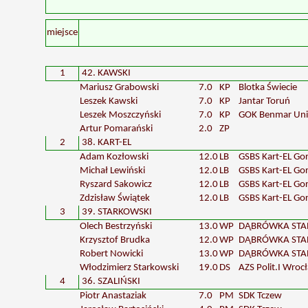
miejsce
1
42. KAWSKI
Mariusz Grabowski
7.0
KP
Blotka Świecie
Leszek Kawski
7.0
KP
Jantar Toruń
Leszek Moszczyński
7.0
KP
GOK Benmar Uni
Artur Pomarański
2.0
ZP
2
38. KART-EL
Adam Kozłowski
12.0
LB
GSBS Kart-EL Go
Michał Lewiński
12.0
LB
GSBS Kart-EL Go
Ryszard Sakowicz
12.0
LB
GSBS Kart-EL Go
Zdzisław Świątek
12.0
LB
GSBS Kart-EL Go
3
39. STARKOWSKI
Olech Bestrzyński
13.0
WP
DĄBRÓWKA STA
Krzysztof Brudka
12.0
WP
DĄBRÓWKA STA
Robert Nowicki
13.0
WP
DĄBRÓWKA STA
Włodzimierz Starkowski
19.0
DS
AZS Polit.I Wroc
4
36. SZALIŃSKI
Piotr Anastaziak
7.0
PM
SDK Tczew