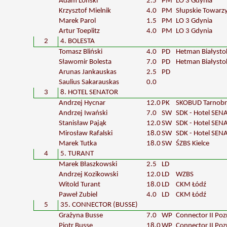
Adam Lonski
2.5
PM
LO 3 Gdynia
Krzysztof Mielnik
4.0
PM
Słupskie Towar
Marek Parol
1.5
PM
LO 3 Gdynia
Artur Toeplitz
4.0
PM
LO 3 Gdynia
2
4. BOLESTA
Tomasz Bliński
4.0
PD
Hetman Białysto
Sławomir Bolesta
7.0
PD
Hetman Białysto
Arunas Jankauskas
2.5
PD
Saulius Sakarauskas
0.0
3
8. HOTEL SENATOR
Andrzej Hycnar
12.0
PK
SKOBUD Tarnobr
Andrzej Iwański
7.0
SW
SDK - Hotel SEN
Stanisław Pająk
12.0
SW
SDK - Hotel SEN
Mirosław Rafalski
18.0
SW
SDK - Hotel SEN
Marek Tutka
18.0
SW
ŚZBS Kielce
4
5. TURANT
Marek Błaszkowski
2.5
LD
Andrzej Kozikowski
12.0
LD
WZBS
Witold Turant
18.0
LD
CKM Łódź
Paweł Zubiel
4.0
LD
CKM Łódź
5
35. CONNECTOR (BUSSE)
Grażyna Busse
7.0
WP
Connector II Po
Piotr Busse
18.0
WP
Connector II Po