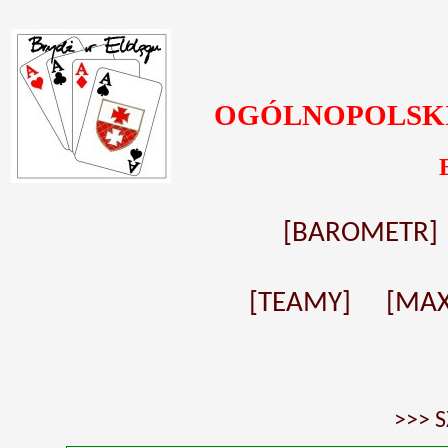
OGÓLNOPOLSKI
[
BAROMETR
]
[TEAMY] [
MAX
>>> 