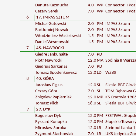
Danuta Kazmucha
4.0
WP
Connector II Po
Cezary Serek
7.0
WP
Connector II Po
6
17. IMPAS SZTUM
Michał Gutowski
2.0
PM
IMPAS Sztum
Bartłomiej Nowak
2.0
PM
IMPAS Sztum
Włodzimierz Wasielewski
1.5
PM
IMPAS Sztum
Daniel Wesołowski
1.5
PM
IMPAS Sztum
7
48. NAWROCKI
Giedre Jankunaite
7.0
PD
Piotr Nawrocki
12.0
MA
Spójnia II Wars
Giedrius Sarkanas
7.0
PD
Tomasz Spodenkiewicz
12.0
LD
WZBS
8
40. GÓRA
Jarosław Figlus
12.0
SL
Silesia-BBT Gliwi
Cezary Góra
7.0
SL
TOM Dąbrowa Gó
Zbigniew Papierniak
12.0
MP
KS Cracovia 190
Tomasz Pilch
18.0
SL
Silesia-BBT Gliwi
9
29. DYK
Bogusław Dyk
12.0
PM
FESTIWAL Słups
Ryszard Konopka
12.0
PM
Słupskie Towar
Mirosław Soroka
12.0
LB
Steinpol Ilanka 1
Zygmunt Stachowiak
7.0
LB
UKS Jedynka G