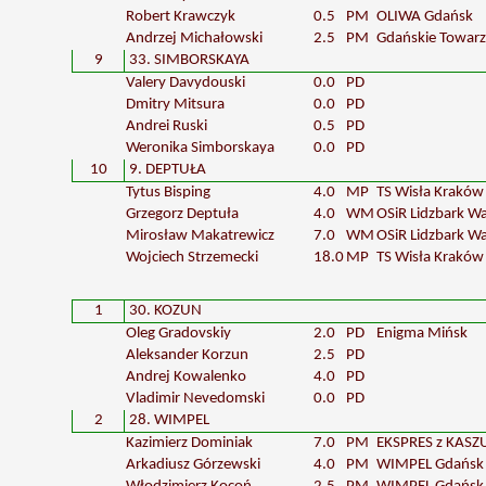
Robert Krawczyk
0.5
PM
OLIWA Gdańsk
Andrzej Michałowski
2.5
PM
Gdańskie Towar
9
33. SIMBORSKAYA
Valery Davydouski
0.0
PD
Dmitry Mitsura
0.0
PD
Andrei Ruski
0.5
PD
Weronika Simborskaya
0.0
PD
10
9. DEPTUŁA
Tytus Bisping
4.0
MP
TS Wisła Kraków
Grzegorz Deptuła
4.0
WM
OSiR Lidzbark W
Mirosław Makatrewicz
7.0
WM
OSiR Lidzbark W
Wojciech Strzemecki
18.0
MP
TS Wisła Kraków
1
30. KOZUN
Oleg Gradovskiy
2.0
PD
Enigma Mińsk
Aleksander Korzun
2.5
PD
Andrej Kowalenko
4.0
PD
Vladimir Nevedomski
0.0
PD
2
28. WIMPEL
Kazimierz Dominiak
7.0
PM
EKSPRES z KASZ
Arkadiusz Górzewski
4.0
PM
WIMPEL Gdańsk